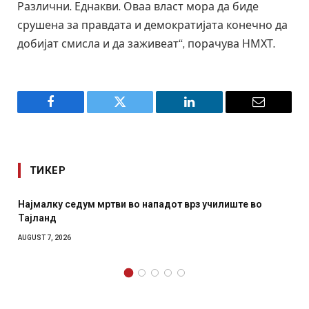
Различни. Еднакви. Оваа власт мора да биде
срушена за правдата и демократијата конечно да
добијат смисла и да заживеат“, порачува НМХТ.
Facebook
Twitter
LinkedIn
Email
ТИКЕР
СОЗИС: Украинците повеќе им веруваат на генералите
отколку на Зеленски
AUGUST 7, 2026