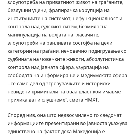
злоупотреба на приватниот живот на граѓаните,
бездушни уцени, фрапирачка корупција на
институциите на системот, нефункционалност и
контрола над судскиот ситем, безмилосна
манипулација на волјата на гласачите,
злоупотреби на ранливата состојба на цели
категории на граѓани, нечовечно подигрување со
судбината на човечките животи, абсолутистичка
контрола над јавната сфера, узурпација на
слободата на информирање и медиумската сфера
– се само дел од згрозувачките и историски
невидени криминали на оваа власт кои имавме
прилика да ги слушнеме“, смета НМХТ.
Според нив, она што недвосмилено го сведочат
информациите презентирани во јавноста укажува
единствено на фактот дека Македонија е