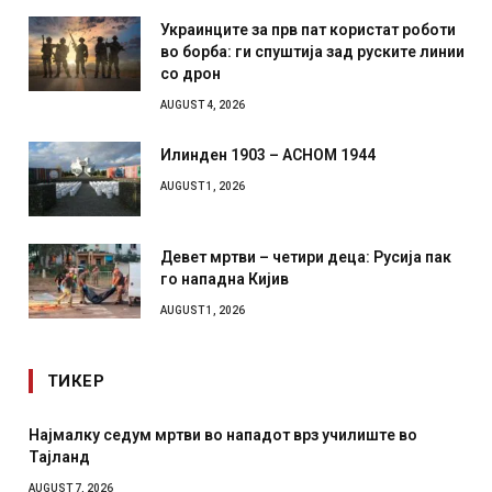
Украинците за прв пат користат роботи
во борба: ги спуштија зад руските линии
со дрон
AUGUST 4, 2026
Илинден 1903 – АСНОМ 1944
AUGUST 1, 2026
Девет мртви – четири деца: Русија пак
го нападна Кијив
AUGUST 1, 2026
ТИКЕР
СОЗИС: Украинците повеќе им веруваат на генералите
отколку на Зеленски
AUGUST 7, 2026