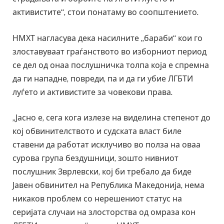
активистите“, стои понатаму во соопштението.
НМХТ нагласува дека насилните „бараби“ кои го
злоставуваат граѓанството во изборниот период
се дел од онаа послушничка толпа која е спремна
да ги нападне, повреди, па и да ги убие ЛГБТИ
луѓето и активистите за човекови права.
„Јасно е, сега кога излезе на виделина степенот до
кој обвинителството и судската власт биле
ставени да работат исклучиво во полза на оваа
сурова група бездушници, зошто нивниот
послушник Зврлевски, кој би требало да биде
Јавен обвинител на Република Македонија, нема
никаков проблем со нерешениот статус на
серијата случаи на злосторства од омраза кон