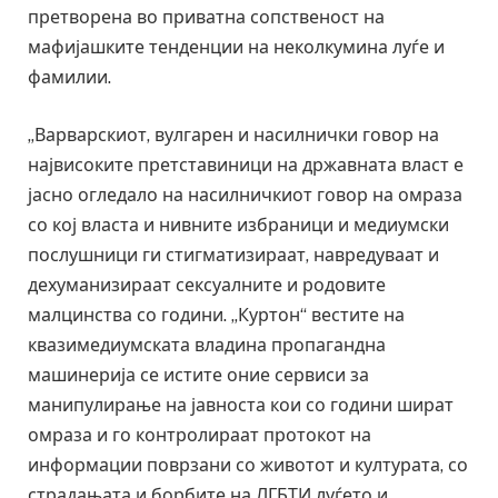
претворена во приватна сопственост на
мафијашките тенденции на неколкумина луѓе и
фамилии.
„Варварскиот, вулгарен и насилнички говор на
највисоките претставиници на државната власт е
јасно огледало на насилничкиот говор на омраза
со кој власта и нивните избраници и медиумски
послушници ги стигматизираат, навредуваат и
дехуманизираат сексуалните и родовите
малцинства со години. „Куртон“ вестите на
квазимедиумската владина пропагандна
машинерија се истите оние сервиси за
манипулирање на јавноста кои со години шират
омраза и го контролираат протокот на
информации поврзани со животот и културата, со
страдањата и борбите на ЛГБТИ луѓето и