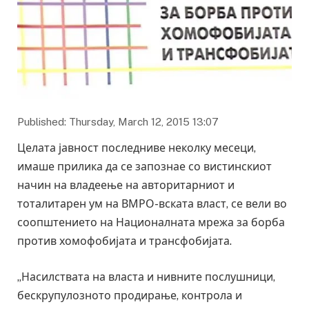
Published: Thursday, March 12, 2015 13:07
Целата јавност последниве неколку месеци,
имаше прилика да се запознае со вистинскиот
начин на владеење на авторитарниот и
тоталитарен ум на ВМРО-вската власт, се вели во
соопштението на Националната мрежа за борба
против хомофобијата и трансфобијата.
„Насилствата на власта и нивните послушници,
бескрупулозното продирање, контрола и