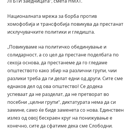
ЛГБТИ заедницата“, смета НМХТ.
Националната мрежа за борба против
хомофобија и трансфобија повикува да престанат
исклучувачките политики и гледишта.
„Повикуваме на политичко обединување и
солидарност, а со цел да престане поделбата по
секоја основа, да престанеме да го гледаме
општеството како збир на различни групи, чии
разлики треба да ги делат едни од други. Сите сме
еднаков дел од ова општество! Се додека
успеваат да не разделат, да не претворат во
посебни „целни групи“, диктатурата нема да си
замине, само ќе биде заменета со нова. Единствен
излез од овој бескраен круг на понижување е
конечно, сите да сфатиме дека сме Слободни.