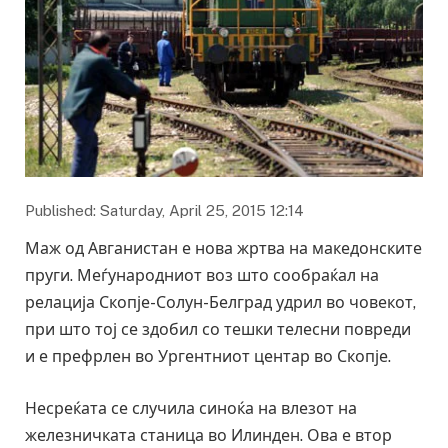
Published: Saturday, April 25, 2015 12:14
Маж од Авганистан е нова жртва на македонските
пруги. Меѓународниот воз што сообраќал на
релација Скопје-Солун-Белград удрил во човекот,
при што тој се здобил со тешки телесни повреди
и е префрлен во Ургентниот центар во Скопје.
Несреќата се случила синоќа на влезот на
железничката станица во Илинден. Ова е втор