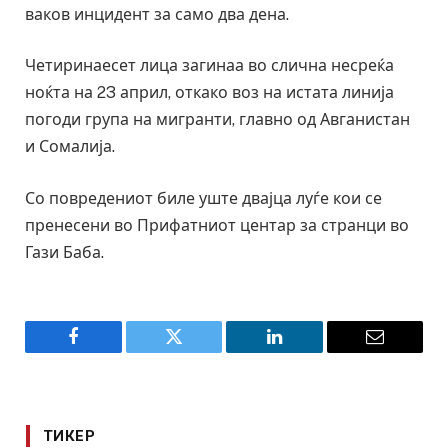
ваков инцидент за само два дена.
Четиринаесет лица загинаа во слична несреќа
ноќта на 23 април, откако воз на истата линија
погоди група на мигранти, главно од Авганистан
и Сомалија.
Со повредениот биле уште двајца луѓе кои се
пренесени во Прифатниот центар за странци во
Гази Баба.
Facebook
Twitter
LinkedIn
Email
ТИКЕР