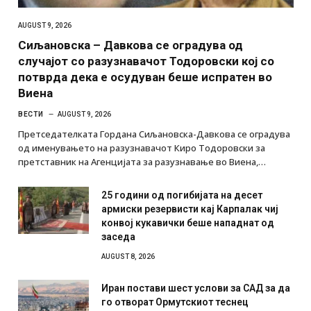
AUGUST 9, 2026
Сиљановска – Давкова се оградува од
случајот со разузнавачот Тодоровски кој со
потврда дека е осудуван беше испратен во
Виена
ВЕСТИ
AUGUST 9, 2026
Претседателката Гордана Сиљановска-Давкова се оградува
од именувањето на разузнавачот Киро Тодоровски за
претставник на Агенцијата за разузнавање во Виена,…
25 години од погибијата на десет
армиски резервисти кај Карпалак чиј
конвој кукавички беше нападнат од
заседа
AUGUST 8, 2026
Иран постави шест услови за САД за да
го отворат Ормутскиот теснец