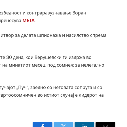
3
езбедност и контраразузнавање Зоран
 пренесува
МЕТА
.
ритвор за делата шпионажа и насилство спрема
те 30 дена, кои Верушевски ги издржа во
т на минатиот месец, под сомнеж за нелегално
чајот „Пуч“, заедно со неговата сопруга и со
вртоосомничен во истиот случај е лидерот на