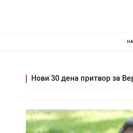
Н
Нови 30 дена притвор за В
Грција: Горат Парос, Андрос, Калимнос,
JULY 30, 2026