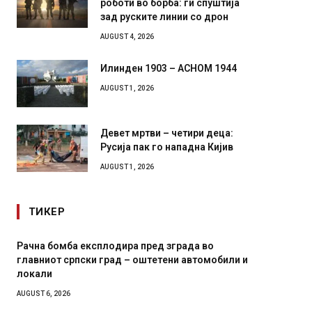
зад руските линии со дрон
AUGUST 4, 2026
Илинден 1903 – АСНОМ 1944
AUGUST 1, 2026
Девет мртви – четири деца:
Русија пак го нападна Кијив
AUGUST 1, 2026
ТИКЕР
И Данска се милитарилизира – воведува нова
Уште д
11-месечна воена
во глав
завитк
AUGUST 4, 2026
AUGUST 2,