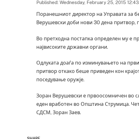
Published: Wednesday, February 25, 2015 12:4
Поранешниот директор на Управата за б
Верушевски доби нови 30 дена притвор,
Во претходна постапка определен му е п
највисоките државни органи.
Одлуката доаѓа по изминувањето на први
притвор откако беше приведен кон крајо
поседување оружје.
Зоран Верушевски е првоосомничен во слу
еден вработен во Општина Струмица. Чет
СДСМ, Зоран Заев.
SHARE.