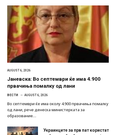
AUGUST 6, 2026
Јаневска: Во септември ќе има 4.900
првачиња помалку од лани
ВЕСТИ
AUGUST 6, 2026
Во септември ќе има околу 4.900 првачиња помалку
од лани, рече денеска министерката за
образование…
Украинците за прв пат користат
роботи во борба: ги спуштија