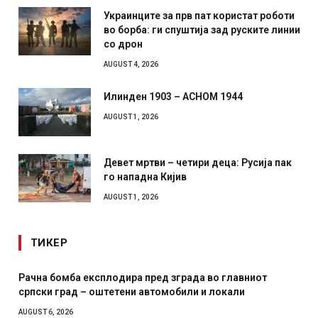
Украинците за прв пат користат роботи
во борба: ги спуштија зад руските линии
со дрон
AUGUST 4, 2026
Илинден 1903 – АСНОМ 1944
AUGUST 1, 2026
Девет мртви – четири деца: Русија пак
го нападна Кијив
AUGUST 1, 2026
ТИКЕР
сплодира пред зграда во главниот
И Данска се милита
оштетени автомобили и локали
месечна воена
AUGUST 4, 2026