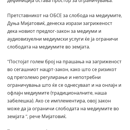
дефиниција остава простор за ограничувања.
Претставникот на ОБСЕ за слобода на медиумите,
Дуња Мијатовиќ, денеска изрази загриженост
дека новиот предлог-закон за медиуми и
аудиовизуелни медиумски услуги ќе ја ограничи
слободата на медиумите во земјата.
“Постојат голем број на прашања на загриженост
во сегашниот нацрт-закон, како што се ризикот
од преголемо регулирање и непотребни
ограничувања што ќе се однесуваат и на онлајн и
офлајн медиумите (традиционалните, наша
забелешка). Ако се имплементира, овој закон
може да ја ограничи слободата на медиумите во
земјата “, рече Мијатовиќ.