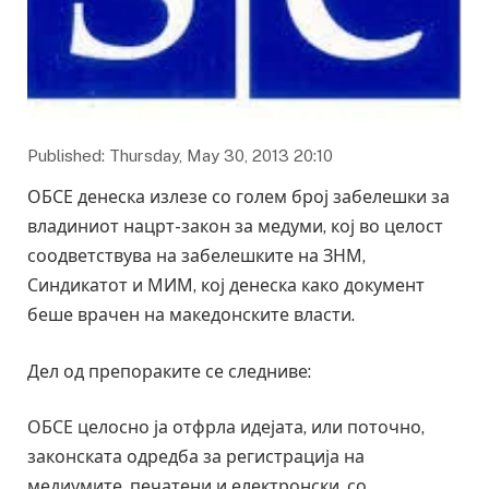
Published: Thursday, May 30, 2013 20:10
ОБСЕ денеска излезе со голем број забелешки за
владиниот нацрт-закон за медуми, кој во целост
соодветствува на забелешките на ЗНМ,
Синдикатот и МИМ, кој денеска како документ
беше врачен на македонските власти.
Дел од препораките се следниве:
ОБСЕ целосно ја отфрла идејата, или поточно,
законската одредба за регистрација на
медиумите, печатени и електронски, со