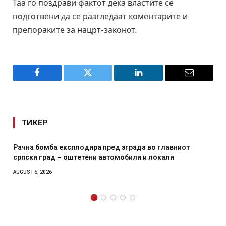
Таа го поздрави фактот дека властите се
подготвени да се разгледаат коментарите и
препораките за нацрт-законoт.
Facebook
Twitter
LinkedIn
Email
ТИКЕР
града во главниот
И Данска се милитарилизира – вове
били и локали
месечна воена
AUGUST 4, 2026