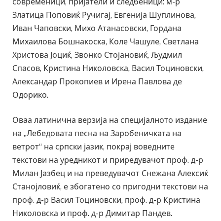
современици, пријатели и следбеници: м-р
Златица Поповиќ Ручигај, Евгенија Шуплинова,
Иван Чаповски, Михо Атанасовски, Гордана
Михаилова Бошнакоска, Коле Чашуле, Светлана
Христова Јоциќ, Звонко Стојановиќ, Људмил
Спасов, Кристина Николовска, Васил Тоциновски,
Александар Прокопиев и Ирена Павлова де
Одорико.
Оваа латинична верзија на специјалното издание
на „Лебедовата песна на Заробеничката на
ветрот“ на српски јазик, покрај воведните
текстови на уредникот и приредувачот проф. д-р
Милан Јазбец и на преведувачот Снежана Алексиќ
Станојловиќ, е збогатено со пригодни текстови на
проф. д-р Васил Тоциновски, проф. д-р Кристина
Николовска и проф. д-р Димитар Пандев.