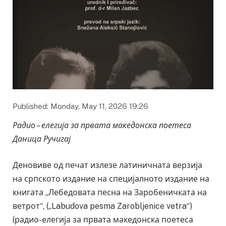
Published: Monday, May 11, 2026 19:26
Р
адио – елегија за првата македонска поетеса
Даница Ручигај
Деновиве од печат излезе латиничната верзија
на српското издание на специјалното издание на
книгата „Лебедовата песна на Заробеничката на
ветрот“, („Labudova pesma Zarobljenice vetra“)
(радио-елегија за првата македонска поетеса