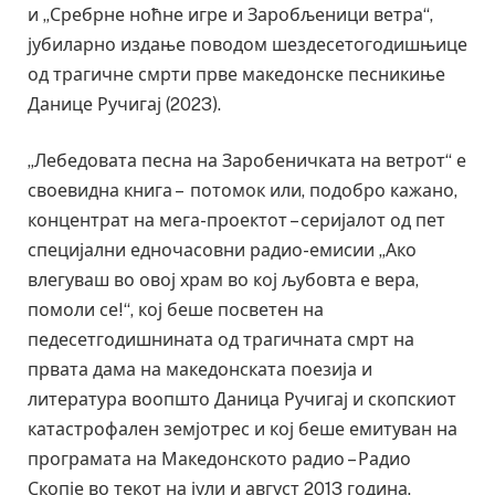
и „Сребрне ноћне игре и Заробљеници ветра“,
јубиларно издање поводом шездесетогодишњице
од трагичне смрти прве македонске песникиње
Данице Ручигај (2023).
„Лебедовата песна на Заробеничката на ветрот“ е
своевидна книга – потомок или, подобро кажано,
концентрат на мега-проектот – серијалот од пет
специјални едночасовни радио-емисии „Ако
влегуваш во овој храм во кој љубовта е вера,
помоли се!“, кој беше посветен на
педесетгодишнината од трагичната смрт на
првата дама на македонската поезија и
литература воопшто Даница Ручигај и скопскиот
катастрофален земјотрес и кој беше емитуван на
програмата на Македонското радио – Радио
Скопје во текот на јули и август 2013 година.