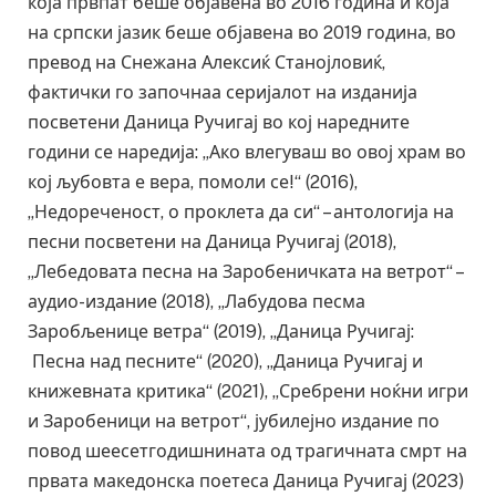
која првпат беше објавена во 2016 година и која
на српски јазик беше објавена во 2019 година, во
превод на Снежана Алексиќ Станојловиќ,
фактички го започнаа серијалот на изданија
посветени Даница Ручигај во кој наредните
години се наредија: „Ако влегуваш во овој храм во
кој љубовта е вера, помоли се!“ (2016),
„Недореченост, о проклета да си“ – антологија на
песни посветени на Даница Ручигај (2018),
„Лебедовата песна на Заробеничката на ветрот“ –
аудио-издание (2018), „Лабудова песма
Заробљенице ветра“ (2019), „Даница Ручигај:
Песна над песните“ (2020), „Даница Ручигај и
книжевната критика“ (2021), „Сребрени ноќни игри
и Заробеници на ветрот“, јубилејно издание по
повод шеесетгодишнината од трагичната смрт на
првата македонска поетеса Даница Ручигај (2023)