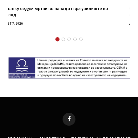
СОЗИС: Украинците повеќе им веруваат на генералите
отколку на Зеленски
AUGUST 7, 2026
Facebook