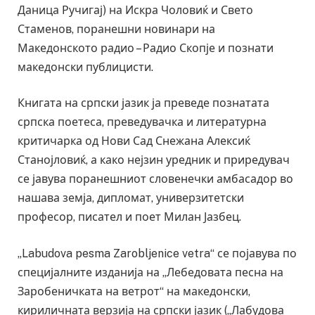
Даница Ручигај) на Искра Чоловиќ и Свето
Стаменов, поранешни новинари на
Македонското радио – Радио Скопје и познати
македонски публицисти.
Книгата на српски јазик ја преведе познатата
српска поетеса, преведувачка и литературна
критичарка од Нови Сад Снежана Алексиќ
Станојловиќ, а како нејзин уредник и приредувач
се јавува поранешниот словенечки амбасадор во
нашава земја, дипломат, универзитетски
професор, писател и поет Милан Јазбец.
„Labudova pesma Zarobljenice vetra“ се појавува по
специјалните изданија на „Лебедовата песна на
Заробеничката на ветрот“ на македонски,
кириличната верзија на српски јазик („Лабудова