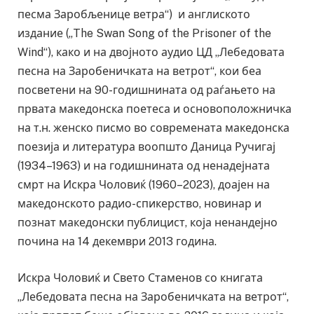
песма Заробљенице ветра“) и англиското
издание („The Swan Song of the Prisoner of the
Wind“), како и на двојното аудио ЦД „Лебедовата
песна на Заробеничката на ветрот“, кои беа
посветени на 90-годишнината од раѓањето на
првата македонска поетеса и основоположничка
на т.н. женско писмо во современата македонска
поезија и литература воопшто Даница Ручигај
(1934–1963) и на годишнината од ненадејната
смрт на Искра Чоловиќ (1960–2023), доајен на
македонското радио-спикерство, новинар и
познат македонски публицист, која ненандејно
почина на 14 декември 2013 година.
Искра Чоловиќ и Свето Стаменов со книгата
„Лебедовата песна на Заробеничката на ветрот“,