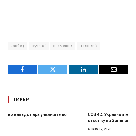
Јазбец
ручигај
стаменов
чоловиќ
Facebook
Twitter
LinkedIn
Email
ТИКЕР
СОЗИС: Украинците повеќе им веруваат на генералите
отколку на Зеленски
AUGUST 7, 2026