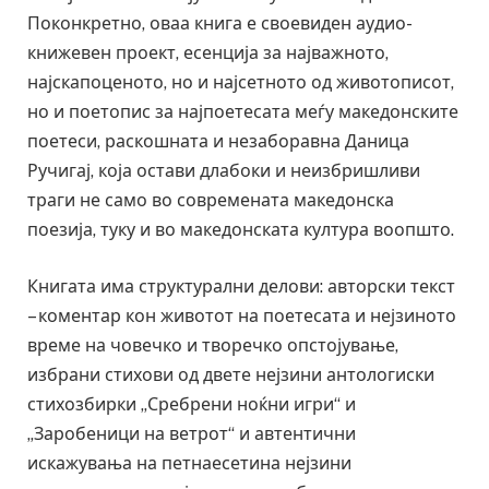
Поконкретно, оваа книга е своевиден аудио-
книжевен проект, есенција за најважното,
најскапоценото, но и најсетното од животописот,
но и поетопис за најпоетесата меѓу македонските
поетеси, раскошната и незаборавна Даница
Ручигај, која остави длабоки и неизбришливи
траги не само во современата македонска
поезија, туку и во македонската култура воопшто.
Книгата има структурални делови: авторски текст
– коментар кон животот на поетесата и нејзиното
време на човечко и творечко опстојување,
избрани стихови од двете нејзини антологиски
стихозбирки „Сребрени ноќни игри“ и
„Заробеници на ветрот“ и автентични
искажувања на петнаесетина нејзини