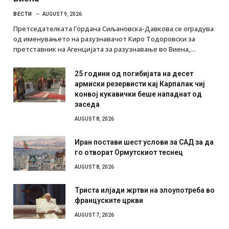
ВЕСТИ
AUGUST 9, 2026
Претседателката Гордана Сиљановска-Давкова се оградува
од именувањето на разузнавачот Киро Тодоровски за
претставник на Агенцијата за разузнавање во Виена,…
25 години од погибијата на десет
армиски резервисти кај Карпалак чиј
конвој кукавички беше нападнат од
заседа
AUGUST 8, 2026
Иран постави шест услови за САД за да
го отворат Ормутскиот теснец
AUGUST 8, 2026
Триста илјади жртви на злоупотреба во
француските цркви
AUGUST 7, 2026