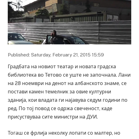
Published: Saturday, February 21, 2015 15:59
Градбата на новиот театар и новата градска
библиотека во Тетово се уште не започнала. Лани
на 28 ноември на денот на албанското знаме, се
постави камен темелник за овие културни
зданија, кои владата ги најавува седум години по
ред. По тој повод се одржа свеченост, каде
присуствуваа сите министри на ДУИ.
Тогаш се фрлија неколку лопати со малтер, но