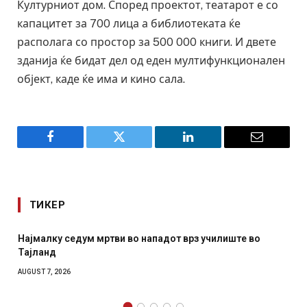
Културниот дом. Според проектот, театарот е со
капацитет за 700 лица а библиотеката ќе
располага со простор за 500 000 книги. И двете
зданија ќе бидат дел од еден мултифункционален
објект, каде ќе има и кино сала.
Facebook
Twitter
LinkedIn
Email
ТИКЕР
СОЗИС: Украинците повеќе им веруваат на генералите
отколку на Зеленски
AUGUST 7, 2026