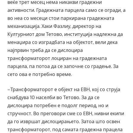
веќе трет месец нема никакви градежни
активности. Градежната парцела само се огради, а
во неа со месеци стои паркирана градежната
механизација. Хаки Фазлиу, директор на
Културниот дом Тетово, институција надлежна да
менаџира со изградбата на објектот, вели дека
најпрвин треба да се дислоцира
трансформаторот лоциран на градежната
парцела, па потоа да се започне со градење. За
сето ова е потребно време.
– Трансформаторот е објект на ЕВН, кој со струја
снабдува 10 населби во Тетово. За да се
дислоцира потребен е подолг период, но и
стручност. Во преговори сме со ЕВН, нивни екипи
да го извршат дислоцирањето. Затоа што освен
трансформаторот, под самата градежна працела