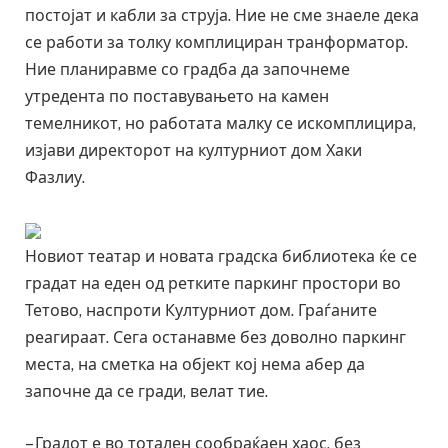
постојат и кабли за струја. Ние не сме знаеле дека
се работи за толку комплициран транформатор.
Ние планиравме со градба да започнеме
утредента по поставувањето на камен
темелникот, но работата малку се искомплицира,
изјави директорот на културниот дом Хаки
Фазлиу.
Новиот театар и новата градска библиотека ќе се
градат на еден од ретките паркинг простори во
Тетово, наспроти Културниот дом. Граѓаните
реагираат. Сега останавме без доволно паркинг
места, на сметка на објект кој нема абер да
започне да се гради, велат тие.
– Градот е во тотален сообраќаен хаос, без