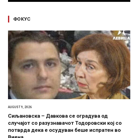
ФОКУС
AUGUST 9, 2026
Сиљановска – Давкова се оградува од
случајот со разузнавачот Тодоровски кој со
потврда дека е осудуван беше испратен во
Виена