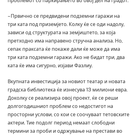
проблемот со паркирањето во овој дел на градот.
– Првично се предвидени подземни гаражи на
три ката под приземјето. Колку ќе се оди надолу,
зависи од структурата на земјиштето, за која
претходно има направено стручна анализа. Но,
сепак праксата ќе покаже дали ќе може да има
три ката подземни гаражи. Ако не бидат три, два
ката ќе има сигурно, изјави Фазлиу.
Вкупната инвестиција за новиот театар и новата
градска библиотека ќе изнесува 13 милиони евра.
Доколку се реализира овој проект, ќе се реши
долгогодишниот проблем со недостигот на
просторни услови, со кои се соочуваат тетовските
актери. Тие подолг период немаат слободни
термини за проби и одржување на престави во