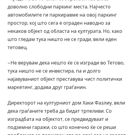
доволно слободни паркинг места. Најчесто
автомобилите ги паркиравме на овој паркинг
простор, кој што сега е ограден наводно за
некаков објект од областа на културата. Но, како
што гледам тука ништо не се гради, вели еден
тетовец.
– Не верувам дека нешто ќе се изгради во Тетово,
тука ништо не се инвестира, па и долго
најавуваниот објект преставува чист политички
маркетинг, додава друг граѓанин.
Директорот на културниот дом Хаки Фазлиу, вели
дека граѓаните треба да бидат трпеливи. Со
изградбата на објектот, се предвидуваат и
подземни гаражи, со што конечно ќе се реши