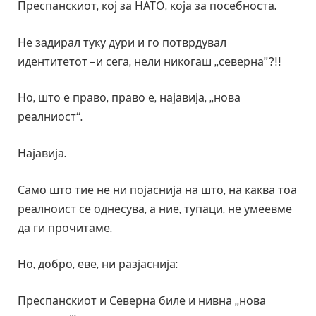
Преспанскиот, кој за НАТО, која за посебноста.
Не задирал туку дури и го потврдувал
идентитетот – и сега, нели никогаш „северна”?!!
Но, што е право, право е, најавија, „нова
реалниост“.
Најавија.
Само што тие не ни појаснија на што, на каква тоа
реалноист се однесува, а ние, тупаци, не умеевме
да ги прочитаме.
Но, добро, еве, ни разјаснија:
Преспанскиот и Северна биле и нивна „нова