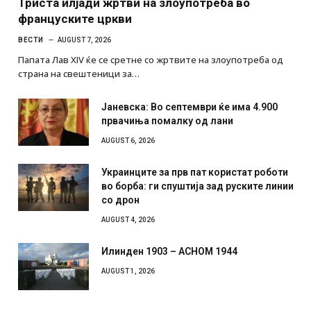
Триста илјади жртви на злоупотреба во
француските цркви
ВЕСТИ
AUGUST 7, 2026
Папата Лав XIV ќе се сретне со жртвите на злоупотреба од
страна на свештеници за…
Јаневска: Во септември ќе има 4.900
првачиња помалку од лани
AUGUST 6, 2026
Украинците за прв пат користат роботи
во борба: ги спуштија зад руските линии
со дрон
AUGUST 4, 2026
Илинден 1903 – АСНОМ 1944
AUGUST 1, 2026