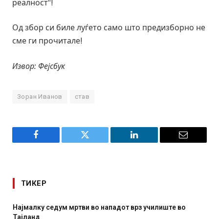
реалност“!
Од збор си биле луѓето само што предизборно не
сме ги прочитале!
Извор: Фејсбук
Зоран Иванов
став
Facebook
Twitter
LinkedIn
Email
ТИКЕР
Најмалку седум мртви во нападот врз училиште во
Тајланд