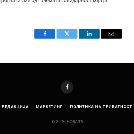
Трогнати сме од големата солидарност која ја
Facebook
Twitter
LinkedIn
Email
Facebook
РЕДАКЦИЈА
МАРКЕТИНГ
ПОЛИТИКА НА ПРИВАТНОСТ
© 2026 НОВА ТВ