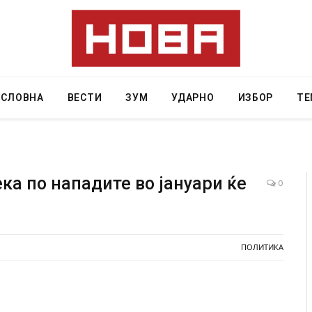
АСЛОВНА
ВЕСТИ
ЗУМ
УДАРНО
ИЗБОР
ТЕ
ка по нападите во јануари ќе
0
 Крит, …
Рачна бомба експлодира пред зграда во
главниот српски град – оштетени автомобили и
локали
ПОЛИТИКА
AUGUST 6, 2026