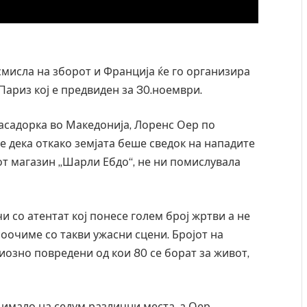
смисла на зборот и Франција ќе го организира
ариз кој е предвиден за 30.ноември.
асадорка во Македонија, Лоренс Оер по
е дека откако земјата беше сведок на нападите
от магазин „Шарли Ебдо“, не ни помислувала
чи со атентат кој понесе голем број жртви а не
 Крит, …
Рачна бомба експлодира пред зграда во
 соочиме со такви ужасни сцени. Бројот на
главниот српски град – оштетени автомобили и
риозно повредени од кои 80 се борат за живот,
локали
AUGUST 6, 2026
 имало на седум различни места, а Оер