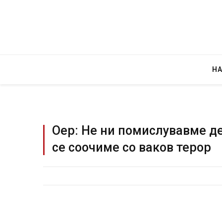
Н
Оер: Не ни помислувавме де
се соочиме со ваков терор
Грција: Горат Парос, Андрос, Калимнос,
JULY 30, 2026