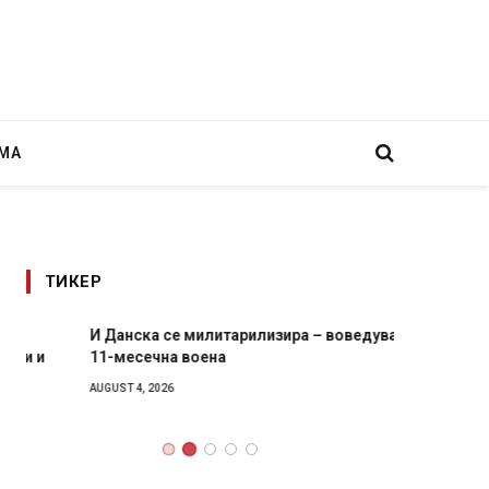
МА
ТИКЕР
И Данска се милитарилизира – воведува нова
Уште д
11-месечна воена
во глав
завитк
AUGUST 4, 2026
AUGUST 2,