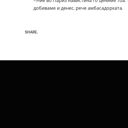
– Ние во Париз навистина го цениме тоа. 
добиваме и денес, рече амбасадорката.
SHARE.