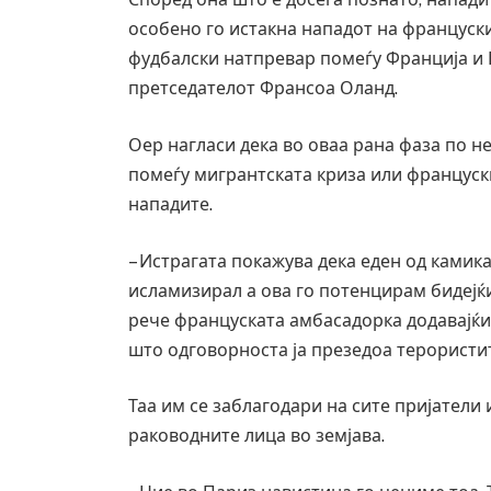
особено го истакна нападот на француск
фудбалски натпревар помеѓу Франција и 
претседателот Франсоа Оланд.
Оер нагласи дека во оваа рана фаза по н
помеѓу мигрантската криза или француски
нападите.
– Истрагата покажува дека еден од камик
исламизирал а ова го потенцирам бидејќи
рече француската амбасадорка додавајќи 
што одговорноста ја презедоа терористи
Таа им се заблагодари на сите пријатели 
раководните лица во земјава.