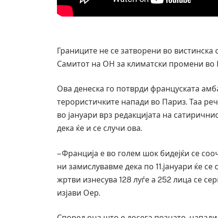
Границите не се затворени во вистинска 
Самитот на ОН за климатски промени во П
Ова денеска го потврди француската амб
терористичките напади во Париз. Таа реч
во јануари врз редакцијата на сатирични
дека ќе и се случи ова.
– Франција е во голем шок бидејќи се соо
Грција: Горат Парос, Андрос, Калимнос,
ни замислувавме дека по 11.јануари ќе се
JULY 30, 2026
жртви изнесува 128 луѓе а 252 лица се се
изјави Оер.
Според она што е досега познато, напади