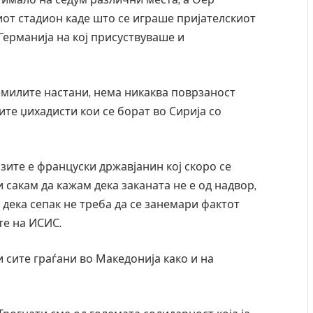
иот стадион каде што се играше пријателскиот
Германија на кој присуствуваше и
емилите настани, нема никаква поврзаност
те џихадисти кои се борат во Сирија со
азите е француски државјанин кој скоро се
 сакам да кажам дека заканата не е од надвор,
дека сепак не треба да се занемари фактот
те на ИСИС.
и сите граѓани во Македонија како и на