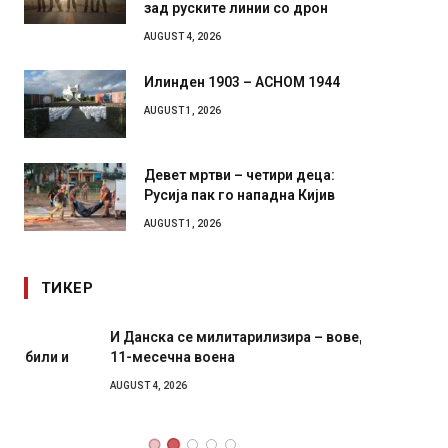
зад руските линии со дрон
AUGUST 4, 2026
Илинден 1903 – АСНОМ 1944
AUGUST 1, 2026
Девет мртви – четири деца:
Русија пак го нападна Кијив
AUGUST 1, 2026
ТИКЕР
И Данска се милитарилизира – воведува нова
Уште д
11-месечна воена
во глав
завитк
AUGUST 4, 2026
AUGUST 2,