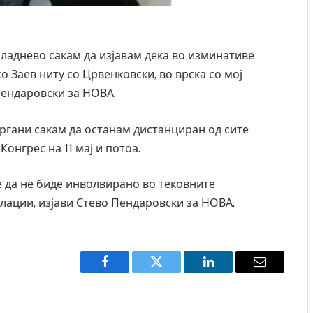
опладнево сакам да изјавам дека во изминативе
о Заев ниту со Црвенковски, во врска со мој
Пендаровски за НОВА.
 органи сакам да останам дистанциран од сите
онгрес на 11 мај и потоа.
е да не биде инволвирано во тековните
ации, изјави Стево Пендаровски за НОВА.
Facebook
Twitter
LinkedIn
Email