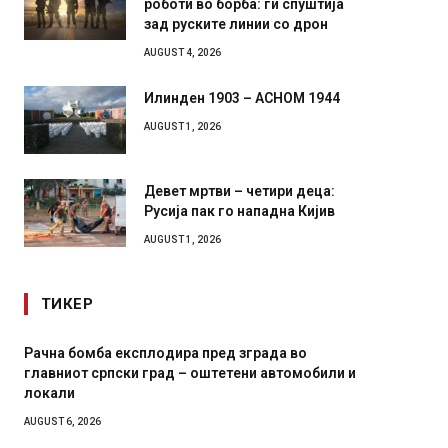
роботи во борба: ги спуштија
зад руските линии со дрон
AUGUST 4, 2026
Илинден 1903 – АСНОМ 1944
AUGUST 1, 2026
Девет мртви – четири деца:
Русија пак го нападна Кијив
AUGUST 1, 2026
ТИКЕР
на бомба експлодира пред зграда во
И Данска се м
вниот српски град – оштетени автомобили и
11-месечна в
али
AUGUST 4, 2026
ST 6, 2026