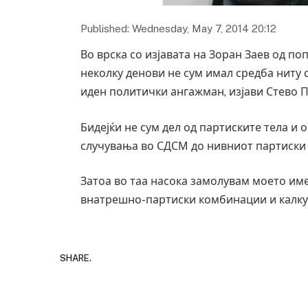
Published: Wednesday, May 7, 2014 20:12
Во врска со изјавата на Зоран Заев од п
неколку денови не сум имал средба ниту с
иден политички ангажман, изјави Стево 
Бидејќи не сум дел од партиските тела и
случувања во СДСМ до нивниот партиски К
Затоа во таа насока замолувам моето им
внатрешно-партиски комбинации и калкул
SHARE.