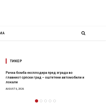
МА
ТИКЕР
експлодира пред зграда во
И Данска се милитарили
ски град – оштетени автомобили и
11-месечна воена
AUGUST 4, 2026