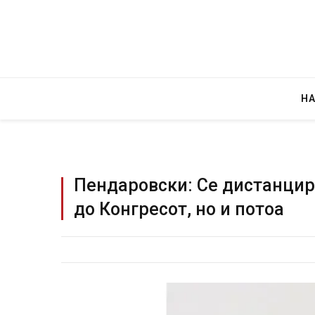
Н
Пендаровски: Се дистанци
до Конгресот, но и потоа
Гр
JULY