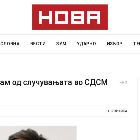
АСЛОВНА
ВЕСТИ
ЗУМ
УДАРНО
ИЗБОР
ТЕ
рам од случувањата во СДСМ
0
ција: Горат Парос, Андрос, Калимнос, Крит, …
Рачна бомба 
главниот срп
 30, 2026
локали
ПОЛИТИКА
AUGUST 6, 2026