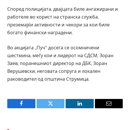
Според полицијата, двајцата биле ангажирани и
работеле во корист на странска служба,
преземајќи активности и чекори за кои биле
богато финански наградени.
Во акцијата „Пуч“ досега се осомничени
шестмина, меѓу кои и лидерот на СДСМ, Зоран
Заев, поранешниот директор на ДБК, Зоран
Верушевски, неговата сопруга и локален
раководител од општина Струмица.
Facebook
Twitter
LinkedIn
Email