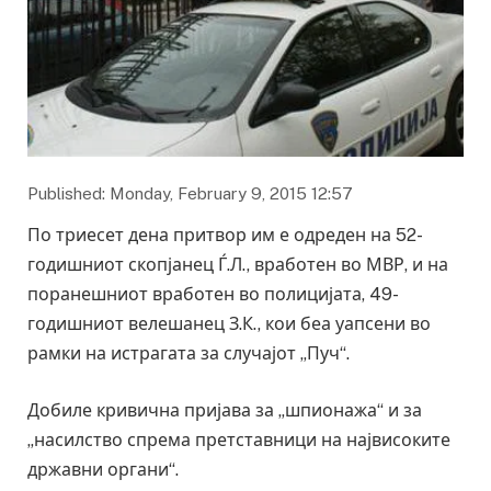
Published: Monday, February 9, 2015 12:57
По триесет дена притвор им е одреден на 52-
годишниот скопјанец Ѓ.Л., вработен во МВР, и на
поранешниот вработен во полицијата, 49-
годишниот велешанец З.К., кои беа уапсени во
рамки на истрагата за случајот „Пуч“.
Добиле кривична пријава за „шпионажа“ и за
„насилство спрема претставници на највисоките
државни органи“.