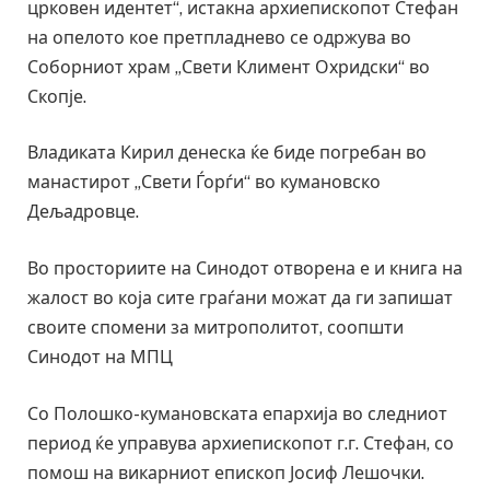
црковен идентет“, истакна архиепископот Стефан
на опелото кое претпладнево се одржува во
Соборниот храм „Свети Климент Охридски“ во
Скопје.
Владиката Кирил денеска ќе биде погребан во
манастирот „Свети Ѓорѓи“ во кумановско
Дељадровце.
Во просториите на Синодот отворена е и книга на
жалост во која сите граѓани можат да ги запишат
своите спомени за митрополитот, соопшти
Синодот на МПЦ
Со Полошко-кумановската епархија во следниот
период ќе управува архиепископот г.г. Стефан, со
помош на викарниот епископ Јосиф Лешочки.