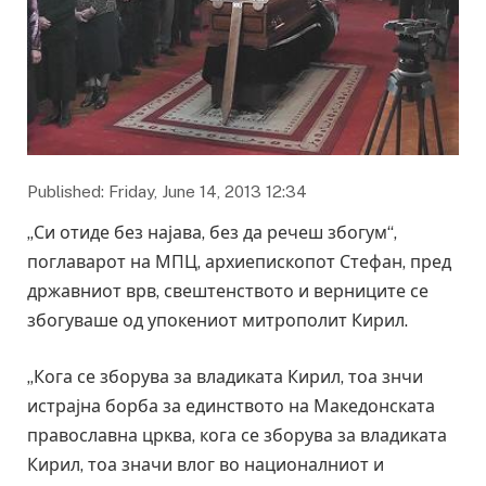
Published: Friday, June 14, 2013 12:34
„Си отиде без најава, без да речеш збогум“,
поглаварот на МПЦ, архиепископот Стефан, пред
државниот врв, свештенството и верниците се
збогуваше од упокениот митрополит Кирил.
„Кога се зборува за владиката Кирил, тоа знчи
истрајна борба за единството на Македонската
православна црква, кога се зборува за владиката
Кирил, тоа значи влог во националниот и