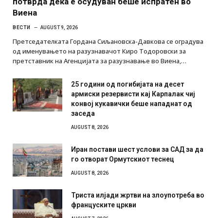
потврда дека е осудуван беше испратен во
Виена
ВЕСТИ
AUGUST 9, 2026
Претседателката Гордана Сиљановска-Давкова се оградува
од именувањето на разузнавачот Киро Тодоровски за
претставник на Агенцијата за разузнавање во Виена,…
25 години од погибијата на десет
армиски резервисти кај Карпалак чиј
конвој кукавички беше нападнат од
заседа
AUGUST 8, 2026
Иран постави шест услови за САД за да
го отворат Ормутскиот теснец
AUGUST 8, 2026
Триста илјади жртви на злоупотреба во
француските цркви