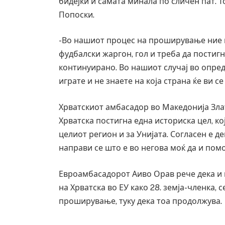
бидејќи и самата минала по сличен пат. Т
Попоски.
-Во нашиот процес на проширување ние п
фудбалски жаргон, гол и треба да постигн
континуирано. Во нашиот случај во опред
играте и не знаете на која страна ќе ви с
Хрватскиот амбасадор во Македонија Зла
Хрватска постигна една историска цел, кој
целиот регион и за Унијата. Согласен е д
направи се што е во негова моќ да и помо
Евроамбасадорот Аиво Орав рече дека и 
на Хрватска во ЕУ како 28. земја-членка,
проширување, туку дека тоа продолжува.