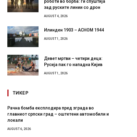
роботи во борба: ги спуштија
зад руските линии со дрон
AUGUST 4, 2026
Илинден 1903 – АСНОМ 1944
AUGUST 1, 2026
Девет мртви – четири деца:
Русија пак го нападна Кијив
AUGUST 1, 2026
ТИКЕР
бомба експлодира пред зграда во
И Данска се мили
от српски град – оштетени автомобили и
11-месечна воена
и
AUGUST 4, 2026
 2026