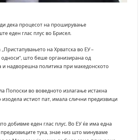
врди дека процесот на проширување
те еден глас плус во Брисел.
 „Пристапувањето на Хрватска во ЕУ –
 односи“, што беше организирана од
а и надворешна политика при македонското
а Попоски во воведното излагање истакна
го изодела истиот пат, имала слични предизвици
што добивме еден глас плус. Во ЕУ ќе има една
а предизвиците тука, знае низ што минуваме