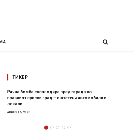
МА
ТИКЕР
експлодира пред зграда во
И Данска се милитарили
ски град – оштетени автомобили и
11-месечна воена
AUGUST 4, 2026