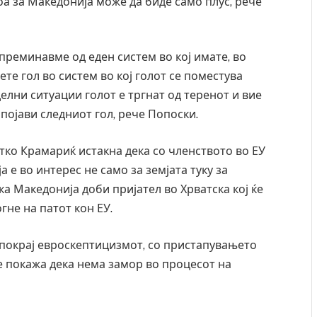
оа за Македонија може да биде само плус, рече
реминавме од еден систем во кој имате, во
ете гол во систем во кој голот се поместува
елни ситуации голот е тргнат од теренот и вие
е појави следниот гол, рече Попоски.
тко Крамариќ истакна дека со членството во ЕУ
а е во интерес не само за земјата туку за
ека Македонија доби пријател во Хрватска кој ќе
гне на патот кон ЕУ.
покрај евроскептицизмот, со пристапувањето
Грција: Горат Парос, Андрос, Калимнос, Крит, …
Рачна 
главни
 се покажа дека нема замор во процесот на
JULY 30, 2026
локал
AUGUST 6,