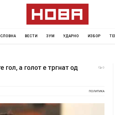
АСЛОВНА
ВЕСТИ
ЗУМ
УДАРНО
ИЗБОР
ТЕ
 гол, а голот е тргнат од
0
ција: Горат Парос, Андрос, Калимнос, Крит, …
Рачна бомба 
главниот срп
 30, 2026
локали
ПОЛИТИКА
AUGUST 6, 2026