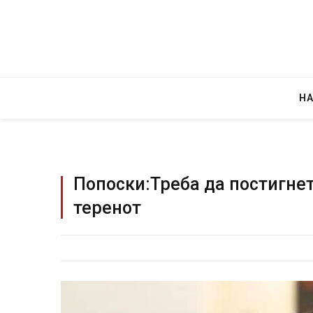
Н
Попоски:Треба да постигнете
теренот
Гр
JULY