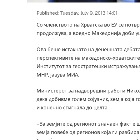
Published: Tuesday, July 9, 2013 14:01
Со членството на Хрватска во ЕУ се пот
продолжува, а воедно Македонија доби уш
Ова беше истакнато на денешната дебата
перспективите на македонско-хрватските
Институтот за геостратешки истражувањ
МНР, јавува МИА.
Министерот за надворешни работи Никол
дека добивме голем сојузник, земја која 
и конечно стигнала до целта.
– За земјите од регионот значаен факт е 
земја повеќе од регионов која ги разбир