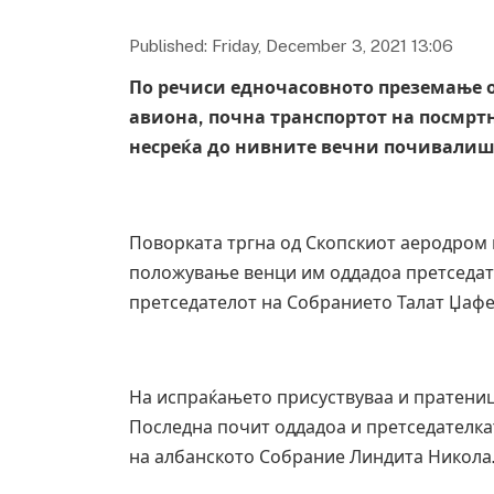
Published: Friday, December 3, 2021 13:06
По речиси едночасовното преземање о
авиона, почна транспортот на посмрт
несреќа до нивните вечни почивалиш
Поворката тргна од Скопскиот аеродром 
положување венци им оддадоа претседат
претседателот на Собранието Талат Џафе
На испраќањето присуствуваа и пратеници
Последна почит оддадоа и претседателка
на албанското Собрание Линдита Никола