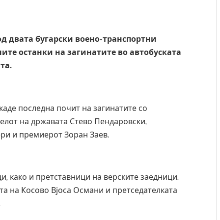
д двата бугарски воено-транспортни
ните останки на загинатите во автобуската
та.
каде последна почит на загинатите со
елот на државата Стево Пендаровски,
ри и премиерот Зоран Заев.
, како и претставници на верските заедници.
та на Косово Вјоса Османи и претседателката
.