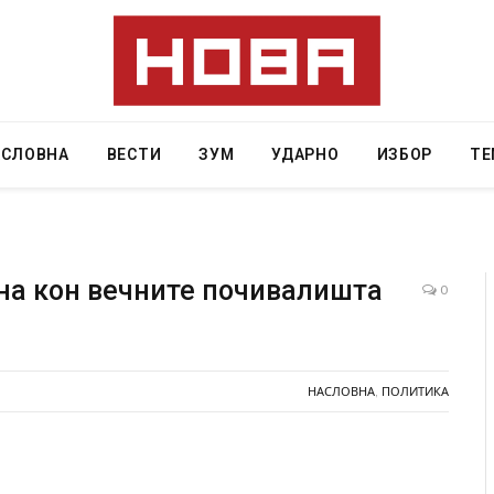
АСЛОВНА
ВЕСТИ
ЗУМ
УДАРНО
ИЗБОР
ТЕ
гна кон вечните почивалишта
0
 Крит, …
Рачна бомба експлодира пред зграда во
главниот српски град – оштетени автомобили и
локали
НАСЛОВНА
,
ПОЛИТИКА
AUGUST 6, 2026