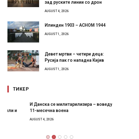
зад руските линии со дрон
AUGUST 4, 2026
Илинден 1903 – АСНОМ 1944
AUGUST 1, 2026
Девет мртви – четири деца:
Русија пак го нападна Кијив
AUGUST 1, 2026
ТИКЕР
И Данска се милитарилизира – воведува нова
Уште д
11-месечна воена
во глав
завитк
AUGUST 4, 2026
AUGUST 2,