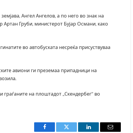
емјава, Ангел Ангелов, а по него во знак на
 Артан Груби, министерот Бујар Османи, како
гинатите во автобуската несреќа присуствуваа
ските авиони ги преземаа припадници на
возила.
и граѓаните на плоштадот „Скендербег“ во
 Крит, …
Рачна бомба експлодира пред зграда во
главниот српски град – оштетени автомобили и
локали
AUGUST 6, 2026
Facebook
Twitter
LinkedIn
Email