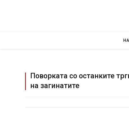
Н
Поворката со останките тр
на загинатите
Грција: Горат Парос, Андрос, Калимнос,
JULY 30, 2026