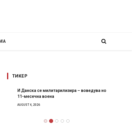
МА
ТИКЕР
И Данска се милитарилизира – воведува нова
Уште д
11-месечна воена
во глав
завитк
AUGUST 4, 2026
AUGUST 2,