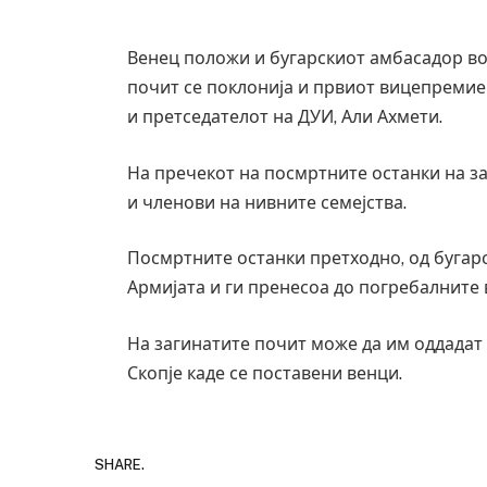
Венец положи и бугарскиот амбасадор во з
почит се поклонија и првиот вицепремиер
и претседателот на ДУИ, Али Ахмети.
На пречекот на посмртните останки на за
и членови на нивните семејства.
Посмртните останки претходно, од бугар
Армијата и ги пренесоа до погребалните 
На загинатите почит може да им оддадат 
Грција: Горат Парос, Андрос, Калимнос,
Скопје каде се поставени венци.
JULY 30, 2026
SHARE.