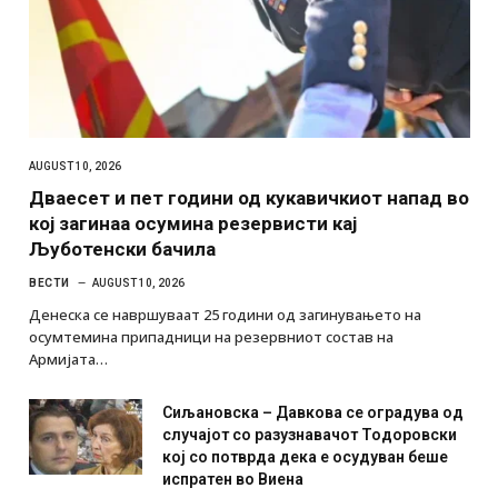
AUGUST 10, 2026
Дваесет и пет години од кукавичкиот напад во
кој загинаа осумина резервисти кај
Љуботенски бачила
ВЕСТИ
AUGUST 10, 2026
Денеска се навршуваат 25 години од загинувањето на
осумтемина припадници на резервниот состав на
Армијата…
Сиљановска – Давкова се оградува од
случајот со разузнавачот Тодоровски
кој со потврда дека е осудуван беше
испратен во Виена