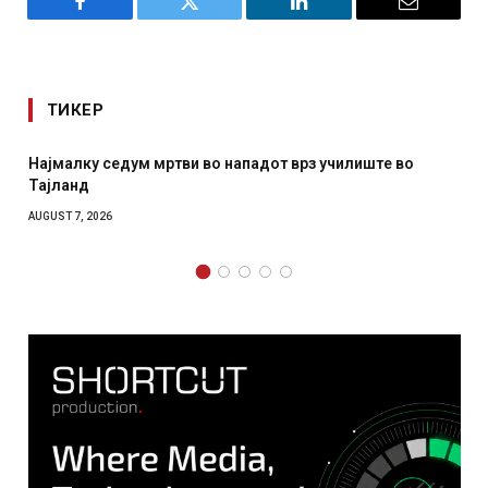
Facebook
Twitter
LinkedIn
Email
ТИКЕР
 нападот врз училиште во
СОЗИС: Украинците повеќе им
отколку на Зеленски
AUGUST 7, 2026