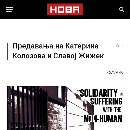
Предавања на Kaтерина
0
Колозова и Славој Жижек
КОЛУМНА