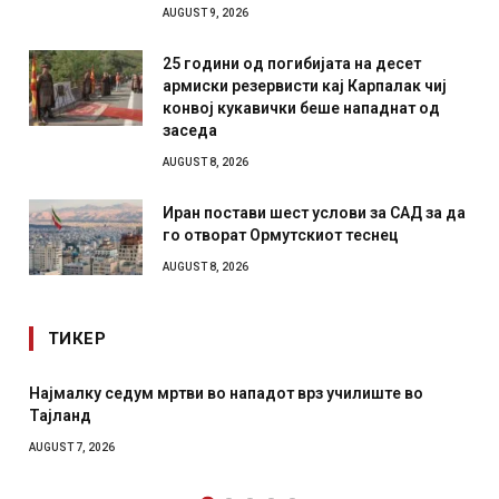
AUGUST 9, 2026
25 години од погибијата на десет
армиски резервисти кај Карпалак чиј
конвој кукавички беше нападнат од
заседа
AUGUST 8, 2026
Иран постави шест услови за САД за да
го отворат Ормутскиот теснец
AUGUST 8, 2026
ТИКЕР
дум мртви во нападот врз училиште во
СОЗИС: Украинц
отколку на Зел
AUGUST 7, 2026