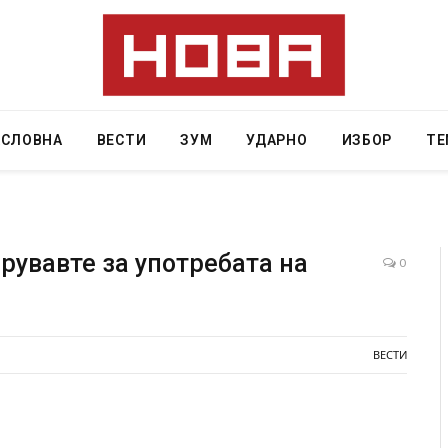
АСЛОВНА
ВЕСТИ
ЗУМ
УДАРНО
ИЗБОР
ТЕ
рувавте за употребата на
0
 Крит, …
Рачна бомба експлодира пред зграда во
главниот српски град – оштетени автомобили и
локали
ВЕСТИ
AUGUST 6, 2026