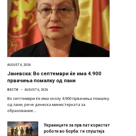
AUGUST 6, 2026
Јаневска: Во септември ќе има 4.900
првачиња помалку од лани
ВЕСТИ
AUGUST 6, 2026
Во септември ќе има околу 4.900 првачиња помалку
од лани, рече денеска министерката за
образование…
Украинците за прв пат користат
роботи во борба: ги спуштија