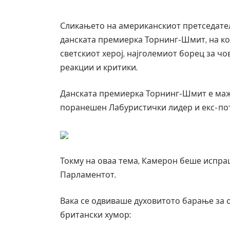
Сликањето на американскиот претседате
данската премиерка Торнинг-Шмит, на ко
светскиот херој, најголемиот борец за ч
реакции и критики.
Данската премиерка Торнинг-Шмит е маже
поранешен Лабуристички лидер и екс- по
Токму на оваа тема, Камерон беше испра
Парламентот.
Вака се одвиваше духовитото барање за о
британски хумор: