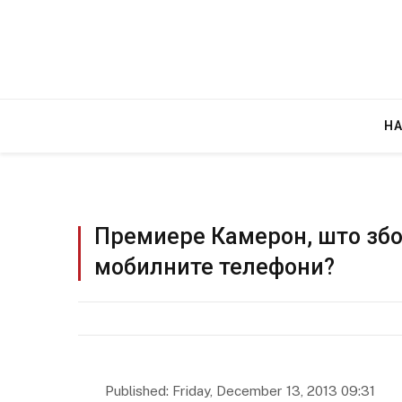
Н
Премиере Камерон, што збо
мобилните телефони?
Грција: Горат Парос, Андрос, Калимнос,
JULY 30, 2026
Published: Friday, December 13, 2013 09:31