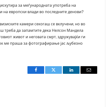
искутира за меѓународната употреба на
и на европски влади во последните денови?
визиските камери секогаш се вклучени, но во
гаш треба да запамтите дека Нелсон Мандела
говиот живот и неговата смрт, здружувајќи ги
нок ме праша за фотографирање јас љубезно
Facebook
Twitter
LinkedIn
Email
 Крит, …
Рачна бомба експлодира пред зграда во
главниот српски град – оштетени автомобили и
локали
AUGUST 6, 2026