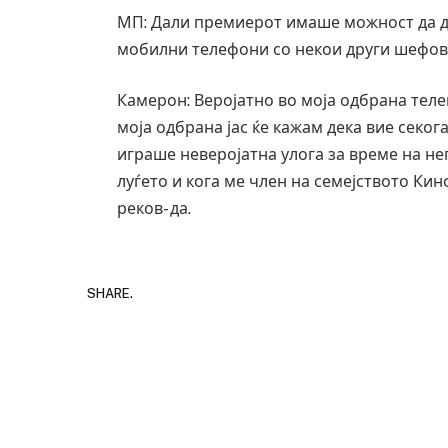
МП: Дали премиерот имаше можност да д
мобилни телефони со некои други шефов
Камерон: Веројатно во моја одбрана теле
моја одбрана јас ќе кажам дека вие секо
играше неверојатна улога за време на не
луѓето и кога ме член на семејството Ки
реков- да.
SHARE.
Грција: Горат Парос, Андрос, Калимнос,
JULY 30, 2026