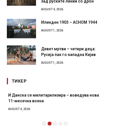
зад руските линии со дрон
AUGUST 4, 2026
Илинден 1903 – АСНОМ 1944
AUGUST 1, 2026
Девет мртви – четири деца:
Русија пак го нападна Кијив
AUGUST 1, 2026
ТИКЕР
И Данска се милитарилизира – воведува нова
Уште д
11-месечна воена
во глав
завитк
AUGUST 4, 2026
AUGUST 2,