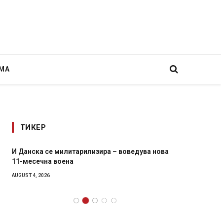
МА
ТИКЕР
И Данска се милитарилизира – воведува нова
Уште д
11-месечна воена
во глав
завитк
AUGUST 4, 2026
AUGUST 2,