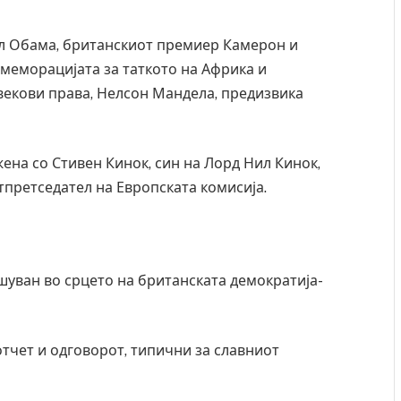
л Обама, британскиот премиер Камерон и
меморацијата за таткото на Африка и
овекови права, Нелсон Мандела, предизвика
на со Стивен Кинок, син на Лорд Нил Кинок,
тпретседател на Европската комисија.
шуван во срцето на британската демократија-
тчет и одговорот, типични за славниот