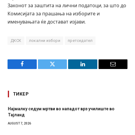
Законот за заштита на лични податоци, за што до
Комисијата за прашања на изборите и
именувањата ќе достават изјави.
ДКСК
локални избори
претседател
Facebook
Twitter
LinkedIn
Email
ТИКЕР
СОЗИС: Украинците повеќе им веруваат на генералите
отколку на Зеленски
AUGUST 7, 2026