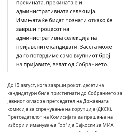
прекината, прекината е и
административната селекција.
Имињата ќе бидат познати откако ќе
заврши процесот на
административна селекција на
пријавените кандидати. Засега може
да го потврдиме само вкупниот број
на пријавите, велат од Собранието.
До 15 август, кога заврши рокот, десетина
кандидатури биле пристигнати до Собранието за
јавниот оглас за претседател на Државната
комисија за спречување на корупција (ДКСК).
Претседателот на Комисијата за прашања на
избори и иманувања Ѓорѓија Сајкоски за МИА