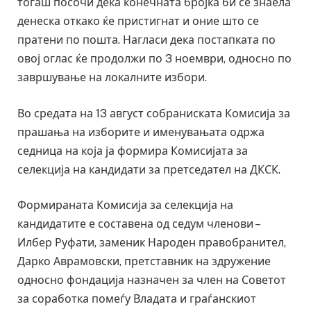
тогаш посочи дека конечната бројка би се знаела
денеска откако ќе пристигнат и оние што се
пратени по пошта. Нагласи дека постапката по
овој оглас ќе продолжи по 3 ноември, односно по
завршување на локалните избори.
Во средата на 13 август собраниската Комисија за
прашања на изборите и именувањата одржа
седница на која ја формира Комисијата за
селекција на кандидати за претседател на ДКСК.
Формираната Комисија за селекција на
кандидатите е составена од седум членови –
Илбер Руфати, заменик Народен правобранител,
Дарко Аврамовски, претставник на здружение
односно фондација назначен за член на Советот
за соработка помеѓу Владата и граѓанскиот