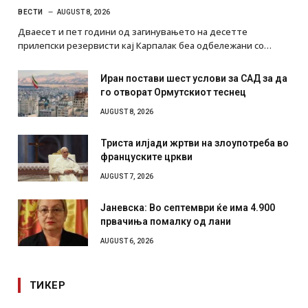
ВЕСТИ
AUGUST 8, 2026
Дваесет и пет години од загинувањето на десетте
прилепски резервисти кај Карпалак беа одбележани со…
Иран постави шест услови за САД за да
го отворат Ормутскиот теснец
AUGUST 8, 2026
Триста илјади жртви на злоупотреба во
француските цркви
AUGUST 7, 2026
Јаневска: Во септември ќе има 4.900
првачиња помалку од лани
AUGUST 6, 2026
ТИКЕР