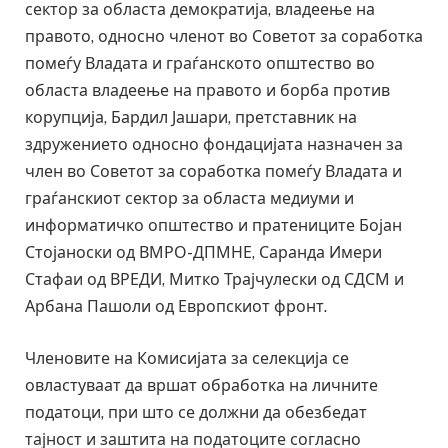
сектор за областа демократија, владеење на
правото, односно членот во Советот за соработка
помеѓу Владата и граѓанското општество во
областа владеење на правото и борба против
корупција, Бардил Јашари, претставник на
здружението односно фондацијата назначен за
член во Советот за соработка помеѓу Владата и
граѓанскиот сектор за областа медиуми и
информатичко општество и пратениците Бојан
Стојаноски од ВМРО-ДПМНЕ, Саранда Имери
Стафаи од ВРЕДИ, Митко Трајчулески од СДСМ и
Арбана Пашоли од Европскиот фронт.
Членовите на Комисијата за селекција се
овластуваат да вршат обработка на личните
податоци, при што се должни да обезбедат
тајност и заштита на податоците согласно