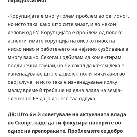
парадоксално?
-Корупцијата е многу голем проблем во регионот,
но исто така, како што сите знаат, и во некои
делови од ЕУ. Корупцијата е проблем од повеќе
аспекти: имате корупција на високо ниво, на
ниско ниво и работењето на нејзино сузбивање е
многу важно. Секогаш одбивам да коментирам
поединечни случаи, но би сакал да кажам дека е
изненадување што е доделен политички азил во
овој случај, и исто така е изненадување колку
малку време ѝ требаше на една влада на земја-
членка на ЕУ да ја донесе таа одлука.
ДВ: Што би ѝ советувале на актуелната влада
во Скопје, каде да ги фокусира напорите во
однос на препораките. Проблемите се добро