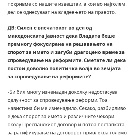
покривме со нашите извештаи, а кои во најголем
дел се однесуваат на владеењето на правото.
ДВ: Силен е впечатокот во дел од
македонската јавност дека Владата беше
премногу фокусирана на решавањето на
спорот за името и загуби драгоцено време за
спроведување на реформите. Сметате ли дека
постои доволно политичка волја во земјата
за спроведување на реформите?
-Би бил многу изненаден доколку недостасува
одлучност за спроведување реформи. Тоа
навистина би ме изненадило. Секако, разбирливо
е дека спорот за името и различните чекори
околу Преспанскиот договор и потоа постапката
за ратификување на договорот привлекоа големо