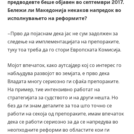
предводевте беше објавен во септември 2017.
Бележи ли Македонија некаков напредок во
исполнувањето на реформите?
– Прво да појаснам дека јас не сум задолжен за
следење на имплементацијата на препораките,
туку тоа треба да го стори Европската Комисија.
Мојот впечаток, како аутсајдер кој со интерес го
набљудува развојот во земјата, е прво дека
Владата многу сериозно ги сфаќа препораките.
На пример, тие интензивно работат на
стратегијата за судството и на други нешта. Но
без да ги знам деталите за тоа што точно се
работи на секоја од препораките, имам впечаток
дека се работи сериозно за да се напредува во
неопходните реформи во областите кои ги