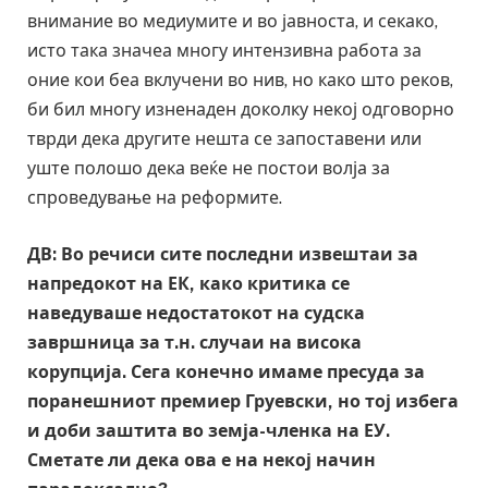
внимание во медиумите и во јавноста, и секако,
исто така значеа многу интензивна работа за
оние кои беа вклучени во нив, но како што реков,
би бил многу изненаден доколку некој одговорно
тврди дека другите нешта се запоставени или
уште полошо дека веќе не постои волја за
спроведување на реформите.
ДВ: Во речиси сите последни извештаи за
напредокот на ЕК, како критика се
наведуваше недостатокот на судска
завршница за т.н. случаи на висока
корупција. Сега конечно имаме пресуда за
поранешниот премиер Груевски, но тој избега
и доби заштита во земја-членка на ЕУ.
Сметате ли дека ова е на некој начин