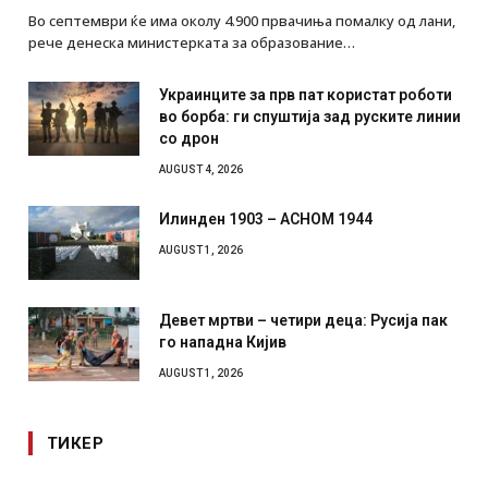
Во септември ќе има околу 4.900 првачиња помалку од лани,
рече денеска министерката за образование…
Украинците за прв пат користат роботи
во борба: ги спуштија зад руските линии
со дрон
AUGUST 4, 2026
Илинден 1903 – АСНОМ 1944
AUGUST 1, 2026
Девет мртви – четири деца: Русија пак
го нападна Кијив
AUGUST 1, 2026
ТИКЕР