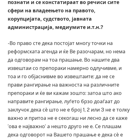
познати и се констатираат во речиси сите
сфери на владеењето на правото,
корупцијата, судството, јавната
администрација, медиумите и.т.н.?
-Во право сте дека постојат многу точки на
реформската агенда и ќе Ве разочарам, но нема
да одговорам на тоа прашање. Во нашите два
извештаи со препораки намерно одлучивме, и
тоа и го објаснивме во извештаите: да не се
прави рангирање на важноста на различните
препораки и ќе ви кажам зошто: затоа што ако
направите рангирање, луѓето брзо доаѓаат до
заклучок дека сѐ што не е број 1, 2 или 3 не е толку
важно и притоа не е секогаш ни лесно да се каже
‘ова е најважно’ а нешто друго не е. Се плашам
дека одговорот на Вашето прашање е дека сѐ е