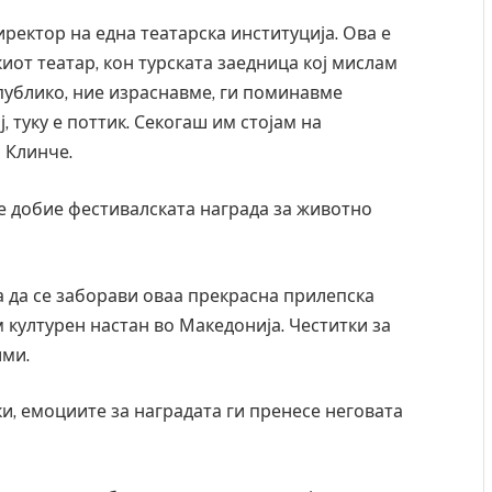
директор на една театарска институција. Ова е
иот театар, кон турската заедница кој мислам
 публико, ние израснавме, ги поминавме
, туку е поттик. Секогаш им стојам на
 Клинче.
е добие фестивалската награда за животно
а да се заборави оваа прекрасна прилепска
м културен настан во Македонија. Честитки за
ими.
, емоциите за наградата ги пренесе неговата