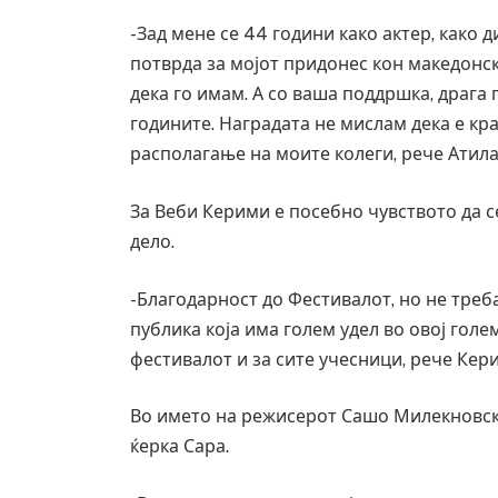
-Зад мене се 44 години како актер, како 
потврда за мојот придонес кон македонск
дека го имам. А со ваша поддршка, драга
годините. Наградата не мислам дека е крај
располагање на моите колеги, рече Атила
За Веби Керими е посебно чувството да с
дело.
-Благодарност до Фестивалот, но не треб
публика која има голем удел во овој голе
фестивалот и за сите учесници, рече Кер
Во името на режисерот Сашо Милекновски
ќерка Сара.