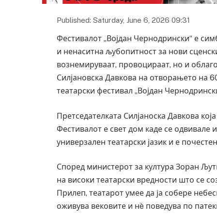
Published: Saturday, June 6, 2026 09:31
Фестивалот „Војдан Чернодрински“ е сим
и ненаситна љубопитност за нови сценск
вознемируваат, провоцираат, но и облаг
Силјановска Давкова на отворањето на 6
театарски фестивал „Војдан Чернодринск
Претседателката Силјаноска Давкова која
Фестивалот е свет дом каде се одвивале и
универзален театарски јазик и е почесте
Според министерот за култура Зоран Љут
на високи театарски вредности што се со
Прилеп, театарот умее да ја собере небе
оживува вековите и нè поведува по патек