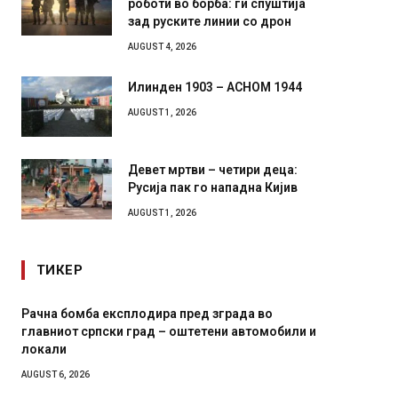
роботи во борба: ги спуштија
зад руските линии со дрон
AUGUST 4, 2026
Илинден 1903 – АСНОМ 1944
AUGUST 1, 2026
Девет мртви – четири деца:
Русија пак го нападна Кијив
AUGUST 1, 2026
ТИКЕР
Рачна бомба експлодира пред зграда во
И Данс
главниот српски град – оштетени автомобили и
11-мес
локали
AUGUST 4,
AUGUST 6, 2026