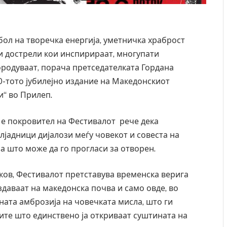
бол на творечка енергија, уметничка храброст
и дострели кои инспирираат, многупати
ородуваат, порача претседателката Гордана
0-тото јубилејно издание на Македонскиот
и“ во Прилеп.
 е покровител на Фестивалот рече дека
лјадници дијалози меѓу човекот и совеста на
на што може да го прогласи за отворен.
ков, Фестивалот претставува временска верига
здаваат на македонска почва и само овде, во
сната амброзија на човечката мисла, што ги
ите што единствено ја откриваат суштината на