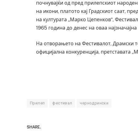
почнувајќи од пред прилепскиот народен 
на икони, платото кај Градскиот саат, п
на културата „Марко Цепенков“, Фестивал
1965 година до денес на оваа најзначајна
На отворањето на Фестивалот, Драмски те
официјална конкуренција, претставата „М
Прилеп
фестивал
чернодрински
SHARE.