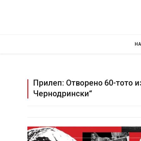
Н
Прилеп: Отворено 60-тото и
Чернодрински“
Детали за експлозијата во главниот гр
Русија – жена носела бомба, кој треба
биде убиен?
AUGUST 2, 2026