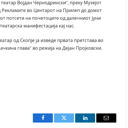
театар Војдан Чернодрински“, преку Музејот
ред Рекламите во Центарот на Прилеп до домот
от потсети на почетоците од далечниот јуни
 театарска манифестација кај нас.
атар од Скопје ја изведе првата претстава во
ачкина глава“ во режија на Дејан Пројковски.
Facebook
Twitter
LinkedIn
Email