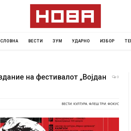
АСЛОВНА
ВЕСТИ
ЗУМ
УДАРНО
ИЗБОР
ТЕ
здание на фестивалот „Војдан
0
ад на
СОЗИС: Украинците повеќе им веруваат на
ло да
генералите отколку на Зеленски
ВЕСТИ
,
КУЛТУРА
,
ФЛЕШ ТРИ
,
ФОКУС
AUGUST 7, 2026