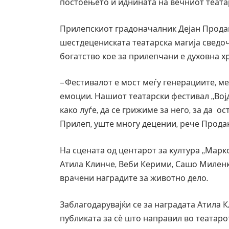
постоењето и иднината на вечниот теата
Прилепскиот градоначалник Дејан Продан
шестдецениската театарска магија сведоч
богатство кое за прилепчани е духовна хр
– Фестивалот е мост меѓу генерациите, ме
емоции. Нашиот театарски фестивал „Вој
како луѓе, да се грижиме за него, за да о
Прилеп, уште многу децении, рече Прода
На сцената од центарот за култура „Марк
Атила Клинче, Веби Керими, Сашо Милен
врачени наградите за животно дело.
Детали за експлозијата во главниот гр
Русија – жена носела бомба, кој треба
биде убиен?
Заблагодарувајќи се за наградата Атила 
AUGUST 2, 2026
публиката за сѐ што направил во театаро