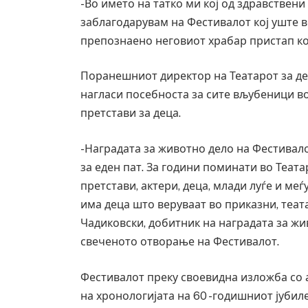
-Во името на татко ми кој од здравствени
заблагодарувам на Фестивалот кој уште 
препознаено неговиот храбар пристап ко
Поранешниот директор на Театарот за де
нагласи посебноста за сите вљубеници во
претстави за деца.
-Наградата за животно дело на Фестивало
за еден пат. За години поминати во Теата
претстави, актери, деца, млади луѓе и меѓ
има деца што веруваат во приказни, теа
Чадиковски, добитник на наградата за жи
свеченото отворање на Фестивалот.
Фестивалот преку своевидна изложба со 
на хронологијата на 60 -годишниот јубиле