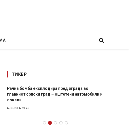
МА
ТИКЕР
Рачна бомба експлодира пред зграда во
И Данс
главниот српски град – оштетени автомобили и
11-мес
локали
AUGUST 4,
AUGUST 6, 2026