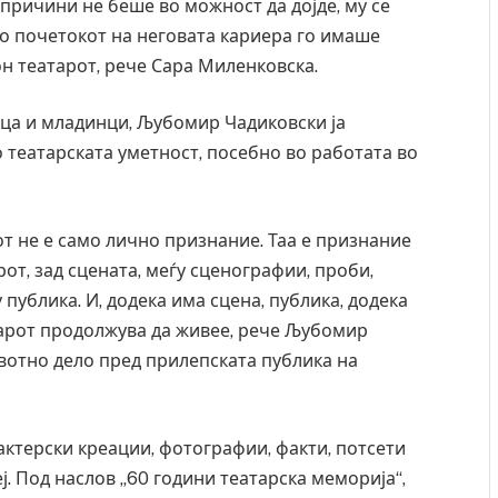
 причини не беше во можност да дојде, му се
во почетокот на неговата кариера го имаше
н театарот, рече Сара Миленковска.
ца и младинци, Љубомир Чадиковски ја
 театарската уметност, посебно во работата во
т не е само лично признание. Таа е признание
рот, зад сцената, меѓу сценографии, проби,
у публика. И, додека има сцена, публика, додека
тарот продолжува да живее, рече Љубомир
вотно дело пред прилепската публика на
актерски креации, фотографии, факти, потсети
ј. Под наслов „60 години театарска меморија“,