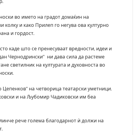
р.
оски во името на градот домаќин на
и колку и како Прилеп го негува ова културно
ана и гордост.
сто каде што се пренесуваат вредности, идеи и
дан Чернодрински“ ни дава сила да растеме
стане светилник на културата и духовноста во
носки.
о Цепенков“ на четворица театарски уметници.
ковски и на Љубомир Чадиковски им беа
ад на
СОЗИС: Украинците повеќе им веруваат на
ло да
генералите отколку на Зеленски
Клинче рече голема благодарнот ѝ должи на
AUGUST 7, 2026
т.