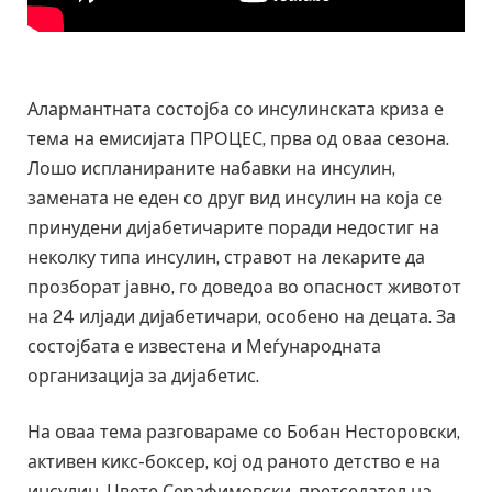
Алармантната состојба со инсулинската криза е
тема на емисијата ПРОЦЕС, прва од оваа сезона.
Лошо испланираните набавки на инсулин,
замената не еден со друг вид инсулин на која се
принудени дијабетичарите поради недостиг на
неколку типа инсулин, стравот на лекарите да
прозборат јавно, го доведоа во опасност животот
на 24 илјади дијабетичари, особено на децата. За
состојбата е известена и Меѓународната
организација за дијабетис.
На оваа тема разговараме со Бобан Несторовски,
активен кикс-боксер, кој од раното детство е на
инсулин, Цвете Серафимовски, претседател на