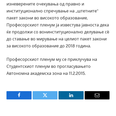
изневерените очекувања од правно и
институционално спречување на „штетните“
пакет закони во високото образование,
Професорскиот пленум ја известува јавноста дека
ќе продолжи со вонинституционално делување сè
до ставање во мирување на целиот пакет закони
за високото образование до 2018 година.
Професорскиот пленум му се приклучува на
Студентскиот пленум во прогласувањето
Автономна академска зона на 11.2.2015.
Facebook
Twitter
LinkedIn
Email