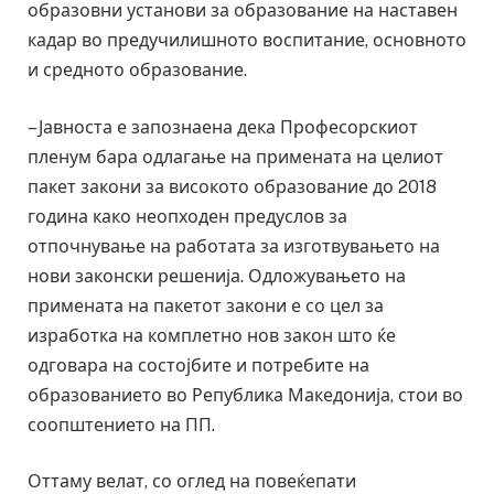
образовни установи за образование на наставен
кадар во предучилишното воспитание, основното
и средното образование.
– Јавноста е запознаена дека Професорскиот
пленум бара одлагање на примената на целиот
пакет закони за високото образование до 2018
година како неопходен предуслов за
отпочнување на работата за изготвувањето на
нови законски решенија. Одложувањето на
примената на пакетот закони е со цел за
изработка на комплетно нов закон што ќе
одговара на состојбите и потребите на
образованието во Република Македонија, стои во
соопштението на ПП.
Оттаму велат, со оглед на повеќепати