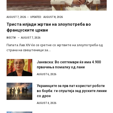
AUGUST 7, 2026
UPDATED:
AUGUST 8, 2026
Триста илјади жртви на злоупотреба во
француските цркви
ВЕСТИ
AUGUST 7, 2026
Папата Лав XIV ќе се сретне со жртвите на злоупотреба од
страна на свештеници за…
Јаневска: Во септември ќе има 4.900
првачиња помалку од лани
AUGUST 6, 2026
Украинците за прв пат користат роботи
во борба: ги спуштија зад руските линии
со дрон
AUGUST 4, 2026