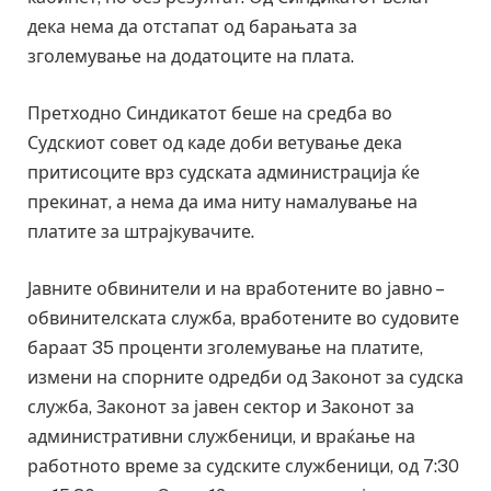
дека нема да отстапат од барањата за
зголемување на додатоците на плата.
Претходно Синдикатот беше на средба во
Судскиот совет од каде доби ветување дека
притисоците врз судската администрација ќе
прекинат, а нема да има ниту намалување на
платите за штрајкувачите.
Јавните обвинители и на вработените во јавно –
обвинителската служба, вработените во судовите
бараат 35 проценти зголемување на платите,
измени на спорните одредби од Законот за судска
служба, Законот за јавен сектор и Законот за
административни службеници, и враќање на
работното време за судските службеници, од 7:30