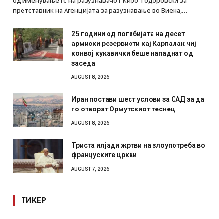
од именувањето на разузнавачот Киро Тодоровски за
претставник на Агенцијата за разузнавање во Виена,…
25 години од погибијата на десет
армиски резервисти кај Карпалак чиј
конвој кукавички беше нападнат од
заседа
AUGUST 8, 2026
Иран постави шест услови за САД за да
го отворат Ормутскиот теснец
AUGUST 8, 2026
Триста илјади жртви на злоупотреба во
француските цркви
AUGUST 7, 2026
ТИКЕР