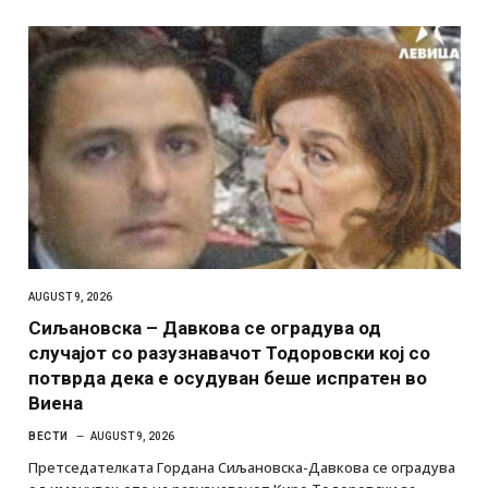
AUGUST 9, 2026
Сиљановска – Давкова се оградува од
случајот со разузнавачот Тодоровски кој со
потврда дека е осудуван беше испратен во
Виена
ВЕСТИ
AUGUST 9, 2026
Претседателката Гордана Сиљановска-Давкова се оградува