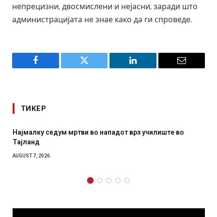
непрецизни, двосмислени и нејасни, заради што
администрацијата не знае како да ги спроведе.
Facebook
Twitter
LinkedIn
Email
ТИКЕР
от врз училиште во
СОЗИС: Украинците повеќе им верув
отколку на Зеленски
AUGUST 7, 2026