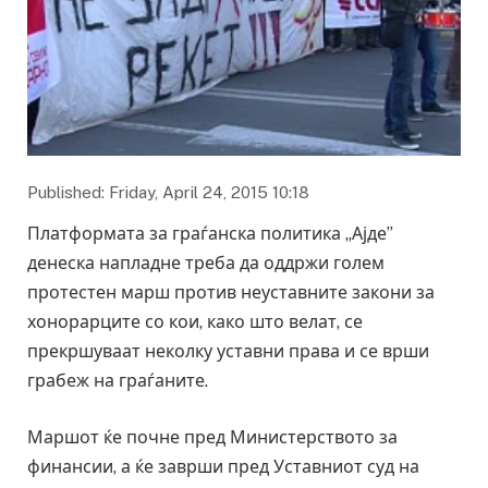
Published: Friday, April 24, 2015 10:18
Платформата за граѓанска политика „Ајде”
денеска напладне треба да оддржи голем
протестен марш против неуставните закони за
хонорарците со кои, како што велат, се
прекршуваат неколку уставни права и се врши
грабеж на граѓаните.
Маршот ќе почне пред Министерството за
финансии, а ќе заврши пред Уставниот суд на