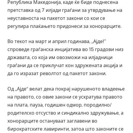
Република Македонија, каде ќе биде поднесена
претставка од 7 илјади граѓани за утврдување на
неуставноста на пакетот закони со кои се
регулира плаќањето придонеси за хонорарците.
Во текот на март и април годинава, „Ајде!”
спроведе граѓанска инцијатива во 15 градови низ
државата, со која им овозможи на илјадници
граѓани да се приклучат кон здружената акција и
да го изразат револтот од пакетот закони.
Од „Ајде“ велат дека покрај нарушеното владеење
на правото, со овие закони се ускратува правото
на плата, пауза, годишен одмор, породилно/
родителско отсуство и синдикално здружување, а
хонорарците остануваат заглавени во
бирократските лавиринти, затоа што законите се