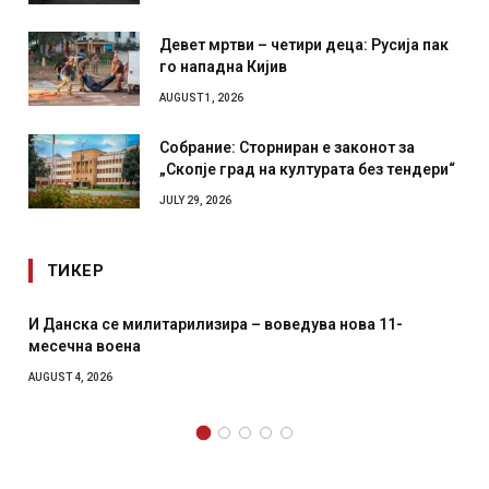
Девет мртви – четири деца: Русија пак
го нападна Кијив
AUGUST 1, 2026
Собрание: Сторниран е законот за
„Скопје град на културата без тендери“
JULY 29, 2026
ТИКЕР
а се милитарилизира – воведува нова 11-
Уште двајца
 воена
главниот гр
како роден
2026
AUGUST 2, 2026