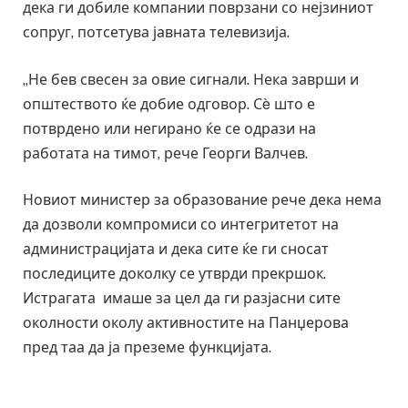
дека ги добиле компании поврзани со нејзиниот
сопруг, потсетува јавната телевизија.
„Не бев свесен за овие сигнали. Нека заврши и
општеството ќе добие одговор. Сè што е
потврдено или негирано ќе се одрази на
работата на тимот, рече Георги Валчев.
Новиот министер за образование рече дека нема
да дозволи компромиси со интегритетот на
администрацијата и дека сите ќе ги сносат
последиците доколку се утврди прекршок.
Истрагата имаше за цел да ги разјасни сите
околности околу активностите на Панџерова
пред таа да ја преземе функцијата.