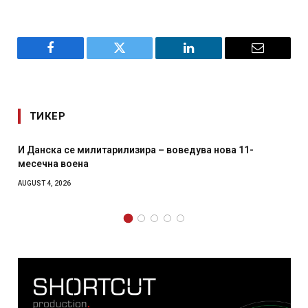
Facebook
Twitter
LinkedIn
Email
ТИКЕР
оведува нова 11-
Уште двајца починаа од повредите 
главниот град на Русуија – експлоз
како роденденски подарок
AUGUST 2, 2026