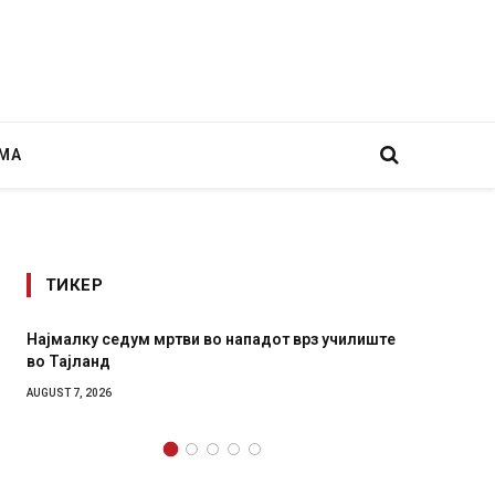
МА
ТИКЕР
малку седум мртви во нападот врз училиште
СОЗИС: Украин
Тајланд
генералите от
ST 7, 2026
AUGUST 7, 2026