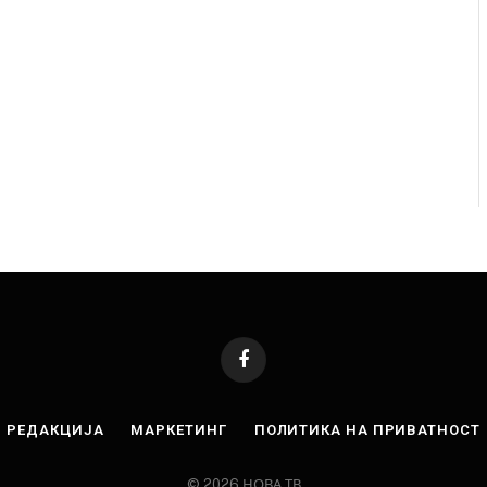
завиткан како роденденски подарок
AUGUST 2, 2026
Facebook
РЕДАКЦИЈА
МАРКЕТИНГ
ПОЛИТИКА НА ПРИВАТНОСТ
© 2026 НОВА ТВ