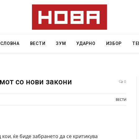
АСЛОВНА
ВЕСТИ
ЗУМ
УДАРНО
ИЗБОР
ТЕ
змот со нови закони
0
Уште двајца починаа од повредите во ресторан
Нај
ВЕСТИ
во главниот град на Русуија – експлозивот бил
во 
завиткан како роденденски подарок
AUGU
AUGUST 2, 2026
 кои, ќе биде забрането да се критикува