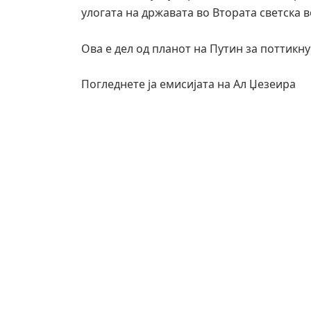
улогата на државата во Втората светска в
Ова е дел од планот на Путин за поттикн
Погледнете ја емисијата на Ал Џезеира