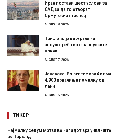
Иран постави шест услови за
САД за да го отворат
Ормутскиот теснец
AUGUST 8, 2026
Триста илјади жртви на
злоупотреба во француските
цркви
AUGUST 7, 2026
Јаневска: Во септември ќе има
4.900 првачиња помалку од
лани
AUGUST 6, 2026
ТИКЕР
Најмалку седум мртви во нападот врз училиште
СОЗИС:
во Тајланд
генера