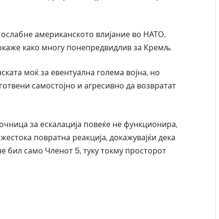
 ослабне американското влијание во НАТО,
покаже како многу понепредвидлив за Кремљ.
ската моќ за евентуална голема војна, но
готвени самостојно и агресивно да возвратат
очница за ескалација повеќе не функционира,
 жестока повратна реакција, докажувајќи дека
не бил само Членот 5, туку токму просторот