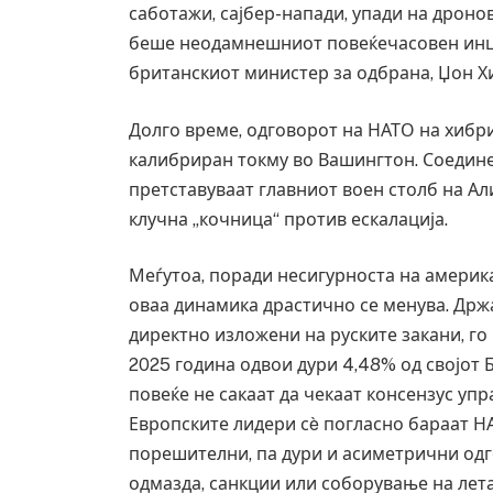
саботажи, сајбер-напади, упади на дроно
беше неодамнешниот повеќечасовен инци
британскиот министер за одбрана, Џон Х
Долго време, одговорот на НАТО на хибр
калибриран токму во Вашингтон. Соедин
претставуваат главниот воен столб на Ал
клучна „кочница“ против ескалација.
Меѓутоа, поради несигурноста на америка
оваа динамика драстично се менува. Држа
директно изложени на руските закани, го 
2025 година одвои дури 4,48% од својот 
Уште двајца починаа од
во главниот град на Рус
повеќе не сакаат да чекаат консензус уп
завиткан како роденден
Европските лидери сè погласно бараат НА
AUGUST 2, 2026
порешителни, па дури и асиметрични одг
одмазда, санкции или соборување на лет