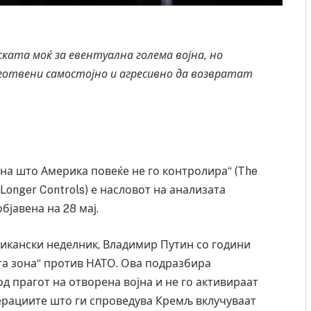
ката моќ за евентуална голема војна, но
готвени самостојно и агресивно да возвратат
она што Америка повеќе не го контролира“ (The
 Longer Controls) е насловот на анализата
јавена на 28 мај.
икански неделник, Владимир Путин со години
ата зона“ против НАТО. Ова подразбира
од прагот на отворена војна и не го активираат
перациите што ги спроведува Кремљ вклучуваат