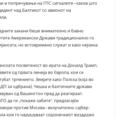
ви и попречување на ГПС сигналите – каков што
дент над Балтикот со авионот на
или.
идните закани беше внимателно и бавно
етите Американски Држави традиционално го
ијансата, но истовремено служат и како нејзина
нската посветеност во ерата на Доналд Трамп,
вите од првата линија во Европа, кои се
губат трпението. Земјите како Полска (која во
БДП за одбрана), Чешка и балтичките држави
 повредите во ресторан
Најмалку седум мртви во нападот 
уија – експлозивот бил
во Тајланд
равуван од Вашингтон пред да реагираат.
ски подарок
AUGUST 7, 2026
ТО да ги „покаже забите“, предлагајќи
овори против Москва – вклучително сајбер-
ала кои го нарушуваат сојузничкиот воздушен