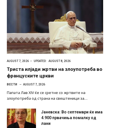
AUGUST 7, 2026
UPDATED:
AUGUST 8, 2026
Триста илјади жртви на злоупотреба во
француските цркви
ВЕСТИ
AUGUST 7, 2026
Папата Лав XIV ќе се сретне со жртвите на
злоупотреба од страна на свештеници за…
Јаневска: Во септември ќе има
4.900 првачиња помалку од
лани