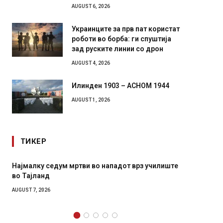
AUGUST 6, 2026
Украинците за прв пат користат
роботи во борба: ги спуштија
зад руските линии со дрон
AUGUST 4, 2026
Илинден 1903 – АСНОМ 1944
AUGUST 1, 2026
ТИКЕР
врз училиште
СОЗИС: Украинците повеќе им веруваат на
генералите отколку на Зеленски
AUGUST 7, 2026