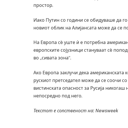
простор.
Иако Путин со години се обидуваше да го
новиот облик на Алијансата може да се 
На Европа сè уште ѝ е потребна американ
европските сојузници стануваат сè попод
во „сивата зона“.
Ако Европа заклучи дека американската к
рускиот претседател може да се соочи со
вистинската опасност за Русија никогаш 
непосредно под него.
Текстот е сопственост на
: Newsweek