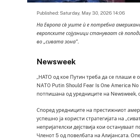
Published: Saturday, May 30, 2026 14:06
На Европа сè уште ѝ е потребна американс
европските сојузници стануваат сè попод
во „сивата зона“.
Newsweek
„НАТО од кое Путин треба да се плаши е 
NATO Putin Should Fear Is One America No
потпишана од уредниците на Newsweek, об
Според уредниците на престижниот амер
успешно ја користи стратегијата на „сив
непријателски дејствија кои остануваат п
Членот 5 од повелбата на Алијансата. О