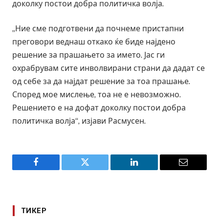
доколку постои добра политичка волја.
„Ние сме подготвени да почнеме пристапни
преговори веднаш откако ќе биде најдено
решение за прашањето за името. Јас ги
охрабрувам сите инволвирани страни да дадат се
од себе за да најдат решение за тоа прашање.
Според мое мислење, тоа не е невозможно.
Решението е на дофат доколку постои добра
политичка волја“, изјави Расмусен.
Facebook
Twitter
LinkedIn
Email
ТИКЕР