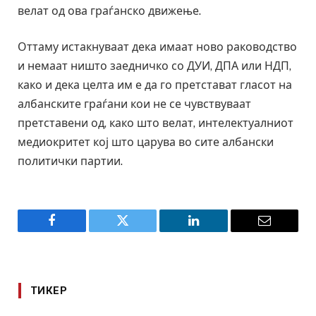
велат од ова граѓанско движење.
Оттаму истакнуваат дека имаат ново раководство
и немаат ништо заедничко со ДУИ, ДПА или НДП,
како и дека целта им е да го претстават гласот на
албанските граѓани кои не се чувствуваат
претставени од, како што велат, интелектуалниот
медиокритет кој што царува во сите албански
политички партии.
Facebook
Twitter
LinkedIn
Email
ТИКЕР