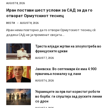
AUGUST 8, 2026
Иран постави шест услови за САД за да го
отворат Ормутскиот теснец
ВЕСТИ
AUGUST 8, 2026
Иран нема повторно да го отвори Ормутскиот теснец сè
додека САД не ја променат својата…
Триста илјади жртви на злоупотреба во
француските цркви
AUGUST 7, 2026
Јаневска: Во септември ќе има 4.900
првачиња помалку од лани
AUGUST 6, 2026
Украинците за прв пат користат роботи
во борба: ги спуштија зад руските линии
со дрон