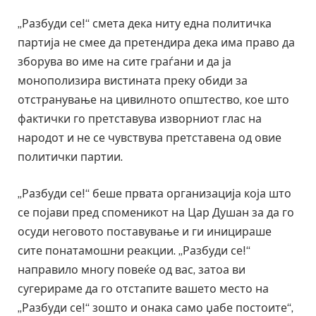
„Разбуди се!“ смета дека ниту една политичка
партија не смее да претендира дека има право да
зборува во име на сите граѓани и да ја
монополизира вистината преку обиди за
отстранување на цивилното општество, кое што
фактички го претставува изворниот глас на
народот и не се чувствува претставена од овие
политички партии.
„Разбуди се!“ беше првата организација која што
се појави пред споменикот на Цар Душан за да го
осуди неговото поставување и ги иницираше
сите понатамошни реакции. „Разбуди се!“
направило многу повеќе од вас, затоа ви
сугерираме да го отстапите вашето место на
„Разбуди се!“ зошто и онака само џабе постоите“,