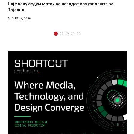
з училиште во
СОЗИС: Украинците повеќе им веруваат н
отколку на Зеленски
AUGUST 7, 2026