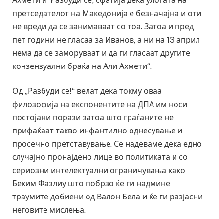
Ахмети и ’Разбуди се’, сфатија дека улогата на
претседателот на Македонија е безначајна и оти
не вреди да се занимаваат со тоа. Затоа и пред
пет години не гласаа за Иванов, а ни на 13 април
нема да се заморуваат и да ги гласаат другите
конзензуални браќа на Али Ахмети“.
Од „Разбуди се!“ велат дека токму оваа
филозофија на експонентите на ДПА им носи
постојани порази затоа што граѓаните не
прифаќаат такво инфантилно однесување и
просечно претставување. Се надеваме дека едно
случајно пронајдено лице во политиката и со
сериозни интелектуални ограничувања како
Беким Фазлиу што побрзо ќе ги надмине
траумите добиени од Валон Бела и ќе ги разјасни
неговите мислења.