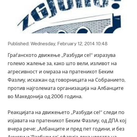
Published: Wednesday, February 12, 2014 10:48
Граѓанското движење „Разбуди се!“ изразува
големо жалење за, како што вели, изливот на
агресивност и омраза на пратеникот Беким
Фазлиу, искажан од говорницата на Собранието,
против најголемата организација на Албанците
во Македонија од 2006 година.
Реакцијата на движењето „Разбуди се!“ следи по
изјавата на пратеникот Беким Фазлиу, од ДПА кој
вчера рече: „Албанците и пред пет години, и без