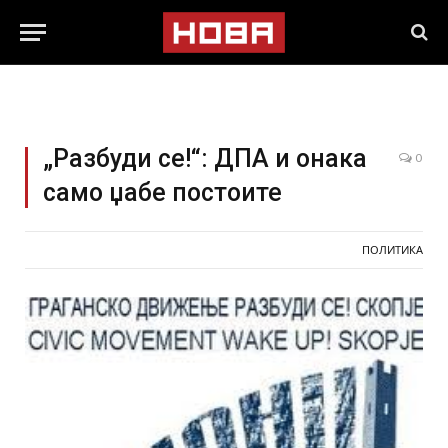
„Разбуди се!“: ДПА и онака
0
само џабе постоите
ПОЛИТИКА