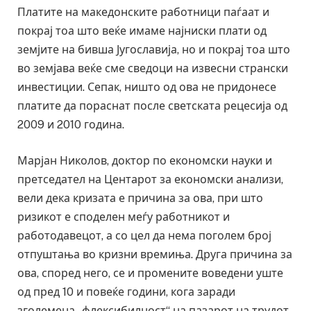
Платите на македонските работници паѓаат и
покрај тоа што веќе имаме најниски плати од
земјите на бивша Југославија, но и покрај тоа што
во земјава веќе сме сведоци на извесни странски
инвестиции. Сепак, ништо од ова не придонесе
платите да пораснат после светската рецесија од
2009 и 2010 година.
Марјан Николов, доктор по економски науки и
претседател на Центарот за економски анализи,
вели дека кризата е причина за ова, при што
ризикот е споделен меѓу работникот и
работодавецот, а со цел да нема поголем број
отпуштања во кризни времиња. Друга причина за
ова, според него, се и промените воведени уште
од пред 10 и повеќе години, кога заради
зголемена „флексибилност“ на пазарот на трудот,