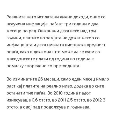
Реалните нето исплатени лични доходи, оние со
вклучена инфлација, паѓаат три години и два
месеци по ред. Ова значи дека веќе над три
години, платите во земјата не држат чекор со
инфлацијата и дека нивната вистинска вредност
опаѓа, како и дека она што може да се купи со
македонските плати од година во година е
помалку споредено со претходната.
Во изминатите 26 месеци, само еден месец имало
раст кај платите на реално ниво, додека во сите
останати тие паѓаа. Во 2010 година падот
изнесуваше 0,6 отсто, во 2011 2,5 отсто, во 2012 3
отсто, а овој пад продолжува и годинава.