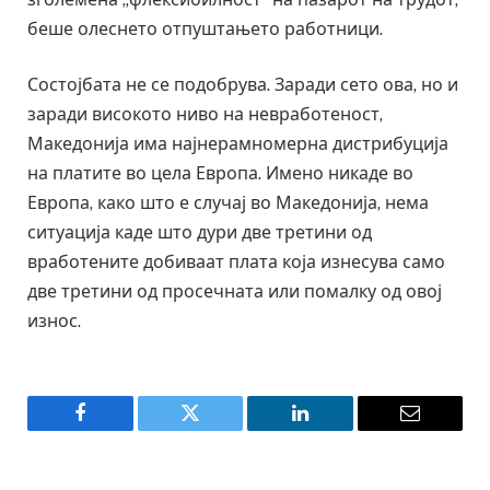
беше олеснето отпуштањето работници.
Состојбата не се подобрува. Заради сето ова, но и
заради високото ниво на невработеност,
Македонија има најнерамномерна дистрибуција
на платите во цела Европа. Имено никаде во
Европа, како што е случај во Македонија, нема
ситуација каде што дури две третини од
вработените добиваат плата која изнесува само
две третини од просечната или помалку од овој
износ.
Facebook
Twitter
LinkedIn
Email