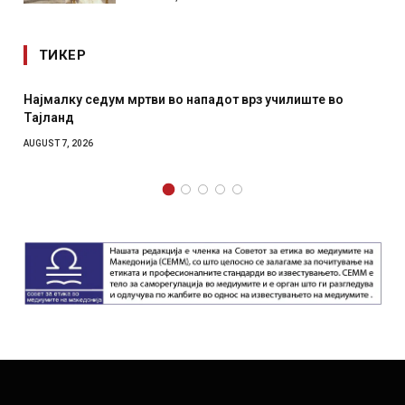
ТИКЕР
у седум мртви во нападот врз училиште во
СОЗИС: Укра
отколку на
2026
AUGUST 7, 2026