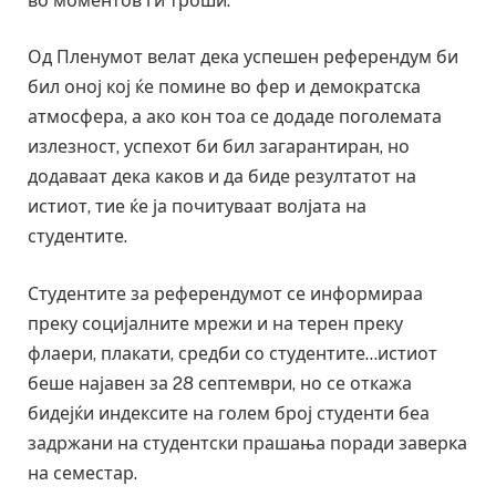
во моментов ги троши.
Од Пленумот велат дека успешен референдум би
бил оној кој ќе помине во фер и демократска
атмосфера, а ако кон тоа се додаде поголемата
излезност, успехот би бил загарантиран, но
додаваат дека каков и да биде резултатот на
истиот, тие ќе ја почитуваат волјата на
студентите.
Студентите за референдумот се информираа
преку социјалните мрежи и на терен преку
флаери, плакати, средби со студентите…истиот
беше најавен за 28 септември, но се откажа
бидејќи индексите на голем број студенти беа
задржани на студентски прашања поради заверка
на семестар.