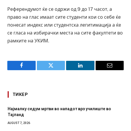
Референдумот ќе се одржи од 9 до 17 часот, а
право на глас имаат сите студенти кои со себе ќе
понесат индекс или студентска легитимација а ќе
се гласа на избирачки места на сите факултети во
рамките на УКИМ.
Facebook
Twitter
LinkedIn
Email
ТИКЕР
 нападот врз училиште во
СОЗИС: Украинците повеќе им
отколку на Зеленски
AUGUST 7, 2026