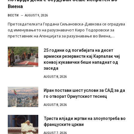
Виена
ВЕСТИ
AUGUST 9, 2026
Претседателката Гордана Сиљановска-Давкова се оградува
од именувањето на разузнавачот Киро Тодоровски за
претставник на Агенцијата за разузнавање во Виена,…
25 години од погибијата на десет
армиски резервисти кај Карпалак чиј
конвој кукавички беше нападнат од
заседа
AUGUST 8, 2026
Иран постави шест услови за САД за да
го отворат Ормутскиот теснец
AUGUST 8, 2026
Триста илјади жртви на злоупотреба во
француските цркви
AUGUST 7, 2026