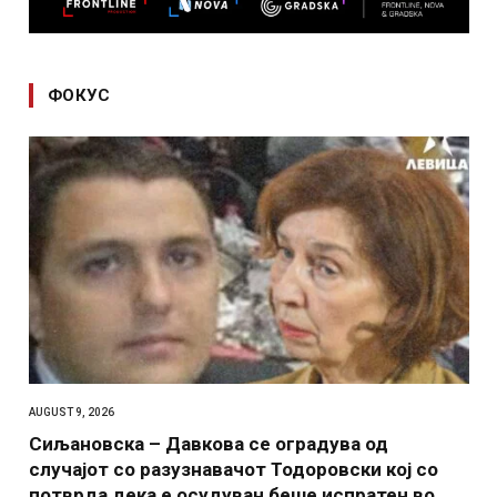
ФОКУС
AUGUST 9, 2026
Сиљановска – Давкова се оградува од
случајот со разузнавачот Тодоровски кој со
потврда дека е осудуван беше испратен во