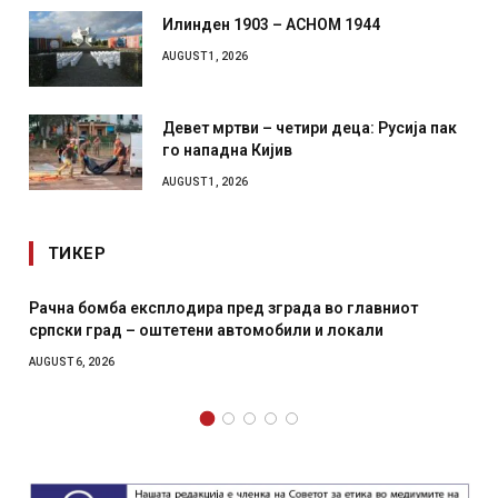
Илинден 1903 – АСНОМ 1944
AUGUST 1, 2026
Девет мртви – четири деца: Русија пак
го нападна Кијив
AUGUST 1, 2026
ТИКЕР
И Данска се милитарилизира – воведува нова 11-
месечна воена
AUGUST 4, 2026