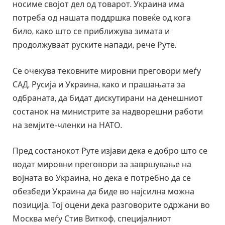
носиме својот дел од товарот. Украина има
потреба од нашата поддршка повеќе од кога
било, како што се приближува зимата и
продолжуваат руските напади, рече Руте.
Се очекува тековните мировни преговори меѓу
САД, Русија и Украина, како и прашањата за
одбраната, да бидат дискутирани на денешниот
состанок на министрите за надворешни работи
на земјите-членки на НАТО.
Пред состанокот Руте изјави дека е добро што се
водат мировни преговори за завршување на
војната во Украина, но дека е потребно да се
обезбеди Украина да биде во најсилна можна
позиција. Тој оцени дека разговорите одржани во
Москва меѓу Стив Виткоф, специјалниот