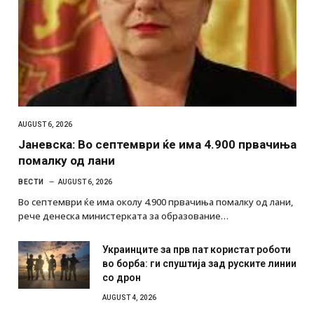
AUGUST 6, 2026
Јаневска: Во септември ќе има 4.900 првачиња
помалку од лани
ВЕСТИ
AUGUST 6, 2026
Во септември ќе има околу 4.900 првачиња помалку од лани,
рече денеска министерката за образование…
Украинците за прв пат користат роботи
во борба: ги спуштија зад руските линии
со дрон
AUGUST 4, 2026