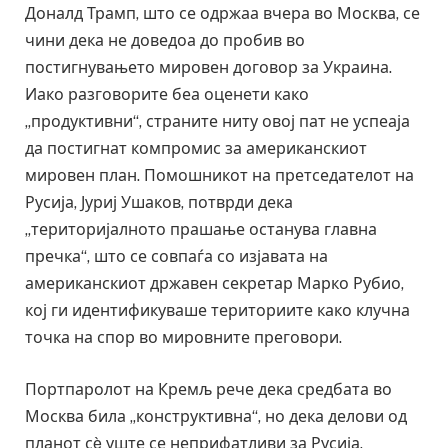
Доналд Трамп, што се одржаа вчера во Москва, се
чини дека не доведоа до пробив во
постигнувањето мировен договор за Украина.
Иако разговорите беа оценети како
„продуктивни“, страните ниту овој пат не успеаја
да постигнат компромис за американскиот
мировен план. Помошникот на претседателот на
Русија, Јуриј Ушаков, потврди дека
„територијалното прашање останува главна
пречка“, што се совпаѓа со изјавата на
американскиот државен секретар Марко Рубио,
кој ги идентификуваше териториите како клучна
точка на спор во мировните преговори.
Портпаролот на Кремљ рече дека средбата во
Москва била „конструктивна“, но дека делови од
планот сè уште се неприфатливи за Русија.