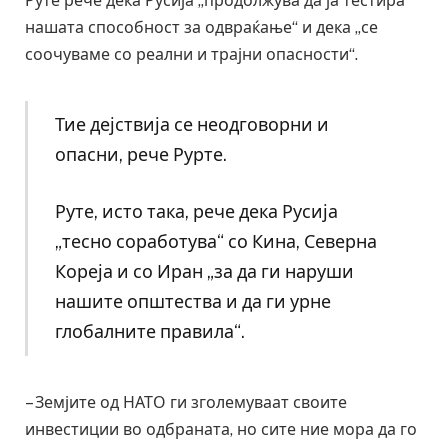
Руте рече дека Русија „продолжува да ја тестира
нашата способност за одвраќање“ и дека „се
соочуваме со реални и трајни опасности“.
Тие дејствија се неодговорни и
опасни, рече Рурте.
Руте, исто така, рече дека Русија
„тесно соработува“ со Кина, Северна
Кореја и со Иран „за да ги наруши
нашите општества и да ги урне
глобалните правила“.
– Земјите од НАТО ги зголемуваат своите
инвестиции во одбраната, но сите ние мора да го