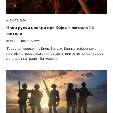
AUGUST 5, 2026
Нови руски напади врз Кијив – загинаа 14
жители
ВЕСТИ
AUGUST 5, 2026
Градоначалникот на Киев, Виталиј Кличко, изјави дека
постојат стравувања оти под урнатините по нападите врз
центарот на градот би можело…