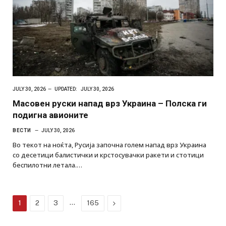
JULY 30, 2026
UPDATED:
JULY 30, 2026
Масовен руски напад врз Украина – Полска ги
подигна авионите
ВЕСТИ
JULY 30, 2026
Во текот на ноќта, Русија започна голем напад врз Украина
со десетици балистички и крстосувачки ракети и стотици
беспилотни летала.…
…
Next
1
2
3
165