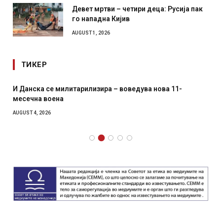
Девет мртви – четири деца: Русија пак
го нападна Кијив
AUGUST 1, 2026
ТИКЕР
И Данска се милитарилизира – воведува нова 11-
месечна воена
AUGUST 4, 2026