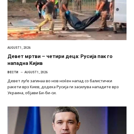
AUGUST 1, 2026
Девет мртви – четири деца: Русија пак го
нападна Кијив
ВЕСТИ
AUGUST 1, 2026
Девет луѓе загинаа во нов ноќен напад со балистички
ракети врз Киев, додека Русија ги засилува нападите врз
Украина, објави Би-би-си.