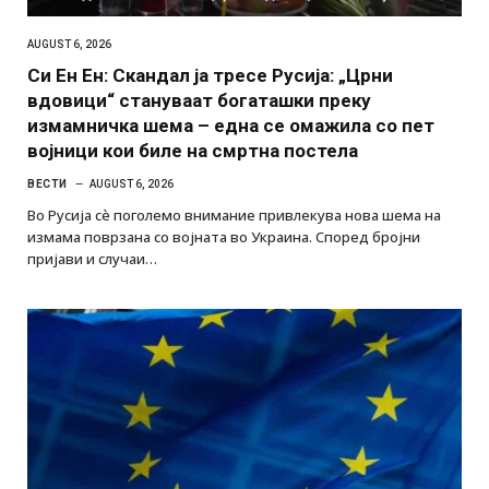
AUGUST 6, 2026
Си Ен Ен: Скандал ја тресе Русија: „Црни
вдовици“ стануваат богаташки преку
измамничка шема – една се омажила со пет
војници кои биле на смртна постела
ВЕСТИ
AUGUST 6, 2026
Во Русија сè поголемо внимание привлекува нова шема на
измама поврзана со војната во Украина. Според бројни
пријави и случаи…