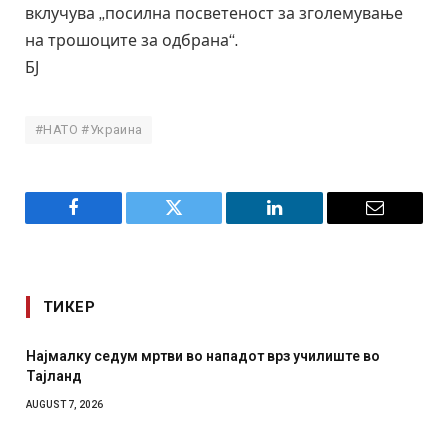
вклучува „посилна посветеност за зголемување
на трошоците за одбрана“.
БЈ
#НАТО #Украина
Facebook
Twitter
LinkedIn
Email
ТИКЕР
 во нападот врз училиште во
СОЗИС: Украинците повеќе
отколку на Зеленски
AUGUST 7, 2026