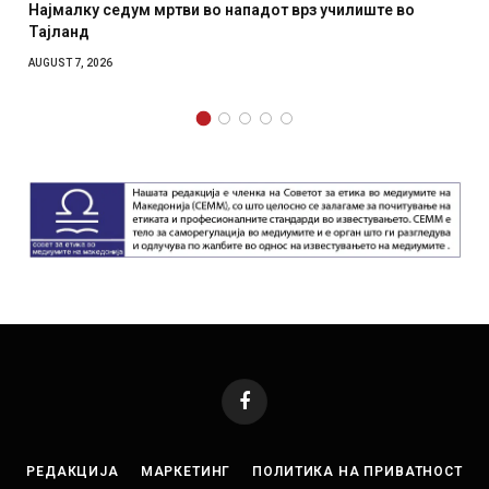
у седум мртви во нападот врз училиште во
СОЗИС: Укра
отколку на
2026
AUGUST 7, 2026
Facebook
РЕДАКЦИЈА
МАРКЕТИНГ
ПОЛИТИКА НА ПРИВАТНОСТ