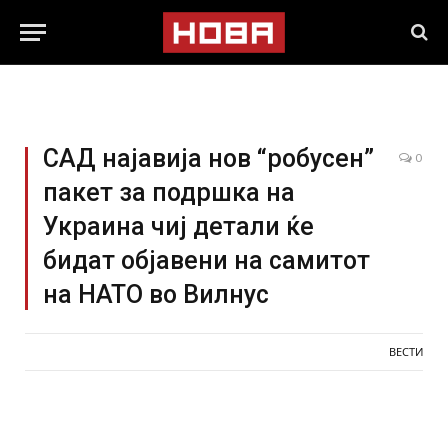
САД најавија нов “робусен”
0
пакет за подршка на
Украина чиј детали ќе
бидат објавени на самитот
на НАТО во Вилнус
ВЕСТИ