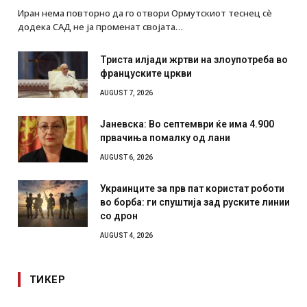
Иран нема повторно да го отвори Ормутскиот теснец сè
додека САД не ја променат својата…
Триста илјади жртви на злоупотреба во
француските цркви
AUGUST 7, 2026
Јаневска: Во септември ќе има 4.900
првачиња помалку од лани
AUGUST 6, 2026
Украинците за прв пат користат роботи
во борба: ги спуштија зад руските линии
со дрон
AUGUST 4, 2026
ТИКЕР