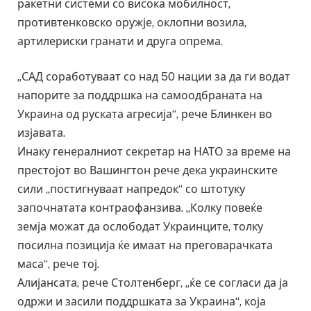
ракетни системи со висока мобилност,
противтенковско оружје, оклопни возила,
артилериски гранати и друга опрема.
„САД соработуваат со над 50 нации за да ги водат
напорите за поддршка на самоодбраната на
Украина од руската агресија“, рече Блинкен во
изјавата.
Инаку генералниот секретар на НАТО за време на
престојот во Вашингтон рече дека украинските
сили „постигнуваат напредок“ со штотуку
започнатата контраофанзива. „Колку повеќе
земја можат да ослободат Украинците, толку
посилна позиција ќе имаат на преговарачката
маса“, рече тој.
Алијансата, рече Столтенберг, „ќе се согласи да ја
одржи и засили поддршката за Украина“, која