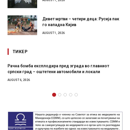
AUGUST 1, 2026
Девет мртви – четири деца: Русија пак
го нападна Кијив
AUGUST 1, 2026
ТИКЕР
омба експлодира пред зграда во главниот
И Данска се
град – оштетени автомобили и локали
месечна во
2026
AUGUST 4, 2026