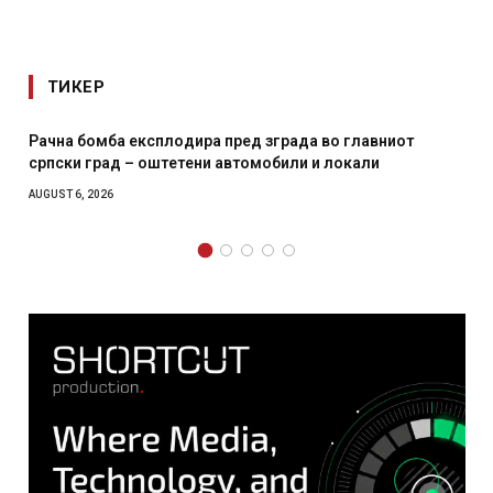
ТИКЕР
пред зграда во главниот
И Данска се милитарилизира 
автомобили и локали
месечна воена
AUGUST 4, 2026