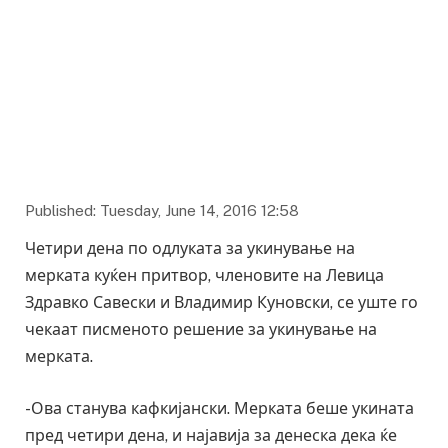
Published: Tuesday, June 14, 2016 12:58
Четири дена по одлуката за укинување на
мерката куќен притвор, членовите на Левица
Здравко Савески и Владимир Куновски, се уште го
чекаат писменото решение за укинување на
мерката.
-Ова станува кафкијански. Мерката беше укината
пред четири дена, и најавија за денеска дека ќе