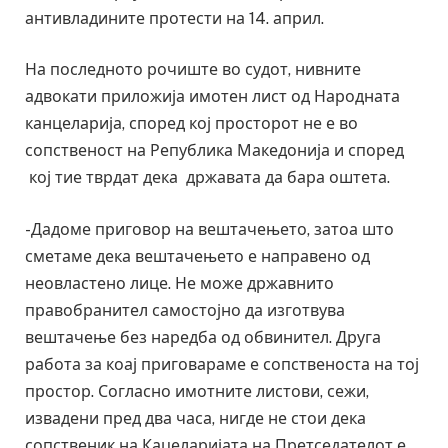
антивладините протести на 14. април.
На последното рочиште во судот, нивните
адвокати приложија имотен лист од Народната
канцеларија, според кој просторот не е во
сопственост на Република Македонија и според
кој тие тврдат дека државата да бара оштета.
-Дадоме приговор на вештачењето, затоа што
сметаме дека вештачењето е направено од
неовластено лице. Не може државнито
правобранител самостојно да изготвува
вештачење без наредба од обвинител. Друга
работа за коај приговараме е сопственоста на тој
простор. Согласно имотните листови, сежи,
извадени пред два часа, нигде не стои дека
сопственик на Кацеларијата на Претседателот е