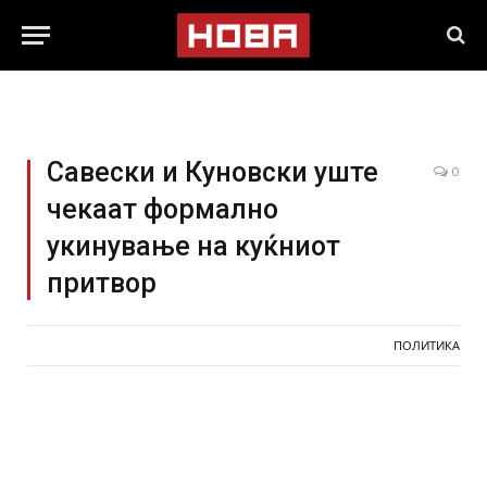
Савески и Куновски уште
0
чекаат формално
укинување на куќниот
притвор
ПОЛИТИКА