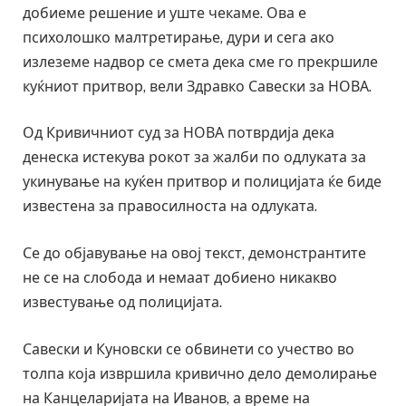
добиеме решение и уште чекаме. Ова е
психолошко малтретирање, дури и сега ако
излеземе надвор се смета дека сме го прекршиле
куќниот притвор, вели Здравко Савески за НОВА.
Од Кривичниот суд за НОВА потврдија дека
денеска истекува рокот за жалби по одлуката за
укинување на куќен притвор и полицијата ќе биде
известена за правосилноста на одлуката.
Се до објавување на овој текст, демонстрантите
не се на слобода и немаат добиено никакво
известување од полицијата.
Савески и Куновски се обвинети со учество во
толпа која извршила кривично дело демолирање
на Канцеларијата на Иванов, а време на