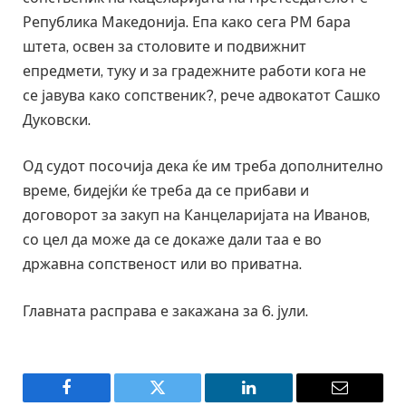
Република Македонија. Епа како сега РМ бара
штета, освен за столовите и подвижнит
епредмети, туку и за градежните работи кога не
се јавува како сопственик?, рече адвокатот Сашко
Дуковски.
Од судот посочија дека ќе им треба дополнително
време, бидејќи ќе треба да се прибави и
договорот за закуп на Канцеларијата на Иванов,
со цел да може да се докаже дали таа е во
државна сопственост или во приватна.
Главната расправа е закажана за 6. јули.
Facebook
Twitter
LinkedIn
Email