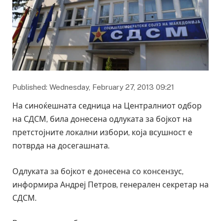
Published: Wednesday, February 27, 2013 09:21
На синоќешната седница на Централниот одбор
на СДСМ, била донесена одлуката за бојкот на
претстојните локални избори, која всушност е
потврда на досегашната.
Одлуката за бојкот е донесена со консензус,
информира Андреј Петров, генерален секретар на
СДСМ.