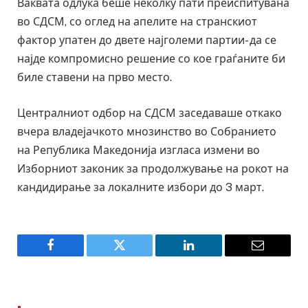
Ваквата одлука беше неколку пати преиспитувана
во СДСМ, со оглед на апелите на странскиот
фактор упатен до двете најголеми партии- да се
најде компромисно решение со кое граѓаните би
биле ставени на прво место.
Централниот одбор на СДСМ заседаваше откако
вчера владејачкото мнозинство во Собранието
на Република Македонија изгласа измени во
Изборниот законик за продолжување на рокот на
кандидирање за локалните избори до 3 март.
Facebook
Twitter
LinkedIn
Email