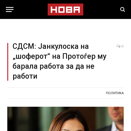
СДСМ: Јанкулоска на
0
„шоферот“ на Протоѓер му
барала работа за да не
работи
ПОЛИТИКА