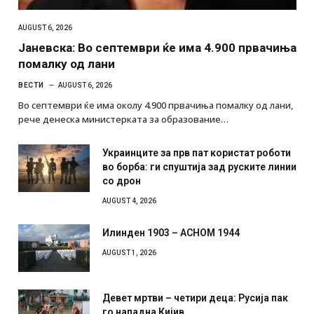
AUGUST 6, 2026
Јаневска: Во септември ќе има 4.900 првачиња
помалку од лани
ВЕСТИ
AUGUST 6, 2026
Во септември ќе има околу 4.900 првачиња помалку од лани,
рече денеска министерката за образование…
Украинците за прв пат користат роботи
во борба: ги спуштија зад руските линии
со дрон
AUGUST 4, 2026
Илинден 1903 – АСНОМ 1944
AUGUST 1, 2026
Девет мртви – четири деца: Русија пак
го нападна Кијив