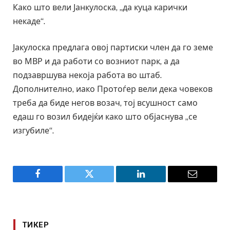
Како што вели Јанкулоска, „да куца карички
некаде“.
Јакулоска предлага овој партиски член да го земе
во МВР и да работи со возниот парк, а да
подзавршува некоја работа во штаб.
Дополнително, иако Протоѓер вели дека човеков
треба да биде негов возач, тој всушност само
едаш го возил бидејќи како што објаснува „се
изгубиле“.
Facebook
Twitter
LinkedIn
Email
ТИКЕР