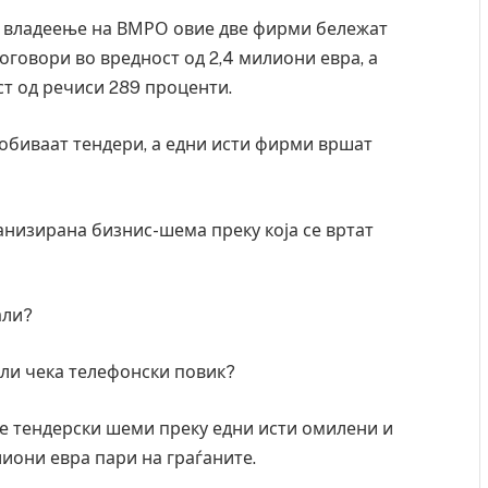
а владеење на ВМРО овие две фирми бележат
оговори во вредност од 2,4 милиони евра, а
ст од речиси 289 проценти.
добиваат тендери, а едни исти фирми вршат
ганизирана бизнис-шема преку која се вртат
али?
или чека телефонски повик?
Грција: Горат Парос, Андрос, Калимнос, Крит, …
JULY 30, 2026
е тендерски шеми преку едни исти омилени и
иони евра пари на граѓаните.