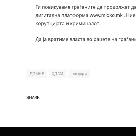
Ги повикуваме граѓаните да продолжат д
дигитална платформа www.micko.mk . Ние
корупцијата и криминалот.
Да ја вратиме власта во рацете на граѓани
ДПМНЕ
СДСМ
тендери
SHARE.