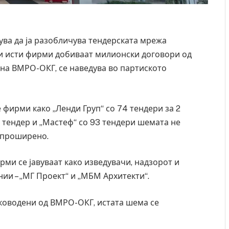
ва да ја разобличува тендерската мрежа
дни исти фирми добиваат милионски договори од
на ВМРО-ОКГ, се наведува во партиското
фирми како „Ленди Груп“ со 74 тендери за 2
 тендер и „Мастеф“ со 93 тендери шемата не
 проширено.
рми се јавуваат како изведувачи, надзорот и
ии – „МГ Проект“ и „МБМ Архитекти“.
аководени од ВМРО-ОКГ, истата шема се