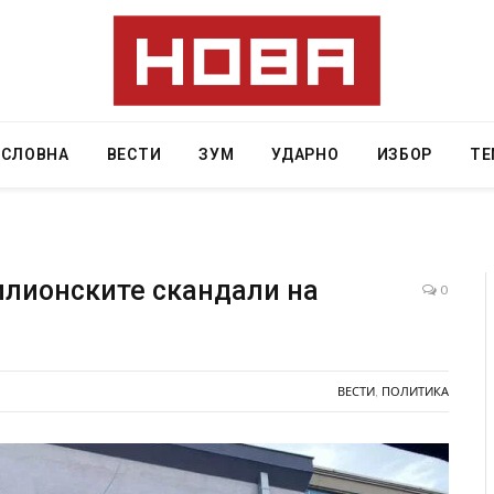
АСЛОВНА
ВЕСТИ
ЗУМ
УДАРНО
ИЗБОР
ТЕ
илионските скандали на
0
Грција: Горат Парос, Андрос, Калимнос, Крит, …
JULY 30, 2026
ВЕСТИ
,
ПОЛИТИКА