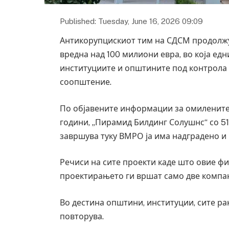
Published: Tuesday, June 16, 2026 09:09
Антикорупцискиот тим на СДСМ продолжу
вредна над 100 милиони евра, во која е
институциите и општините под контрола 
соопштение.
По објавените информации за омилените 
години, „Пирамид Билдинг Солушнс“ со 51
завршува туку ВМРО ја има надградено и
Речиси на сите проекти каде што овие фи
проектирањето ги вршат само две компан
Во дестина општини, институции, сите р
повторува.