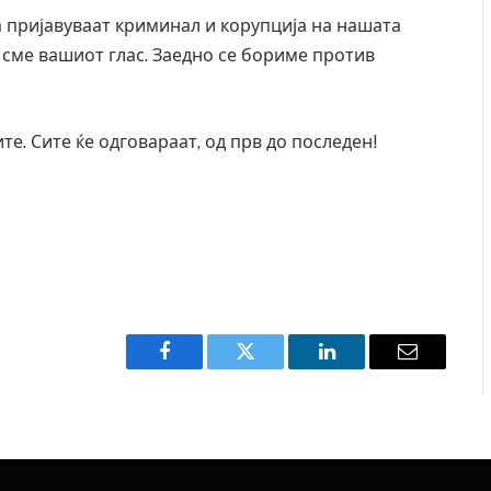
а пријавуваат криминал и корупција на нашата
 сме вашиот глас. Заедно се бориме против
те. Сите ќе одговараат, од прв до последен!
Facebook
Twitter
LinkedIn
Email