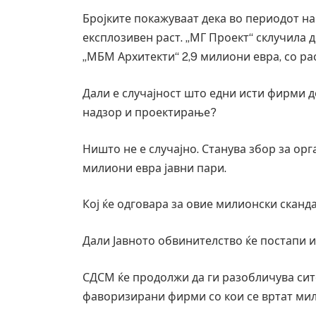
Бројките покажуваат дека во периодот н
експлозивен раст. „МГ Проект“ склучила д
„МБМ Архитекти“ 2,9 милиони евра, со ра
Дали е случајност што едни исти фирми 
надзор и проектирање?
Ништо не е случајно. Станува збор за ор
милиони евра јавни пари.
Кој ќе одговара за овие милионски сканд
Дали Јавното обвинителство ќе постапи 
СДСМ ќе продолжи да ги разобличува сит
фаворизирани фирми со кои се вртат мил