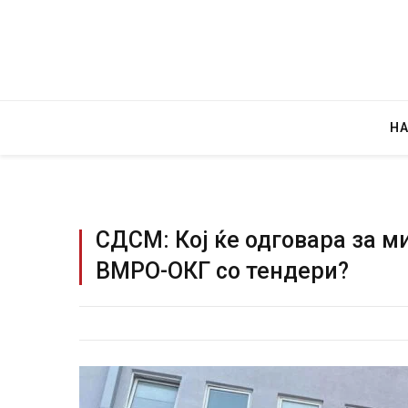
Н
СДСМ: Кој ќе одговара за м
ВМРО-ОКГ со тендери?