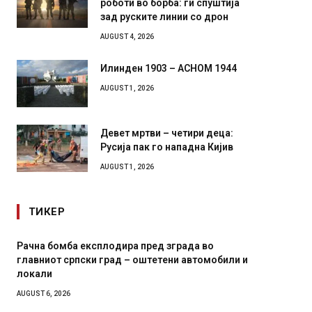
роботи во борба: ги спуштија
зад руските линии со дрон
AUGUST 4, 2026
Илинден 1903 – АСНОМ 1944
AUGUST 1, 2026
Девет мртви – четири деца:
Русија пак го нападна Кијив
AUGUST 1, 2026
ТИКЕР
Рачна бомба експлодира пред зграда во
И Данс
главниот српски град – оштетени автомобили и
11-мес
локали
AUGUST 4,
AUGUST 6, 2026