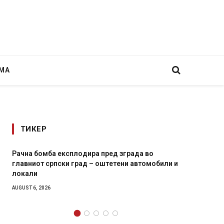
МА
ТИКЕР
Рачна бомба експлодира пред зграда во
И Данс
главниот српски град – оштетени автомобили и
11-мес
локали
AUGUST 4,
AUGUST 6, 2026