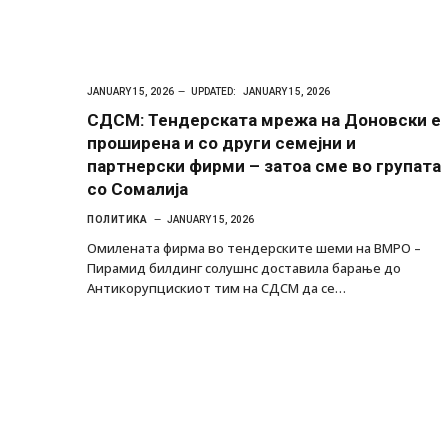
JANUARY 15, 2026
UPDATED:
JANUARY 15, 2026
СДСМ: Тендерската мрежа на Доновски е
проширена и со други семејни и
партнерски фирми – затоа сме во групата
со Сомалија
ПОЛИТИКА
JANUARY 15, 2026
Oмилената фирма во тендерските шеми на ВМРО –
Пирамид билдинг солушнс доставила барање до
Антикорупцискиот тим на СДСМ да се…