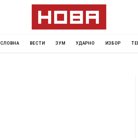
АСЛОВНА
ВЕСТИ
ЗУМ
УДАРНО
ИЗБОР
ТЕ
Уште двајца починаа од повредите во ресторан
во главниот град на Русуија – експлозивот бил
завиткан како роденденски подарок
AUGUST 2, 2026