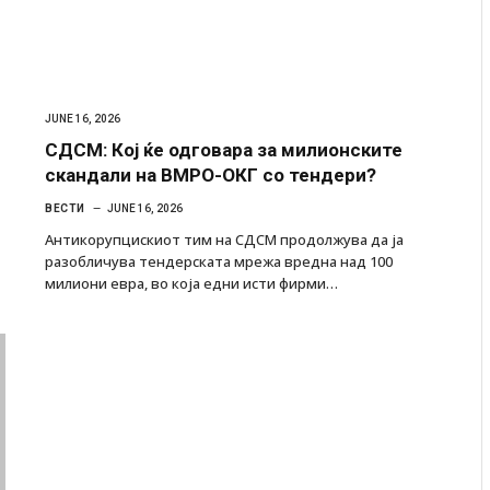
JUNE 16, 2026
СДСМ: Кој ќе одговара за милионските
скандали на ВМРО-ОКГ со тендери?
ВЕСТИ
JUNE 16, 2026
Антикорупцискиот тим на СДСМ продолжува да ја
разобличува тендерската мрежа вредна над 100
милиони евра, во која едни исти фирми…