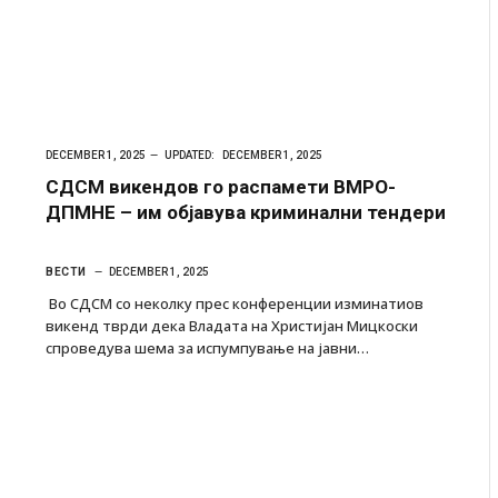
DECEMBER 1, 2025
UPDATED:
DECEMBER 1, 2025
СДСМ викендов го распамети ВМРО-
ДПМНЕ – им објавува криминални тендери
ВЕСТИ
DECEMBER 1, 2025
Во СДСМ со неколку прес конференции изминатиов
викенд тврди дека Владата на Христијан Мицкоски
спроведува шема за испумпување на јавни…