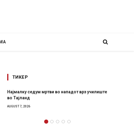
МА
ТИКЕР
Најмалку седум мртви во нападот врз училиште
СОЗИС:
во Тајланд
генера
AUGUST 7, 2026
AUGUST 7,