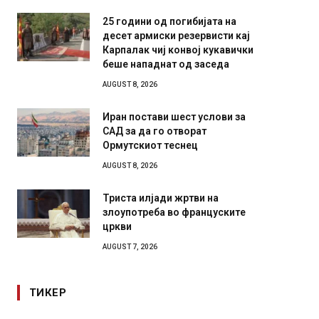
25 години од погибијата на
десет армиски резервисти кај
Карпалак чиј конвој кукавички
беше нападнат од заседа
AUGUST 8, 2026
Иран постави шест услови за
САД за да го отворат
Ормутскиот теснец
AUGUST 8, 2026
Триста илјади жртви на
злоупотреба во француските
цркви
AUGUST 7, 2026
ТИКЕР