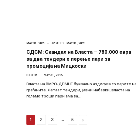
MAY 31, 2025
UPDATED:
MAY 31, 2025
СДСМ: Скандал на Власта – 780.000 евра
за два тендери е перење пари за
промоција на Мицкоски
ВЕСТИ
MAY 31, 2025
Власта на ВМРО-ДПМНЕ буквално аздисува со парите н
граѓаните. Летаат тендери, јавни набавки, власта на
големо троши пари ама за…
…
Next
1
2
3
5