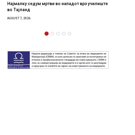
Најмалку седум мртви во нападот врз училиште
СОЗИС:
во Тајланд
генера
AUGUST 7, 2026
AUGUST 7,