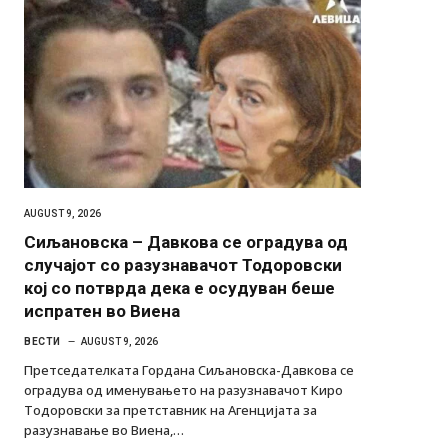
AUGUST 9, 2026
Сиљановска – Давкова се оградува од
случајот со разузнавачот Тодоровски
кој со потврда дека е осудуван беше
испратен во Виена
ВЕСТИ
AUGUST 9, 2026
Претседателката Гордана Сиљановска-Давкова се
оградува од именувањето на разузнавачот Киро
Тодоровски за претставник на Агенцијата за
разузнавање во Виена,…