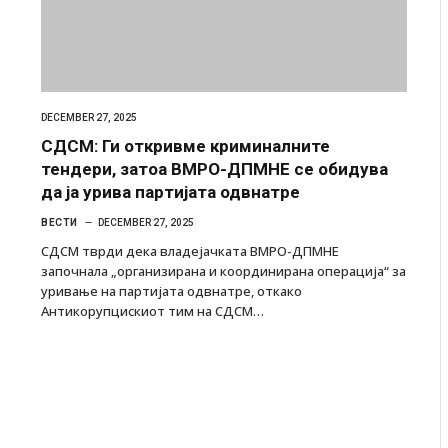
Уште двајца починаа од повредите во ресторан
во главниот град на Русуија – експлозивот бил
завиткан како роденденски подарок
AUGUST 2, 2026
DECEMBER 27, 2025
СДСМ: Ги откривме криминалните
тендери, затоа ВМРО-ДПМНЕ се обидува
да ја урива партијата одвнатре
ВЕСТИ
DECEMBER 27, 2025
СДСМ тврди дека владејачката ВМРО-ДПМНЕ
започнала „организирана и координирана операција“ за
уривање на партијата одвнатре, откако
Антикорупцискиот тим на СДСМ…