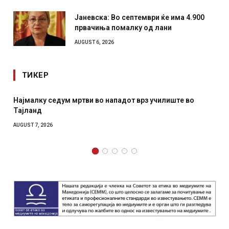
Јаневска: Во септември ќе има 4.900
првачиња помалку од лани
AUGUST 6, 2026
ТИКЕР
у седум мртви во нападот врз училиште во
СОЗИС: Укра
отколку на
2026
AUGUST 7, 2026