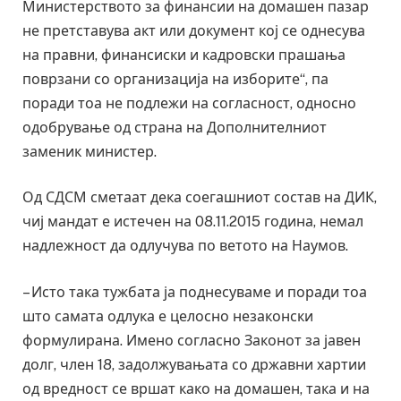
Министерството за финансии на домашен пазар
не претставува акт или документ кој се однесува
на правни, финансиски и кадровски прашања
поврзани со организација на изборите“, па
поради тоа не подлежи на согласност, односно
одобрување од страна на Дополнителниот
заменик министер.
Од СДСМ сметаат дека соегашниот состав на ДИК,
чиј мандат е истечен на 08.11.2015 година, немал
надлежност да одлучува по ветото на Наумов.
– Исто така тужбата ја поднесуваме и поради тоа
што самата одлука е целосно незаконски
формулирана. Имено согласно Законот за јавен
долг, член 18, задолжувањата со државни хартии
од вредност се вршат како на домашен, така и на