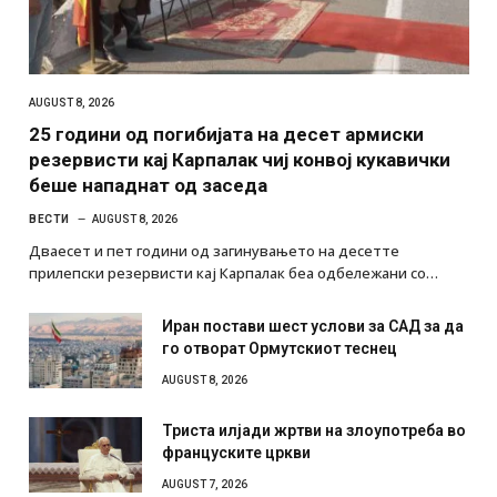
AUGUST 8, 2026
25 години од погибијата на десет армиски
резервисти кај Карпалак чиј конвој кукавички
беше нападнат од заседа
ВЕСТИ
AUGUST 8, 2026
Дваесет и пет години од загинувањето на десетте
прилепски резервисти кај Карпалак беа одбележани со…
Иран постави шест услови за САД за да
го отворат Ормутскиот теснец
AUGUST 8, 2026
Триста илјади жртви на злоупотреба во
француските цркви
AUGUST 7, 2026