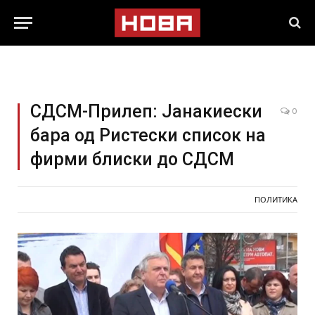
СДСМ-Прилеп: Јанакиески
0
бара од Ристески список на
фирми блиски до СДСМ
ПОЛИТИКА