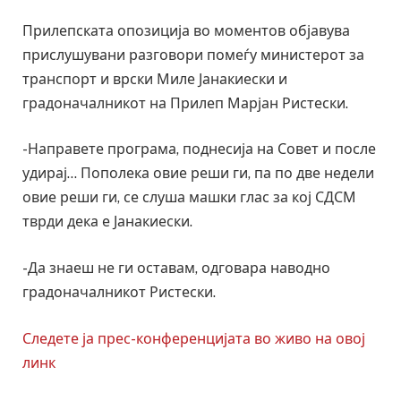
Прилепската опозиција во моментов објавува
прислушувани разговори помеѓу министерот за
транспорт и врски Миле Јанакиески и
градоначалникот на Прилеп Марјан Ристески.
-Направете програма, поднесија на Совет и после
удирај… Пополека овие реши ги, па по две недели
овие реши ги, се слуша машки глас за кој СДСМ
тврди дека е Јанакиески.
-Да знаеш не ги оставам, одговара наводно
градоначалникот Ристески.
Следете ја прес-конференцијата во живо на овој
линк