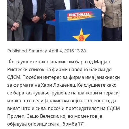
Published: Saturday, April 4, 2015 13:28
-Ќе слушнете како Јанакиески бара од Марјан
Ристески список на фирми наводно блиски до
СДСМ. Посебен интерес за фирма има Јанакиески
за фирмата на Хари Локвенец. Ќе слушнете како
се бара казнување, рушење на шанкови и тераси,
и како што вели Јанакиески војна степенесто, да
видат што е сила, посочи претседателот на СДСМ
Прилеп, Сашо Велески, кој во моментов ја
објавува опозициската „бомба 17“.