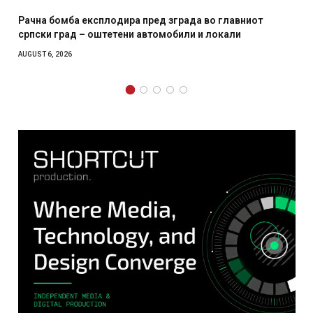
д зграда во главниот
И Данска се милитарилизира – в
омобили и локали
месечна воена
AUGUST 4, 2026