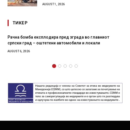
AUGUST 1, 2026
ТИКЕР
сплодира пред зграда во главниот
И Данска се милита
оштетени автомобили и локали
месечна воена
AUGUST 4, 2026