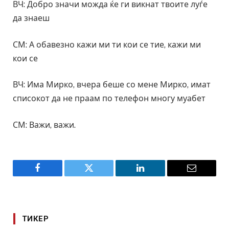
ВЧ: Добро значи можда ќе ги викнат твоите луѓе
да знаеш
СМ: А обавезно кажи ми ти кои се тие, кажи ми
кои се
ВЧ: Има Мирко, вчера беше со мене Мирко, имат
списокот да не праам по телефон многу муабет
СМ: Важи, важи.
Facebook
Twitter
LinkedIn
Email
ТИКЕР