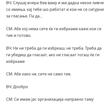
ВЧ: Слушај вчера бев ваму и ми дадоа некое ливче
со имиња, кај тебе шо работат и кои не се сигурни
за гласање. Па да…
СМ: Абе кој нема сите ќе ги избркаме кажи кои се
тие и готово.
ВЧ: Не не треба да ги избркаш, не треба. Треба да
ги убедиш да гласаат, ако не гласаат тогаш ќе ги
избркаме
СМ: Абе како не, сите не само тие.
ВЧ: Дообро
СМ: Си имам јас организација напраено таму