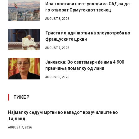
Иран постави шест услови за САД за да
го отворат Ормутскиот теснец
AUGUST 8, 2026
Триста илјади жртви на злоупотреба во
француските цркви
AUGUST 7, 2026
Јаневска: Во септември ќе има 4.900
првачиња помалку од лани
AUGUST 6, 2026
ТИКЕР
дум мртви во нападот врз училиште во
СОЗИС: Украинц
отколку на Зел
AUGUST 7, 2026