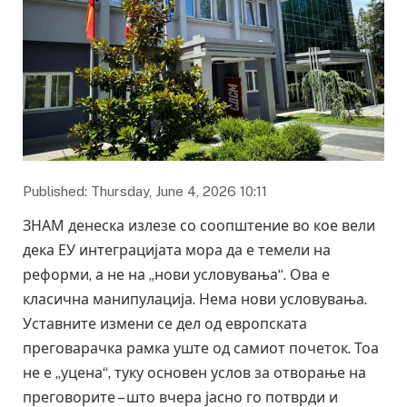
Published: Thursday, June 4, 2026 10:11
ЗНАМ денеска излезе со соопштение во кое вели
дека ЕУ интеграцијата мора да е темели на
реформи, а не на „нови условувања“. Ова е
класична манипулација. Нема нови условувања.
Уставните измени се дел од европската
преговарачка рамка уште од самиот почеток. Тоа
не е „уцена“, туку основен услов за отворање на
преговорите – што вчера јасно го потврди и