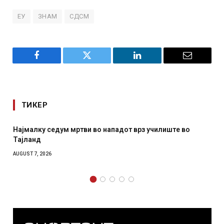
ЕУ
ЗНАМ
СДСМ
Facebook
Twitter
LinkedIn
Email
ТИКЕР
падот врз училиште во
СОЗИС: Украинците повеќе им ве
отколку на Зеленски
AUGUST 7, 2026