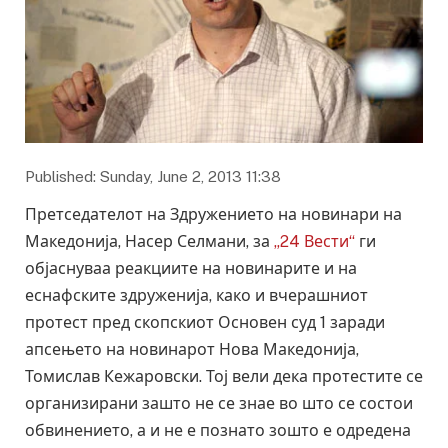
Published: Sunday, June 2, 2013 11:38
Претседателот на Здружението на новинари на
Македонија, Насер Селмани, за
„24 Вести“
ги
објаснуваа реакциите на новинарите и на
еснафските здруженија, како и вчерашниот
протест пред скопскиот Основен суд 1 заради
апсењето на новинарот Нова Македонија,
Томислав Кежаровски. Тој вели дека протестите се
организирани зашто не се знае во што се состои
обвинението, а и не е познато зошто е одредена