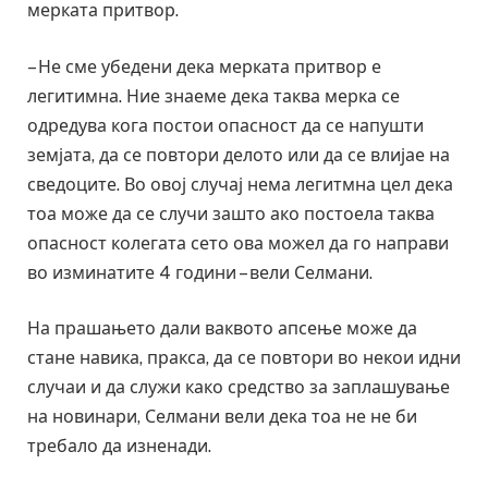
мерката притвор.
– Не сме убедени дека мерката притвор е
легитимна. Ние знаеме дека таква мерка се
одредува кога постои опасност да се напушти
земјата, да се повтори делото или да се влијае на
сведоците. Во овој случај нема легитмна цел дека
тоа може да се случи зашто ако постоела таква
опасност колегата сето ова можел да го направи
во изминатите 4 години – вели Селмани.
На прашањето дали ваквото апсење може да
стане навика, пракса, да се повтори во некои идни
случаи и да служи како средство за заплашување
на новинари, Селмани вели дека тоа не не би
требало да изненади.