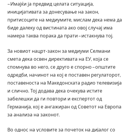
– Имајќи ја предвид целата ситуација,
иницијативата за донесување на закон,
притисоците на медиумите, мислам дека нема да
биде далеку од вистината ако овој случај има
намера таква порака да прати – истакнува тој.
За новиот нацрт-закон за медиуми Селмани
смета дека освен директивата на ЕУ, која се
спомнува во него, се друго е спорно – општите
одредби, начинот на кој е поставен регулаторот,
поставеноста на Македонската радио телевизија
и слично. Тој додава дека очекува истите
забелешки да ги повтори и експертот од
Германија, кој е ангажиран од Советот на Европа
за анализа на законот.
Во однос на условите за почеток на дијалог со