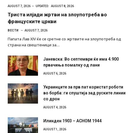
AUGUST 7, 2026
UPDATED:
AUGUST 8, 2026
Триста илјади жртви на злоупотреба во
француските цркви
ВЕСТИ
AUGUST 7, 2026
Папата Лав XIV ќе се сретне со жртвите на злоупотреба од
страна на свештеници за…
Јаневска: Во септември ќе има 4.900
првачиња помалку од лани
AUGUST 6, 2026
Украинците за прв пат користат роботи
во борба: ги спуштија зад руските линии
со дрон
AUGUST 4, 2026
Илинден 1903 – АСНОМ 1944
AUGUST 1, 2026