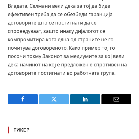
Владата, Селмани вели дека за тој да биде
ефективен треба да се обезбеди гаранција
договорите што се постигнати да се
спроведуваат, зашто инаку дијалогот се
компромитира кога една од страните не го
почитува договореното. Како пример тој го
посочи токму Законот за медиумите за кој вели
дека начинот на кој е предложен е спротивен на
договорите постигнати во работната група.
Facebook
Twitter
LinkedIn
Email
ТИКЕР