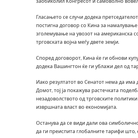
заобиколил Конгресот и самоволно вовел
Гласањето се случи додека претседателот
постигна договор со Кина за намалување
зголемување на увозот на американска с
трговската војна меѓу двете земји.
Според договорот, Кина ќе ги обнови куп
додека Вашингтон ќе ги ублажи дел од та
Иако резултатот во Сенатот нема да има 
Домот, тој ја покажува растечката подел
незадоволството од трговските политики
извршната власт во економијата.
Останува да се види дали ова симболично
да ги преиспита глобалните тарифи што,