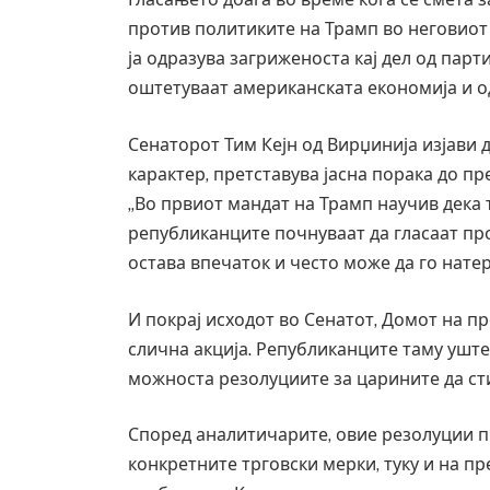
против политиките на Трамп во неговиот 
ја одразува загриженоста кај дел од парт
оштетуваат американската економија и од
Сенаторот Тим Кејн од Вирџинија изјави 
карактер, претставува јасна порака до пр
„Во првиот мандат на Трамп научив дека т
републиканците почнуваат да гласаат про
остава впечаток и често може да го натера
И покрај исходот во Сенатот, Домот на п
слична акција. Републиканците таму уште
Уште двајца п
можноста резолуциите за царините да ст
во главниот гр
завиткан како
Според аналитичарите, овие резолуции п
AUGUST 2, 2026
конкретните трговски мерки, туку и на пр