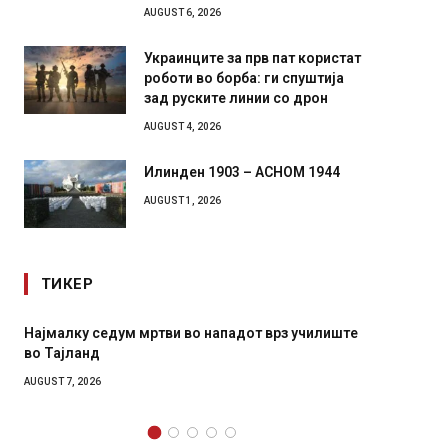
AUGUST 6, 2026
Украинците за прв пат користат
роботи во борба: ги спуштија
зад руските линии со дрон
AUGUST 4, 2026
Илинден 1903 – АСНОМ 1944
AUGUST 1, 2026
ТИКЕР
 нападот врз училиште
СОЗИС: Украинците повеќе им верув
генералите отколку на Зеленски
AUGUST 7, 2026