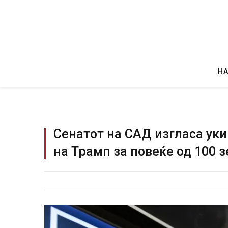
Н
Сенатот на САД изгласа ук
на Трамп за повеќе од 100 з
Уште двајца почина
во главниот град на
завиткан како род
AUGUST 2, 2026