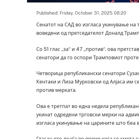
Published: Friday, October 31, 2025 08:20
Сенатот на САД во изгласа укинување на 
воведени од претседателот Доналд Трамп, 
Со 51 глас „за“ и 47 „против“, ова претст
сенатори да го оспори Трамповиот проте
Четворица републикански сенатори Сузан
Кентаки и Лиза Мурковски од Алјаса им с
против мерката.
Ова е третпат во една недела републикан
укинат одредени трговски мерки на адми
изгласа укинување на царините што беа в
Гласањето доаѓа во време кога се смета 