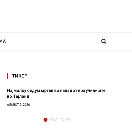
МА
ТИКЕР
дот врз училиште
СОЗИС: Украинците повеќе им веруваат н
генералите отколку на Зеленски
AUGUST 7, 2026