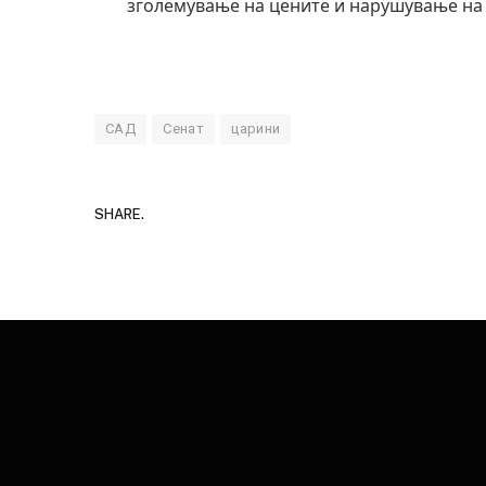
зголемување на цените и нарушување на
САД
Сенат
царини
SHARE.