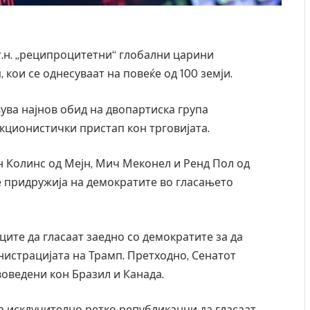
т.н. „реципроцитетни“ глобални царини
кои се однесуваат на повеќе од 100 земји.
авува најнов обид на двопартиска група
кционистички пристап кон трговијата.
 Колинс од Мејн, Мич Меконел и Ренд Пол од
е придружија на демократите во гласањето
ците да гласаат заедно со демократите за да
нистрацијата на Трамп. Претходно, Сенатот
оведени кон Бразил и Канада.
за исклучително ретко републиканци да гласаат