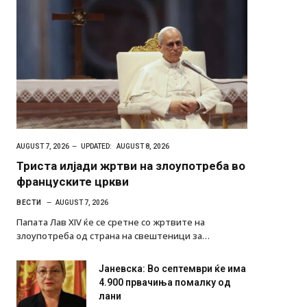
AUGUST 7, 2026
UPDATED:
AUGUST 8, 2026
Триста илјади жртви на злоупотреба во
француските цркви
ВЕСТИ
AUGUST 7, 2026
Папата Лав XIV ќе се сретне со жртвите на
злоупотреба од страна на свештеници за…
Јаневска: Во септември ќе има
4.900 првачиња помалку од
лани