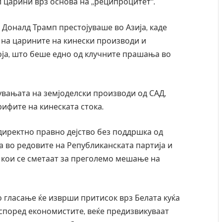
 царини врз основа на „реципроцитет“.
 Доналд Трамп престојуваше во Азија, каде
 на царините на кинески производи и
оја, што беше едно од клучните прашања во
увањата на земјоделски производи од САД,
рифите на кинеската стока.
директно правно дејство без поддршка од
ба во редовите на Републиканската партија и
 кои се сметаат за преголемо мешање на
 гласање ќе изврши притисок врз Белата куќа
 според економистите, веќе предизвикуваат