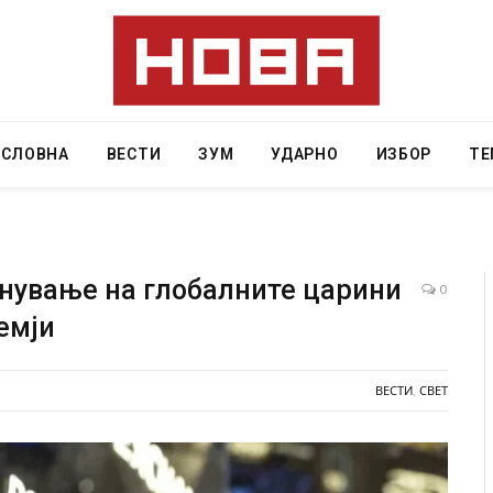
АСЛОВНА
ВЕСТИ
ЗУМ
УДАРНО
ИЗБОР
ТЕ
инување на глобалните царини
0
емји
а од повредите во ресторан
Најмалку седум мртви во напа
 Русуија – експлозивот бил
во Тајланд
енденски подарок
ВЕСТИ
,
СВЕТ
AUGUST 7, 2026