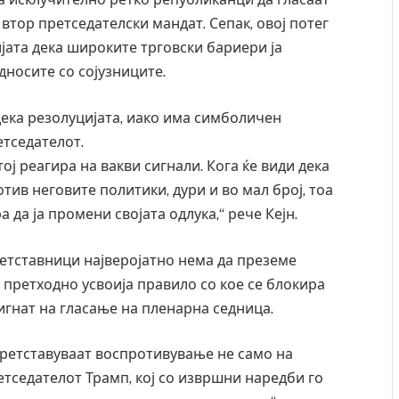
втор претседателски мандат. Сепак, овој потег
ијата дека широките трговски бариери ја
носите со сојузниците.
дека резолуцијата, иако има симболичен
етседателот.
ој реагира на вакви сигнали. Кога ќе види дека
тив неговите политики, дури и во мал број, тоа
 да ја промени својата одлука,“ рече Кејн.
ретставници најверојатно нема да преземе
 претходно усвоија правило со кое се блокира
очинаа од повредите во ресторан
Најмалку седум мртви во
игнат на гласање на пленарна седница.
ад на Русуија – експлозивот бил
во Тајланд
 роденденски подарок
AUGUST 7, 2026
ретставуваат воспротивување не само на
етседателот Трамп, кој со извршни наредби го