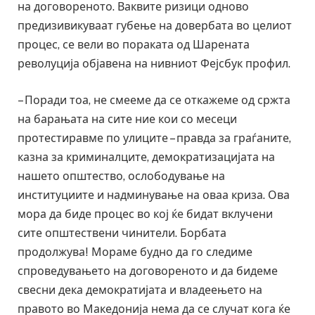
на договореното. Ваквите ризици одново
предизивикуваат губење на довербата во целиот
процес, се вели во пораката од Шарената
револуција објавена на нивниот Фејсбук профил.
– Поради тоа, не смееме да се откажеме од сржта
на барањата на сите ние кои со месеци
протестиравме по улиците – правда за граѓаните,
казна за криминалците, демократизацијата на
нашето општество, ослободување на
институциите и надминување на оваа криза. Ова
мора да биде процес во кој ќе бидат вклучени
сите општествени чинители. Борбата
продолжува! Мораме будно да го следиме
спроведувањето на договореното и да бидеме
свесни дека демократијата и владеењето на
правото во Македонија нема да се случат кога ќе