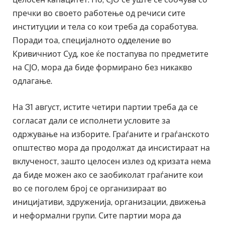
пречки во своето работење од речиси сите
институции и тела со кои треба да соработува.
Поради тоа, специјалното одделение во
Кривичниот Суд, кое ќе постапува по предметите
на СЈО, мора да биде формирано без никакво
одлагање.
На 31 август, истите четири партии треба да се
согласат дали се исполнети условите за
одржување на изборите. Граѓаните и граѓанското
општество мора да продолжат да инсистираат на
вклученост, зашто целосен излез од кризата нема
да биде можен ако се заобиколат граѓаните кои
во се поголем број се организираат во
иницијативи, здруженија, организации, движења
и неформални групи. Сите партии мора да