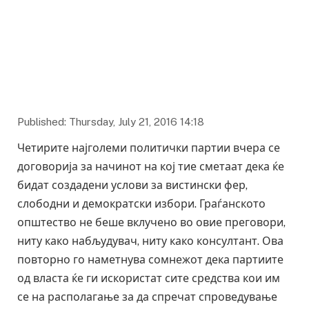
Published: Thursday, July 21, 2016 14:18
Четирите најголеми политички партии вчера се
договорија за начинот на кој тие сметаат дека ќе
бидат создадени услови за вистински фер,
слободни и демократски избори. Граѓанското
општество не беше вклучено во овие преговори,
ниту како набљудувач, ниту како консултант. Ова
повторно го наметнува сомнежот дека партиите
од власта ќе ги искористат сите средства кои им
се на располагање за да спречат спроведување