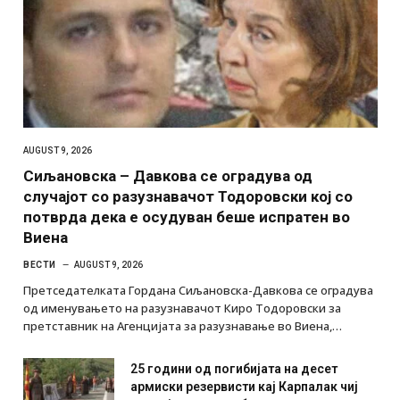
AUGUST 9, 2026
Сиљановска – Давкова се оградува од
случајот со разузнавачот Тодоровски кој со
потврда дека е осудуван беше испратен во
Виена
ВЕСТИ
AUGUST 9, 2026
Претседателката Гордана Сиљановска-Давкова се оградува
од именувањето на разузнавачот Киро Тодоровски за
претставник на Агенцијата за разузнавање во Виена,…
25 години од погибијата на десет
армиски резервисти кај Карпалак чиј