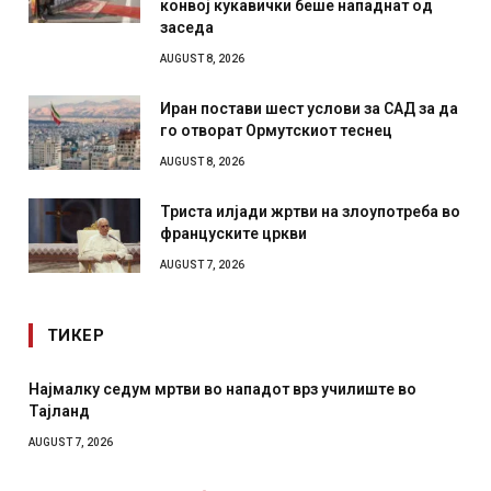
конвој кукавички беше нападнат од
заседа
AUGUST 8, 2026
Иран постави шест услови за САД за да
го отворат Ормутскиот теснец
AUGUST 8, 2026
Триста илјади жртви на злоупотреба во
француските цркви
AUGUST 7, 2026
ТИКЕР
СОЗИС: Украинците повеќе им веруваат на генералите
отколку на Зеленски
AUGUST 7, 2026