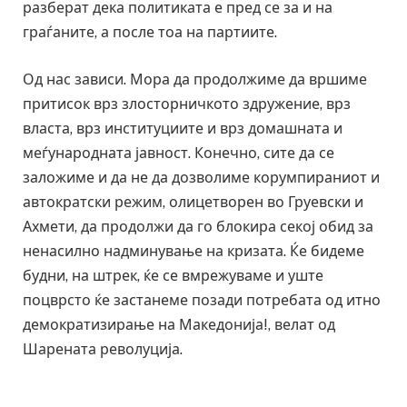
разберат дека политиката е пред се за и на
граѓаните, а после тоа на партиите.
Од нас зависи. Мора да продолжиме да вршиме
притисок врз злосторничкото здружение, врз
власта, врз институциите и врз домашната и
меѓународната јавност. Конечно, сите да се
заложиме и да не да дозволиме корумпираниот и
автократски режим, олицетворен во Груевски и
Ахмети, да продолжи да го блокира секој обид за
ненасилно надминување на кризата. Ќе бидеме
будни, на штрек, ќе се вмрежуваме и уште
поцврсто ќе застанеме позади потребата од итно
демократизирање на Македонија!, велат од
Шарената револуција.