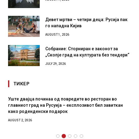
Девет мртви – четири деца: Русија пак
го нападна Кијив
AUGUST 1, 2026
Собрание: Сторниран е законот за
„Скопје град на културата без тендери“
JULY 29, 2026
ТИКЕР
Уште двајца починаа од повредите во ресторан во
главниот град на Русуија – експлозивот бил завиткан
како роденденски подарок
AUGUST 2, 2026