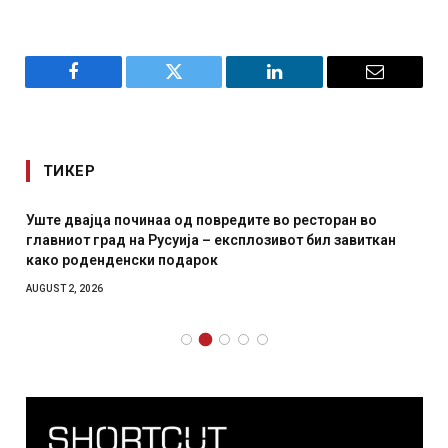
Facebook
Twitter
LinkedIn
Email
ТИКЕР
Уште двајца починаа од повредите во ресторан во
главниот град на Русуија – експлозивот бил завиткан
како роденденски подарок
AUGUST 2, 2026