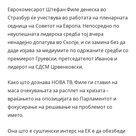
Еврокомесарот Штефан Филе денеска во
Стразбур ќе учествува во работата на пленарната
седница на Советот на Европа. Непосредно по
неуспешната лидерска средба тој вчера
ненадејно допатува во Скопје, и си замина без да
даде изјава за медиумите по одржаните средби со
премиерот Груевски, претседателот Иванов и
лидерот на СДСМ Црвенковски.
Како што дознава НОВА ТВ, Филе ги ставил на
маса очекувањата за расплет на кризата –
враќањето на опозицијата во Парламентот и
фокусирање на решавање на проблемот со
името.
Она што е суштински интерс на ЕК е да обезбеди