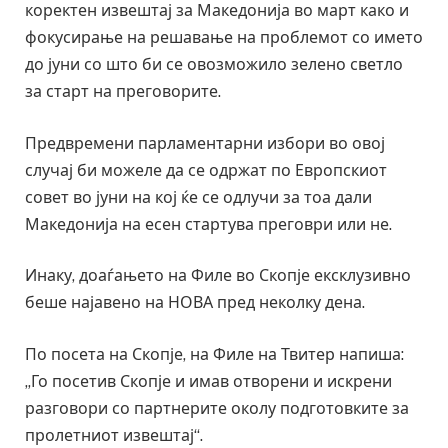
коректен извештај за Македонија во март како и
фокусирање на решавање на проблемот со името
до јуни со што би се овозможило зелено светло
за старт на преговорите.
Предвремени парламентарни избори во овој
случај би можеле да се одржат по Европскиот
совет во јуни на кој ќе се одлучи за тоа дали
Македонија на есен стартува преговри или не.
Инаку, доаѓањето на Филе во Скопје ексклузивно
беше најавено на НОВА пред неколку дена.
По посета на Скопје, на Филе на Твитер напиша:
„Го посетив Скопје и имав отворени и искрени
разговори со партнерите околу подготовките за
пролетниот извештај“.