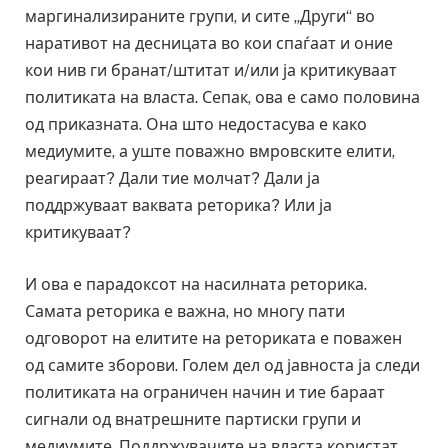
маргинализираните групи, и сите „Други“ во
наративот на десницата во кои спаѓаат и оние
кои нив ги бранат/штитат и/или ја критикуваат
политиката на власта. Сепак, ова е само половина
од приказната. Она што недостасува е како
медиумите, а уште поважно вмровските елити,
реагираат? Дали тие молчат? Дали ја
поддржуваат ваквата реторика? Или ја
критикуваат?
И ова е парадоксот на насилната реторика.
Самата реторика е важна, но многу пати
одговорот на елитите на реториката е поважен
од самите зборови. Голем дел од јавноста ја следи
политиката на ограничен начин и тие бараат
сигнали од внатрешните партиски групи и
медиумите. Поддржувачите на власта користат