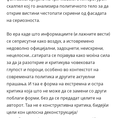
скалпел кој го анализира политичкото тело за да
открие вистини честопати скриени од фасадата
на сериозноста.
Во ера каде што информациите (и лажните вести)
се сеприсутни како воздух, а истовремено
недоволно официјални, задоцнети, неискрени,
нецелосни…сатирата се појавува како моќна сила
за да ја разоткрие и критикува човековата
глупост и пороци, особено во контекстот на
современата политика и другите актуелни
прашања. И таа е форма на екстремна и остра
критика која што не може да се замени со други
поблаги форми, без да се предадат целите на
авторот. Таа не е конструктивна критика, бидејќи
цели кон целосна деконструкција/