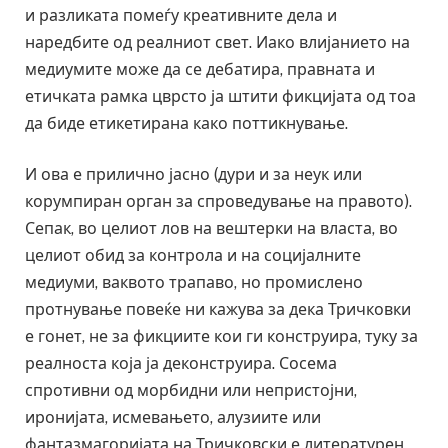
и разликата помеѓу креативните дела и
наредбите од реалниот свет. Иако влијанието на
медиумите може да се дебатира, правната и
етичката рамка цврсто ја штити фикцијата од тоа
да биде етикетирана како поттикнување.
И ова е прилично јасно (дури и за неук или
корумпиран орган за спроведување на правото).
Сепак, во целиот лов на вештерки на власта, во
целиот обид за контрола и на социјалните
медиуми, ваквото трапаво, но промислено
протнување повеќе ни кажува за дека Тричковки
е гонет, не за фикциите кои ги конструира, туку за
реалноста која ја деконструира. Сосема
спротивни од морбидни или непристојни,
иронијата, исмевањето, алузиите или
фантазмагоријата на Тричковски е литературен