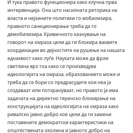
И тука правото функционира како клучна прва
интервенција. Она што насилната реторика на
властa и нејзините политики го мобилизира,
правното санкционирање треба да го
демобилизира. Кривичното казнување на
говорот на омраза цели да ги блокира ваквите
координации во дејностите на рушење на нашата
еднаквост како луѓе. Науката може да фрли
светлина врз тоа како се произведува
идеологијата на омраза, образованието може и
треба да се бори со предрасудите кои неа ја
создаваат или потхрануваат, но правото ја има
задачата на директно теренско блокирање на
конструкцијата на идеологијата на омраза како
ривалско јавно добро кое цели да ги замени
поставените демократски карактеристики на
општествената околина и јавното добро на