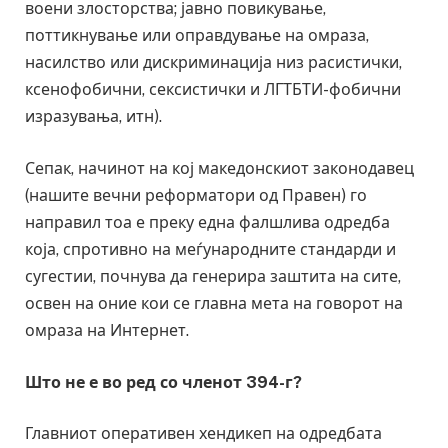
воени злосторства; јавно повикување,
поттикнување или оправдување на омраза,
насилство или дискриминација низ расистички,
ксенофобични, сексистички и ЛГТБТИ-фобични
изразувања, итн).
Сепак, начинот на кој македонскиот законодавец
(нашите вечни реформатори од Правен) го
направил тоа е преку една фалшлива одредба
која, спротивно на меѓународните стандарди и
сугестии, почнува да генерира заштита на сите,
освен на оние кои се главна мета на говорот на
омраза на Интернет.
Што не е во ред со членот 394-г?
Главниот оперативен хендикеп на одредбата