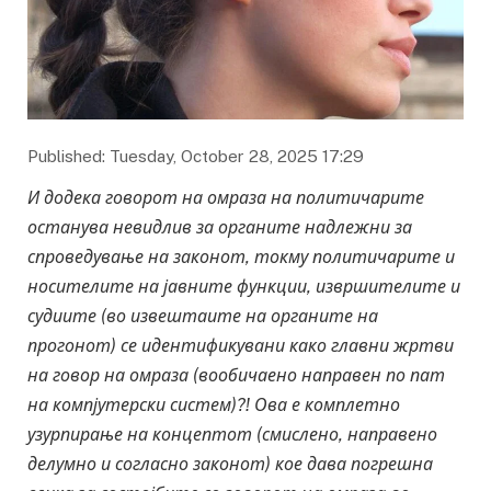
Published: Tuesday, October 28, 2025 17:29
И додека говорот на омраза на политичарите
останува невидлив за органите надлежни за
спроведување на законот, токму политичарите и
носителите на јавните функции, извршителите и
судиите (во извештаите на органите на
прогонот) се идентификувани како главни жртви
на говор на омраза (вообичаено направен по пат
на компјутерски систем)?! Ова е комплетно
узурпирање на концептот (смислено, направено
делумно и согласно законот) кое дава погрешна