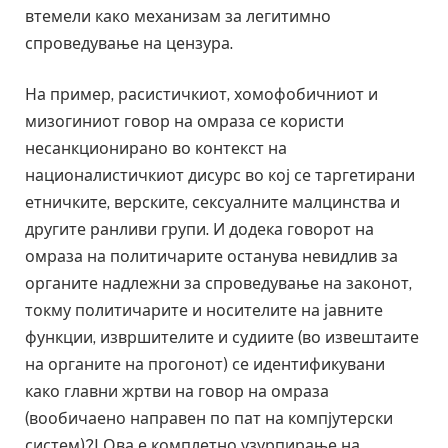
втемели како механизам за легитимно
спроведување на цензура.
На пример, расистичкиот, хомофобичниот и
мизогиниот говор на омраза се користи
несанкционирано во контекст на
националистичкиот дисурс во кој се таргетирани
етничките, верските, сексуалните малцинства и
другите ранливи групи. И додека говорот на
омраза на политичарите останува невидлив за
органите надлежни за спроведување на законот,
токму политичарите и носителите на јавните
функции, извршителите и судиите (во извештаите
на органите на прогонот) се идентификувани
како главни жртви на говор на омраза
(вообичаено направен по пат на компјутерски
систем)?! Ова е комплетно узурпирање на