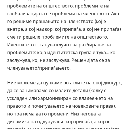
проблемите на општеството, проблемите на
глобализацијата се проблеми на членството. Ако
го решиме прашањето на членството (кој е
внатре, а кој надвор; кој припаѓа, а кој не припаѓа)
сме ги решиле проблемите на општеството.
Идентитетот станува клучот за разбирање на
проблемите: која идентитетска група е тука… кој
заслужува, кој не заслужува. Решенијата се за
членувањето/припаѓањето.
Ние можеме да цупкаме во аглите на овој дискурс,
да се занимаваме со малите детали (колку е
ускладен или хармонизиран со владеењето на
правото и почитувањето на човековите права),
но тоа нема да го промени. Низ неговата
динамика на одлучување кој припаѓа, а кој не