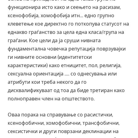
функционира исто како и сеењето на расизам,
ксенофобија, хомофобија итн… едно групно
клеветење кое директно го поткопува статусот на
еднакво граѓанство за цела една класа/група на
граѓани. Кое цели да ја сруши нивната
фундаментална човечка репутација поврзувајки
ги нивните основни (идентитетски
карактеристики) како етницитет, пол, религија,
сексуална ориентација …. со однесувања или
атрибути кои треба некого да го
дисквалификуваат од тоа да биде третиран како
полноправен член на општеството.
Оваа порака на справување со расистички,
ксенофобични, хомофобични, трансфобични,
сексистички и други поврзани деклинации на