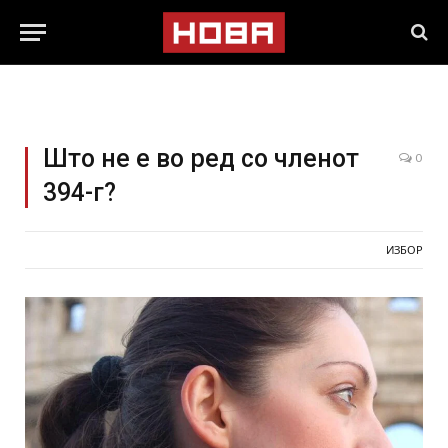
Што не е во ред со членот
0
394-г?
ИЗБОР