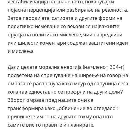
дестабилизација на значењето, поканувајќи
појасна перцепција или разбирање на реалноста.
Затоа пародијата, сатирата и другите форми на
политичко исмевање со векови се најважните
оружја на политичко мислење, чии навредливи
или шилести коментари содржат заштитени идеи
и мислења.
Дали целата морална енергија (на членот 394-г)
посветена на спречување на ширење на говор на
омраза се распрснува како меур од сапуница сега
кога таа едноставно се префрли на други цели?
Зборот омраза пред нашите очи се
трансформира како „обвинение во огледало“:
припишете им го на другите токму она што
самите вие го правите и планирате.