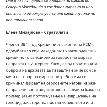
слика за состојбите со говорот на омраза во
Северна Македонија и кое дополнително ја носи
опасноста од замрзнување или ограничување на
политичкиот говор.
Елена Михајлова – Стратилати
Членот 394-г од Кривичниот законик на РСМ е
одредбата со која македонското законодавство
кривично го санкционира говорот на омраза
направен на Интернет. Како дел од позитивната
обврска на државата да ги заштити оние кои се
мета на говор на омраза, потребно е да се
криминализираат најсериозните негови изрази
направени вон и во дигиталната средина (како на
пример: јавно поттикнување на извршување на
геноцид, злосторства против човештвото или