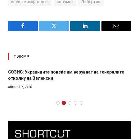
елена михајловска
колумна
Либертас
Facebook
Twitter
LinkedIn
Email
ТИКЕР
СОЗИС: Украинците повеќе им веруваат на генералите
отколку на Зеленски
AUGUST 7, 2026