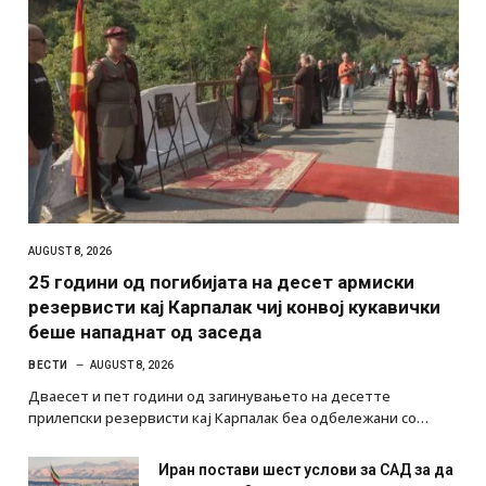
AUGUST 8, 2026
25 години од погибијата на десет армиски
резервисти кај Карпалак чиј конвој кукавички
беше нападнат од заседа
ВЕСТИ
AUGUST 8, 2026
Дваесет и пет години од загинувањето на десетте
прилепски резервисти кај Карпалак беа одбележани со…
Иран постави шест услови за САД за да