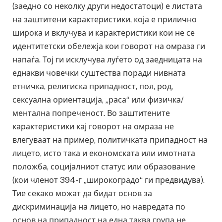
(заедно со неколку други недостатоци) е листата
на заштитени карактеристики, која е прилично
широка и вклучува и карактеристики кои не се
идентитетски обележја кои говорот на омраза ги
напаѓа. Тој ги исклучува луѓето од заедницата на
еднакви човечки суштества поради нивната
етничка, религиска припадност, пол, род,
сексуална ориентација, „раса“ или физичка/
ментална попреченост. Во заштитените
карактеристики кај говорот на омраза не
влегуваат на пример, политичката припадност на
лицето, исто така и економската или имотната
положба, социјалниот статус или образование
(кои членот 394-г „широкоградо“ ги предвидува).
Тие секако можат да бидат основ за
дискриминација на лицето, но навредата по
основ на припадност на една таква група не