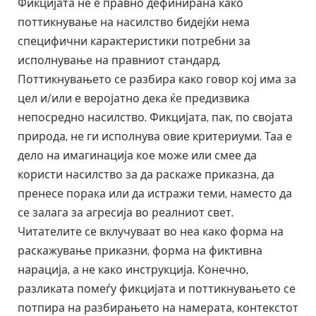
Фикцијата не е правно дефинирана како
поттикнување на насилство бидејќи нема
специфични карактеристики потребни за
исполнување на правниот стандард.
Поттикнувањето се разбира како говор кој има за
цел и/или е веројатно дека ќе предизвика
непосредно насилство. Фикцијата, пак, по својата
природа, не ги исполнува овие критериуми. Таа е
дело на имагинација кое може или смее да
користи насилство за да раскаже приказна, да
пренесе порака или да истражи теми, наместо да
се залага за агресија во реалниот свет.
Читателите се вклучуваат во неа како форма на
раскажување приказни, форма на фиктивна
нарација, а не како инструкција. Конечно,
разликата помеѓу фикцијата и поттикнувањето се
потпира на разбирањето на намерата, контекстот