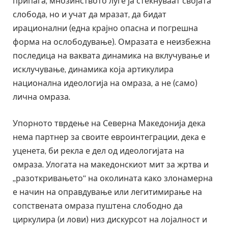
припаѓа, мнозинството луѓе ја стекнуваат својата
слобода, но и учат да мразат, да бидат
ирационални (една крајно опасна и погрешна
форма на ослободување). Омразата е неизбежна
последица на ваквата динамика на вклучување и
исклучување, динамика која артикулира
национална идеологија на омраза, а не (само)
лична омраза.
Упорното тврдење на Северна Македонија дека
нема партнер за своите евроинтеграции, дека е
уценета, би рекла е дел од идеологијата на
омраза. Улогата на македонскиот мит за жртва и
„разоткривањето“ на околината како злонамерна
е начин на оправдување или легитимирање на
сопствената омраза пуштена слободно да
циркулира (и лови) низ дискурсот на лојалност и