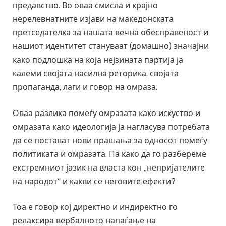
предавство. Во оваа смисла и крајно
нерелевнатните изјави на македонската
претседателка за нашата вечна обесправеност и
нашиот идентитет стануваат (домашно) значајни
како подлошка на која нејзината партија ја
калеми својата насилна реторика, својата
пропаганда, лаги и говор на омраза.
Оваа разлика помеѓу омразата како искуство и
омразата како идеологија ја нагласува потребата
да се постават нови прашања за односот помеѓу
политиката и омразата. Па како да го разбереме
екстремниот јазик на власта кон „непријателите
на народот“ и какви се неговите ефекти?
Тоа е говор кој директно и индиректно го
релаксира вербалното напаѓање на