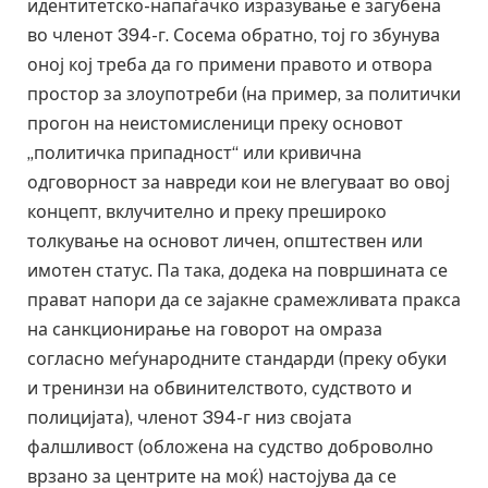
идентитетско-напаѓачко изразување е загубена
во членот 394-г. Сосема обратно, тој го збунува
оној кој треба да го примени правото и отвора
простор за злоупотреби (на пример, за политички
прогон на неистомисленици преку основот
„политичка припадност“ или кривична
одговорност за навреди кои не влегуваат во овој
концепт, вклучително и преку прешироко
толкување на основот личен, општествен или
имотен статус. Па така, додека на површината се
прават напори да се зајакне срамежливата пракса
на санкционирање на говорот на омраза
согласно меѓународните стандарди (преку обуки
и тренинзи на обвинителството, судството и
полицијата), членот 394-г низ својата
фалшливост (обложена на судство доброволно
врзано за центрите на моќ) настојува да се