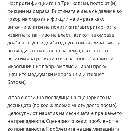
Наспроти фикциите на Тричковски, постојат (и)
фикции на омраза. Вистината е дека се давиме во
говор на омраза и фикции на омраза како
витални алатки на политиката/авторитарноста
издигната на ниво на власт. Јазикот на омраза
доаѓа и се уште доаѓа од луѓе кои заземаат места
во владината моќ во оваа земја, факт што го
легитимира расистичкиот, ксенофобичниот и
мизогиничниот жар (амплифициран преку
нивните медиумски мефагони и интернет
ботови).
И тоа е логична последица на сценариото на
десницата (по кое живееме многу долго време).
Целокупниот наратив на десницата е прашањето
на припадноста. Сценариото вели: проблемот е
во припадноста. Проблемите на цивилизацијата,