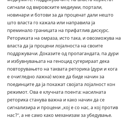
сигнали од вмровските медиуми, портали,
новинари и ботови за да проценат дали нешто
што власта го кажала или направила ја
преминало границата на прифатлив дискурс.
Реториката на омраза, исто така, и овозможува на
власта да ја процени лојалноста на своите
поддржувачи. Доказите од пропагандата, па дури
и избувнувањата на геноцид сугерираат дека
повторувањето на таквата реторика (дури и кога
е очигледно лажна) може да биде начин за
поединците да ја покажат својата лојалност кон
режимот. Ова е клучната поента: насилната
реторика станува важна и како начин да се
сигнализира и процени „кој е со нас, а кој против
нас?“, а не само како механизам за убедување.