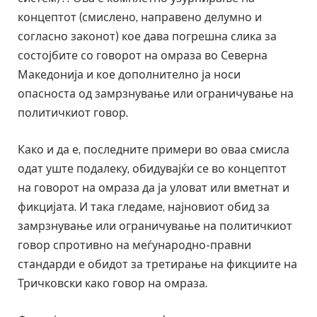
концептот (смислено, направено делумно и
согласно законот) кое дава погрешна слика за
состојбите со говорот на омраза во Северна
Македонија и кое дополнително ја носи
опасноста од замрзнување или ограничување на
политичкиот говор.
Како и да е, последните примери во оваа смисла
одат уште подалеку, обидувајќи се во концептот
на говорот на омраза да ја уловат или вметнат и
фикцијата. И така гледаме, најновиот обид за
замрзнување или ограничување на политичкиот
говор спротивно на меѓународно-правни
стандарди е обидот за третирање на фикциите на
Тричковски како говор на омраза.