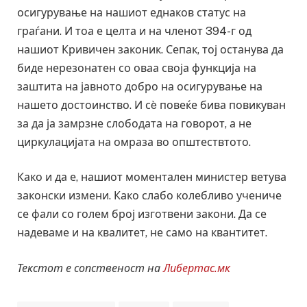
осигурување на нашиот еднаков статус на
граѓани. И тоа е целта и на членот 394-г од
нашиот Кривичен законик. Сепак, тој останува да
биде нерезонатен со оваа своја функција на
заштита на јавното добро на осигурување на
нашето достоинство. И сè повеќе бива повикуван
за да ја замрзне слободата на говорот, а не
циркулацијата на омраза во општествтото.
Како и да е, нашиот моментален министер ветува
законски измени. Како слабо колебливо учениче
се фали со голем број изготвени закони. Да се
надеваме и на квалитет, не само на квантитет.
Текстот е сопственост на
Либертас.мк