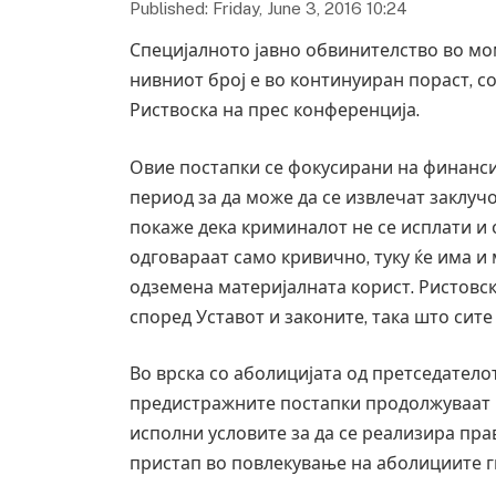
Published: Friday, June 3, 2016 10:24
Специјалното јавно обвинителство во мом
нивниот број е во континуиран пораст, 
Риствоска на прес конференција.
Овие постапки се фокусирани на финанси
период за да може да се извлечат заклучо
покаже дека криминалот не се исплати и
одговараат само кривично, туку ќе има и
одземена материјалната корист. Ристовс
според Уставот и законите, така што сит
Во врска со аболицијата од претседатело
предистражните постапки продолжуваат и
исполни условите за да се реализира пра
пристап во повлекување на аболициите г