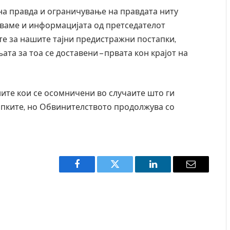
вна правда и ограничување на правдата ниту
куваме и информацијата од претседателот
те за нашите тајни предистражни постапки,
ата за тоа се доставени – првата кон крајот на
ните кои се осомничени во случаите што ги
апките, но Обвинителството продолжува со
Facebook
Twitter
LinkedIn
Email
ос, Андрос, Калимнос, Крит, …
Рачна бомба експлодира пр
главниот српски град – ошт
локали
AUGUST 6, 2026