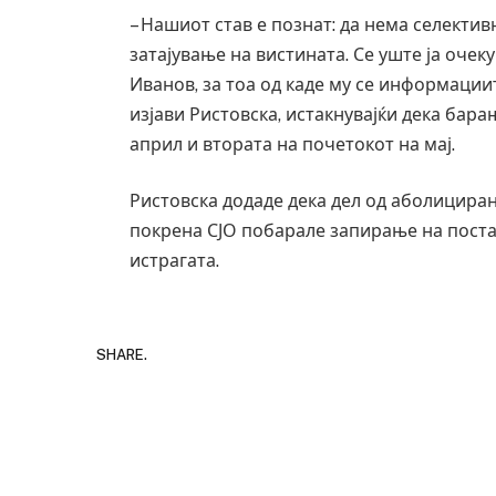
– Нашиот став е познат: да нема селекти
затајување на вистината. Се уште ја оче
Иванов, за тоа од каде му се информации
изјави Ристовска, истакнувајќи дека барањ
април и втората на почетокот на мај.
Ристовска додаде дека дел од аболицира
покрена СЈО побарале запирање на пост
истрагата.
SHARE.
Грција: Горат Пар
JULY 30, 2026