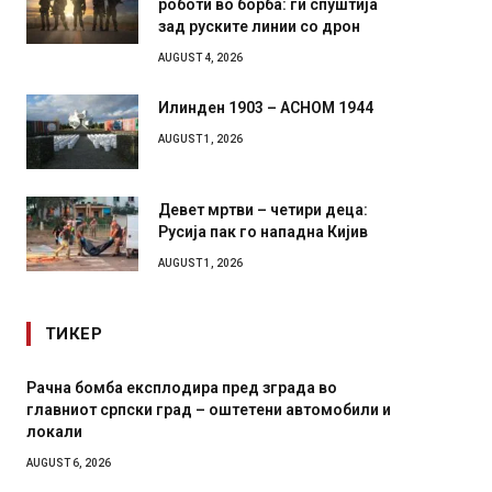
зад руските линии со дрон
AUGUST 4, 2026
Илинден 1903 – АСНОМ 1944
AUGUST 1, 2026
Девет мртви – четири деца:
Русија пак го нападна Кијив
AUGUST 1, 2026
ТИКЕР
ед зграда во
И Данска се милитарилизира – воведу
етени автомобили и
11-месечна воена
AUGUST 4, 2026