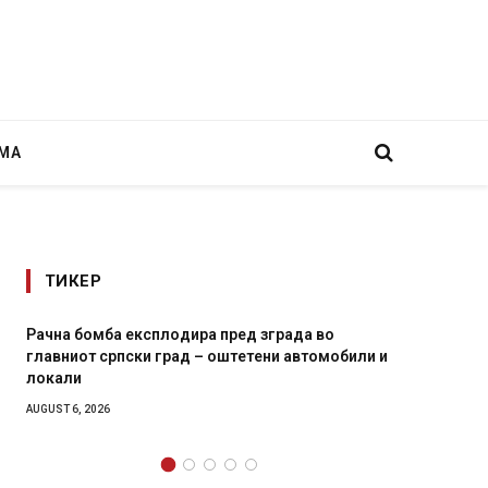
МА
ТИКЕР
 во
И Данска се милитарилизира – воведува нова
томобили и
11-месечна воена
AUGUST 4, 2026