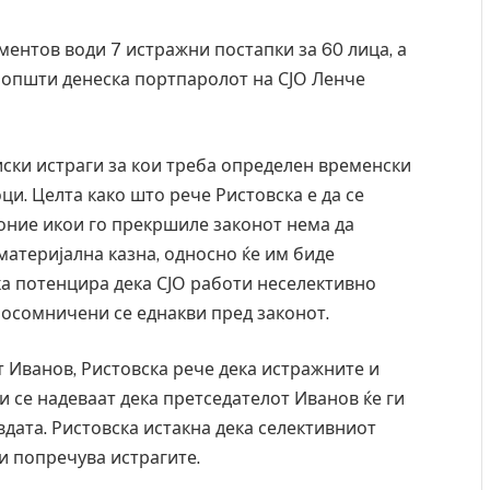
ентов води 7 истражни постапки за 60 лица, а
соопшти денеска портпаролот на СЈО Ленче
ски истраги за кои треба определен временски
ци. Целта како што рече Ристовска е да се
 оние икои го прекршиле законот нема да
 материјална казна, односно ќе им биде
ка потенцира дека СЈО работи неселективно
е осомничени се еднакви пред законот.
т Иванов, Ристовска рече дека истражните и
 се надеваат дека претседателот Иванов ќе ги
вдата. Ристовска истакна дека селективниот
и попречува истрагите.