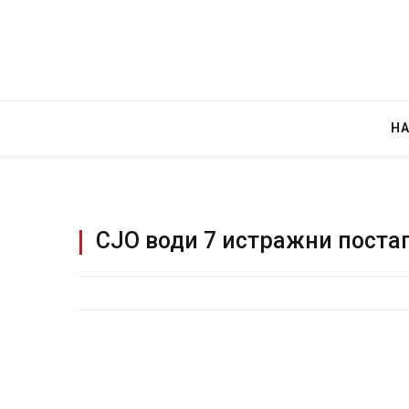
Н
СЈО води 7 истражни постап
Грција: Горат Парос, Андро
JULY 30, 2026