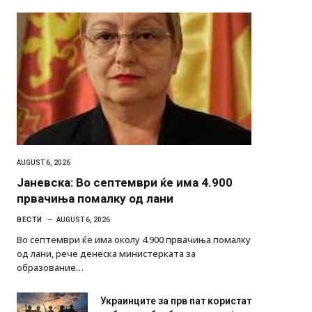
AUGUST 6, 2026
Јаневска: Во септември ќе има 4.900
првачиња помалку од лани
ВЕСТИ
AUGUST 6, 2026
Во септември ќе има околу 4.900 првачиња помалку
од лани, рече денеска министерката за
образование…
Украинците за прв пат користат
роботи во борба: ги спуштија