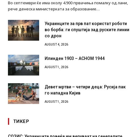
Во септември ќе има околу 4.900 првачиња помалку од лани,
рече денеска министерката за образование…
Украинците за прв пат користат роботи
во борба: ги спуштија зад руските линии
со дрон
AUGUST 4, 2026
Илинден 1903 – АСНОМ 1944
AUGUST 1, 2026
Девет мртви – четири деца: Русија пак
го нападна Кијив
AUGUST 1, 2026
ТИКЕР
СОЗИС: Украинците повеќе им веруваат на генералите