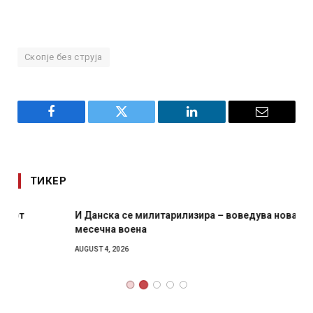
Скопје без струја
Facebook
Twitter
LinkedIn
Email
ТИКЕР
И Данска се милитарилизира – воведува нова 11-
месечна воена
AUGUST 4, 2026