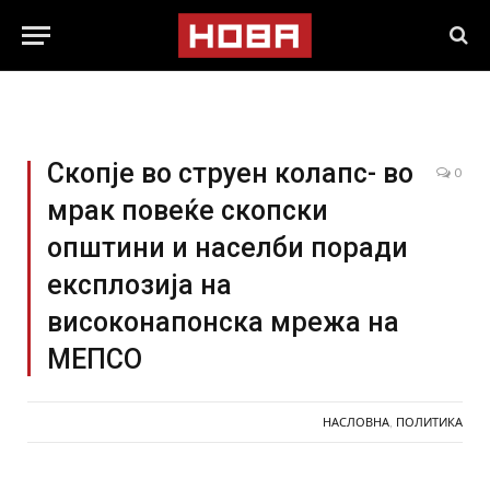
Скопје во струен колапс- во
0
мрак повеќе скопски
општини и населби поради
експлозија на
високонапонска мрежа на
МЕПСО
НАСЛОВНА
,
ПОЛИТИКА