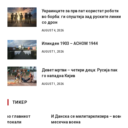
Украинците за прв пат користат роботи
во борба: ги спуштија зад руските линии
со дрон
AUGUST 4, 2026
Илинден 1903 – АСНОМ 1944
AUGUST 1, 2026
Девет мртви – четири деца: Русија пак
го нападна Кијив
AUGUST 1, 2026
ТИКЕР
И Данска се милитарилизира – воведува нова 11-
месечна воена