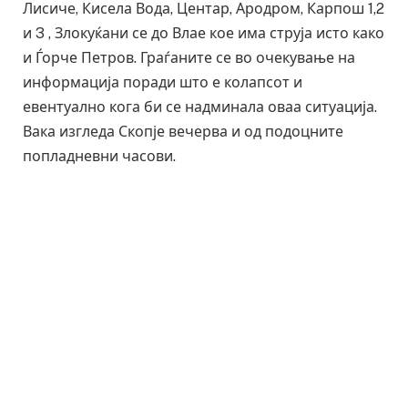
Лисиче, Кисела Вода, Центар, Ародром, Карпош 1,2
и 3 , Злокуќани се до Влае кое има струја исто како
и Ѓорче Петров. Граѓаните се во очекување на
информација поради што е колапсот и
евентуално кога би се надминала оваа ситуација.
Вака изгледа Скопје вечерва и од подоцните
попладневни часови.