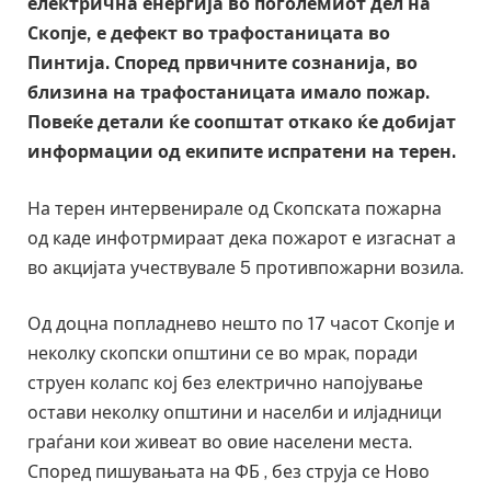
електрична енергија во поголемиот дел на
Скопје, е дефект во трафостаницата во
Пинтија. Според првичните сознанија, во
близина на трафостаницата имало пожар.
Повеќе детали ќе соопштат откако ќе добијат
информации од екипите испратени на терен.
На терен интервенирале од Скопската пожарна
од каде инфотрмираат дека пожарот е изгаснат а
во акцијата учествувале 5 противпожарни возила.
Од доцна попладнево нешто по 17 часот Скопје и
неколку скопски општини се во мрак, поради
струен колапс кој без електрично напојување
остави неколку општини и населби и илјадници
граѓани кои живеат во овие населени места.
Според пишувањата на ФБ , без струја се Ново