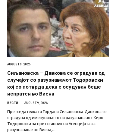
AUGUST 9, 2026
Сиљановска – Давкова се оградува од
случајот со разузнавачот Тодоровски
кој со потврда дека е осудуван беше
испратен во Виена
ВЕСТИ
AUGUST 9, 2026
Претседателката Гордана Сиљановска-Давкова се
оградува од именувањето на разузнавачот Киро
Тодоровски за претставник на Агенцијата за
разузнавање во Виена,…