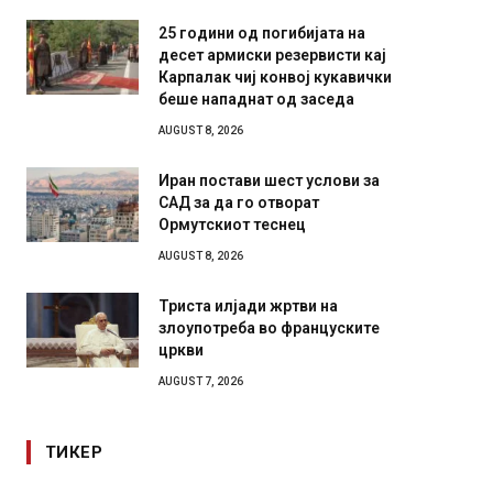
25 години од погибијата на
десет армиски резервисти кај
Карпалак чиј конвој кукавички
беше нападнат од заседа
AUGUST 8, 2026
Иран постави шест услови за
САД за да го отворат
Ормутскиот теснец
AUGUST 8, 2026
Триста илјади жртви на
злоупотреба во француските
цркви
AUGUST 7, 2026
ТИКЕР