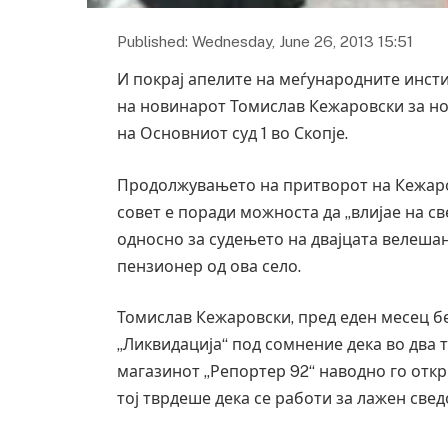
Published: Wednesday, June 26, 2013 15:51
И покрај апелите на меѓународните инст
на новинарот Томислав Кежаровски за но
на Основниот суд 1 во Скопје.
Продолжувањето на притворот на Кежар
совет е поради можноста да „влијае на св
односно за судењето на двајцата велеша
пензионер од ова село.
Томислав Кежаровски, пред еден месец б
„Ликвидација“ под сомнение дека во два т
магазинот „Репортер 92“ наводно го откр
тој тврдеше дека се работи за лажен сведо