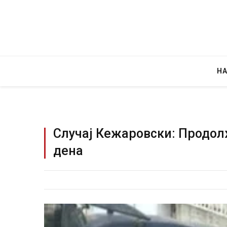
Н
Случај Кежаровски: Продол
дена
Уште двајца почина
во главниот град на
завиткан како род
AUGUST 2, 2026