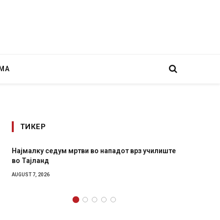
МА
ТИКЕР
дот врз училиште
СОЗИС: Украинците повеќе им веруваат н
генералите отколку на Зеленски
AUGUST 7, 2026