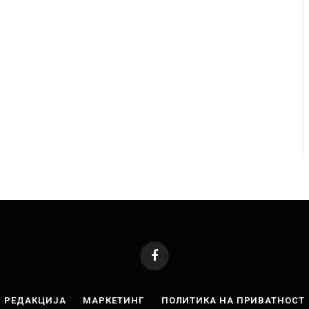
 починаа од повредите во ресторан
Најмалку седум мртви
 град на Русуија – експлозивот бил
во Тајланд
ако роденденски подарок
AUGUST 7, 2026
Facebook
РЕДАКЦИЈА
МАРКЕТИНГ
ПОЛИТИКА НА ПРИВАТНОСТ