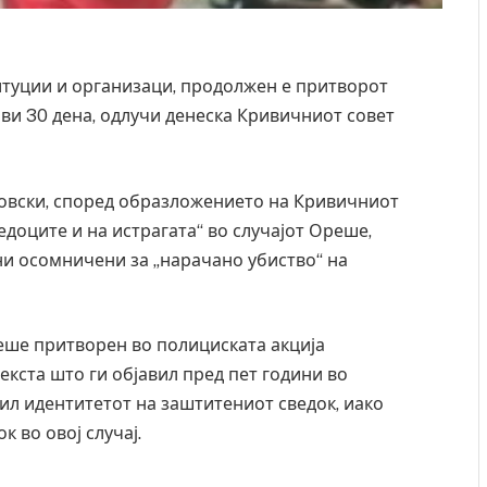
итуции и организаци, продолжен е притворот
ви 30 дена, одлучи денеска Кривичниот совет
овски, според образложението на Кривичниот
едоците и на истрагата“ во случајот Ореше,
ни осомничени за „нарачано убиство“ на
еше притворен во полициската акција
екста што ги објавил пред пет години во
ил идентитетот на заштитениот сведок, иако
к во овој случај.