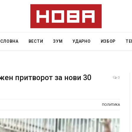
АСЛОВНА
ВЕСТИ
ЗУМ
УДАРНО
ИЗБОР
ТЕ
жен притворот за нови 30
0
а од повредите во ресторан
Најмалку седум мртви во напа
 Русуија – експлозивот бил
во Тајланд
енденски подарок
ПОЛИТИКА
AUGUST 7, 2026