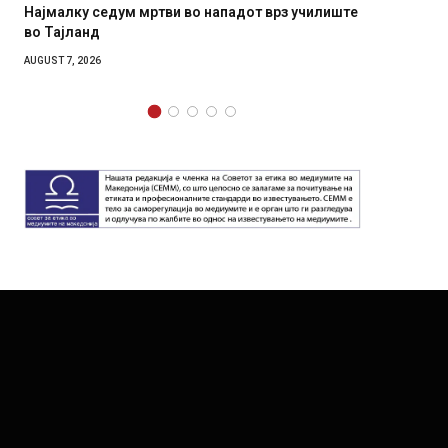
 во нападот врз училиште
СОЗИС: Украинците повеќе им вер
генералите отколку на Зеленски
AUGUST 7, 2026